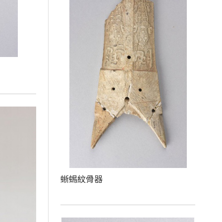
蜥蜴紋骨器