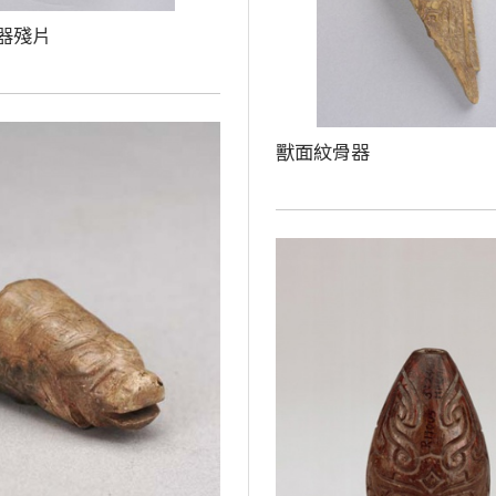
器殘片
獸面紋骨器