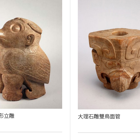
形立雕
大理石雕雙鳥面管