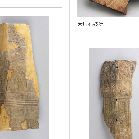
大理石殘俎