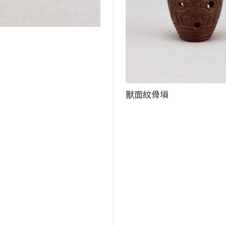
獸面紋骨塤