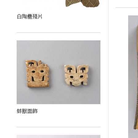
白陶罍殘片
蚌獸面飾