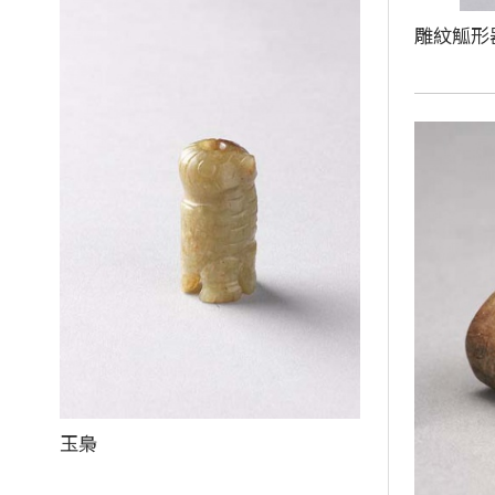
雕紋觚形
玉梟