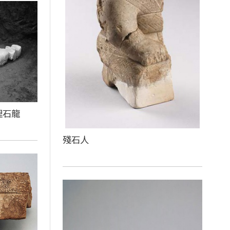
理石龍
殘石人