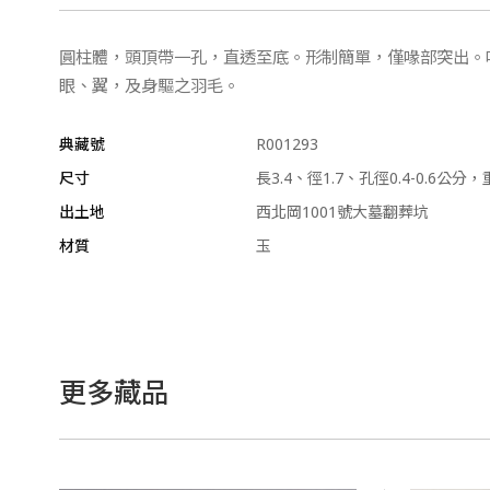
圓柱體，頭頂帶一孔，直透至底。形制簡單，僅喙部突出。
眼、翼，及身驅之羽毛。
典藏號
R001293
尺寸
長3.4、徑1.7、孔徑0.4-0.6公分，
出土地
西北岡1001號大墓翻葬坑
材質
玉
更多藏品