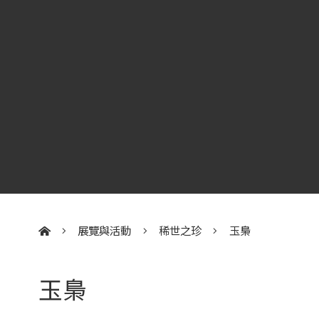
展覽與活動
稀世之珍
玉梟
:::
玉梟