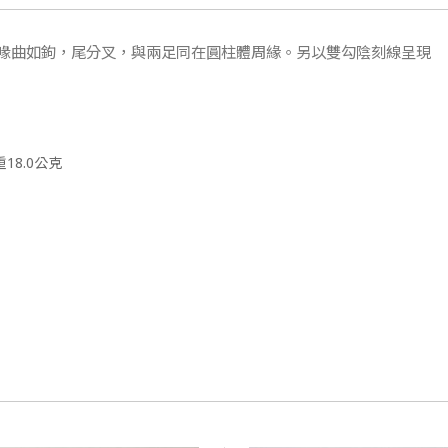
喙曲如鉤，尾分叉，與兩足同在圓柱體周緣。另以雙勾陰刻線呈現
重18.0公克