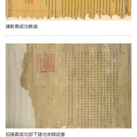
擒斬鄭成功敕諭
招撫鄭成功部下建功來歸詔書