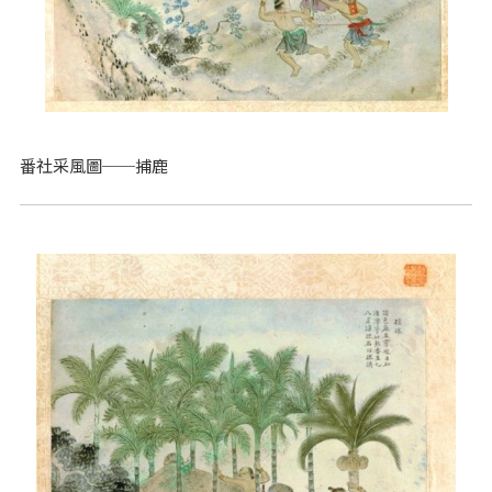
番社采風圖──捕鹿