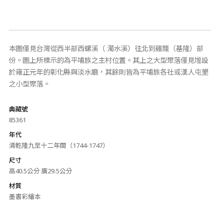
本圖僅見台灣從西半部西螺溪（ 濁水溪）往北到雞籠（基隆）部
份。圖上所標示的為平埔族之主村位置。其上之大型聚落僅見增設
於雍正元年的彰化縣與淡水廳，其餘則皆為平埔族各社或漢人屯墾
之小型聚落。
典藏號
85361
年代
清乾隆九至十二年間（1744-1747）
尺寸
高40.5公分 廣29.5公分
材質
墨書彩繪本