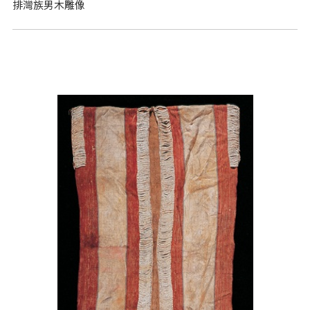
排灣族男木雕像