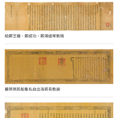
給鄭芝龍、鄭成功、鄭鴻逵等敕稿
嚴禁商民船隻私自出海貿易敕諭