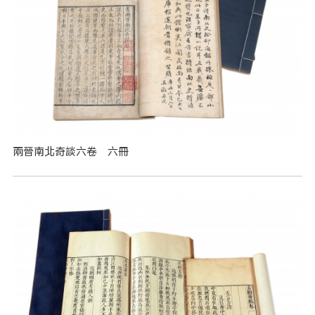
兩晉南北奇談六卷 六冊