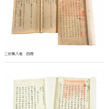
二妙集八卷 四冊