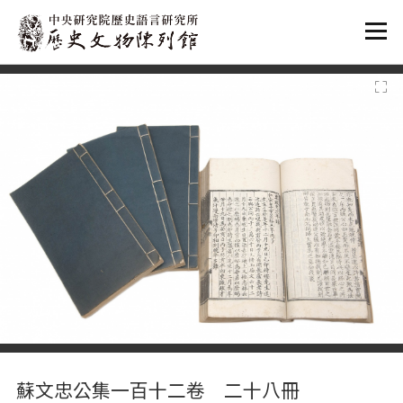
:::
:::
蘇文忠公集一百十二卷 二十八冊