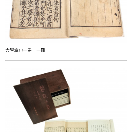
大學章句一卷 一冊