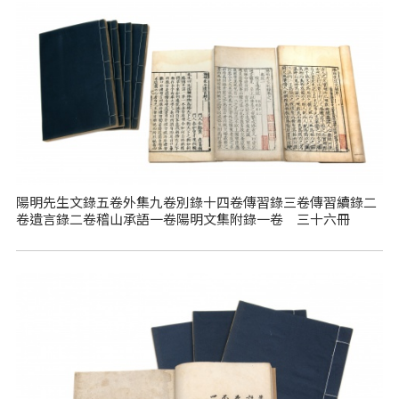
陽明先生文錄五卷外集九卷別錄十四卷傳習錄三卷傳習續錄二
卷遺言錄二卷稽山承語一卷陽明文集附錄一卷 三十六冊