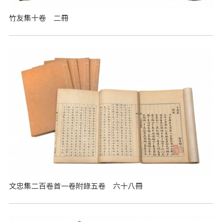
竹友集十卷 二冊
文忠集二百卷首一卷附錄五卷 六十八冊