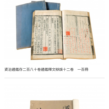
資治通鑑存二百八十卷通鑑釋文辯誤十二卷 一百冊