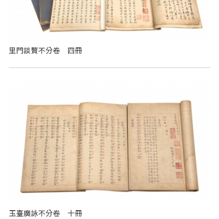
里門談贅不分卷 四冊
玉臺廣詠不分卷 十冊