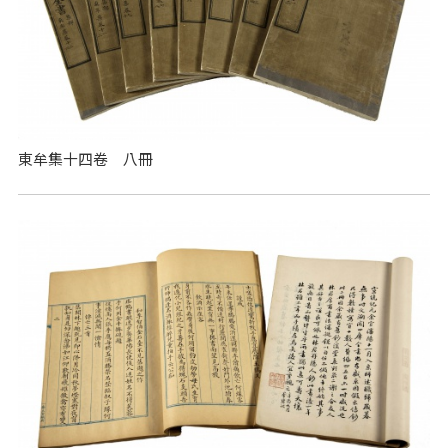
東牟集十四卷 八冊