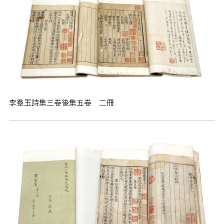
李羣玉詩集三卷後集五卷 二冊