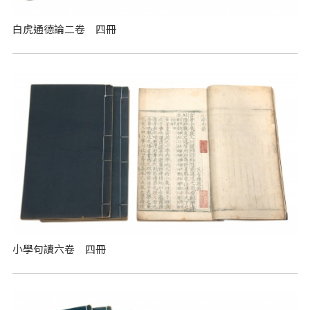
白虎通德論二卷 四冊
小學句讀六卷 四冊