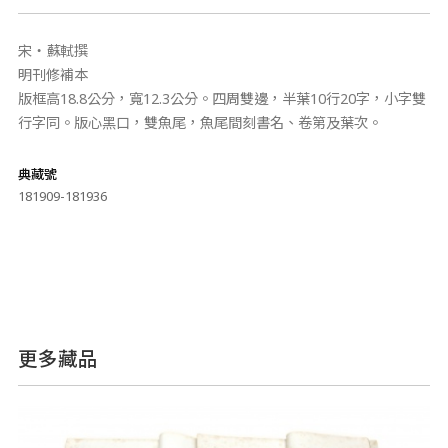
宋‧蘇軾撰
明刊修補本
版框高18.8公分，寬12.3公分。四周雙邊，半葉10行20字，小字雙
行字同。版心黑口，雙魚尾，魚尾間刻書名、卷第及葉次。
典藏號
181909-181936
更多藏品