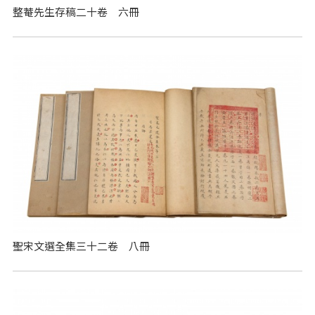
整菴先生存稿二十卷 六冊
聖宋文選全集三十二卷 八冊