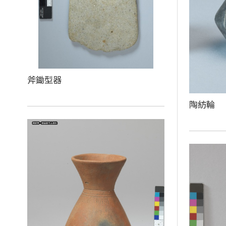
斧鋤型器
陶紡輪