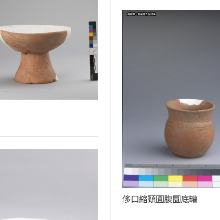
侈口縮頸圓腹圜底罐