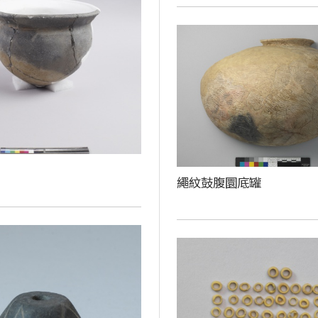
繩紋鼓腹圜底罐