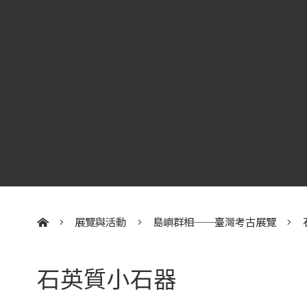
展覽與活動
島嶼群相──臺灣考古展覽
:::
石英質小石器