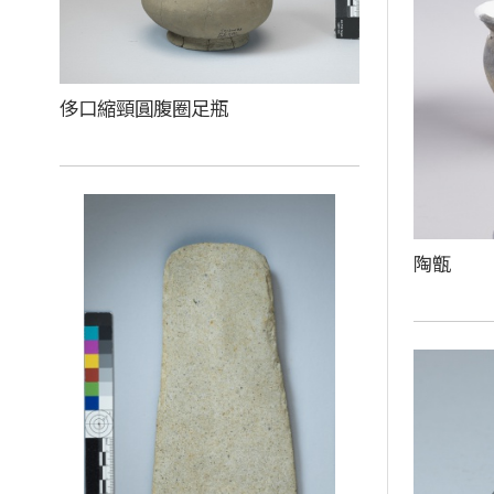
侈口縮頸圓腹圈足瓶
陶甑