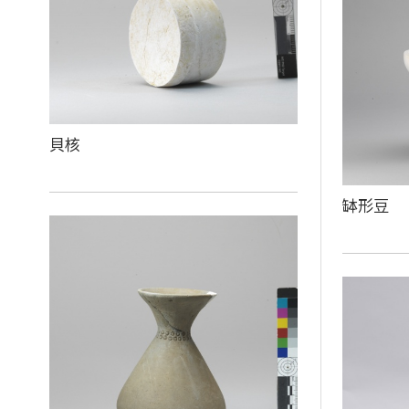
貝核
缽形豆