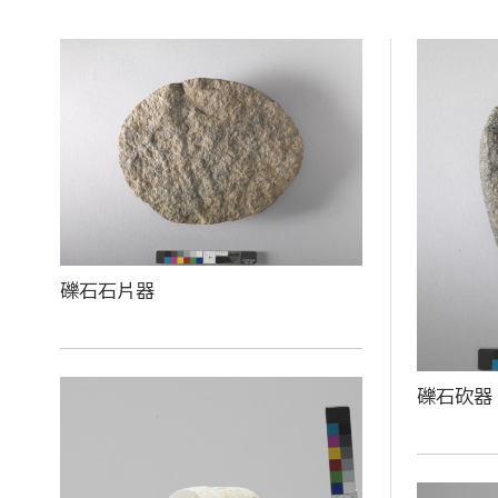
礫石石片器
礫石砍器