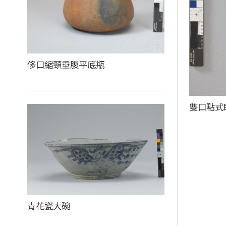
侈口縮頸垂腹平底瓶
雙口點式
青花瓷大碗