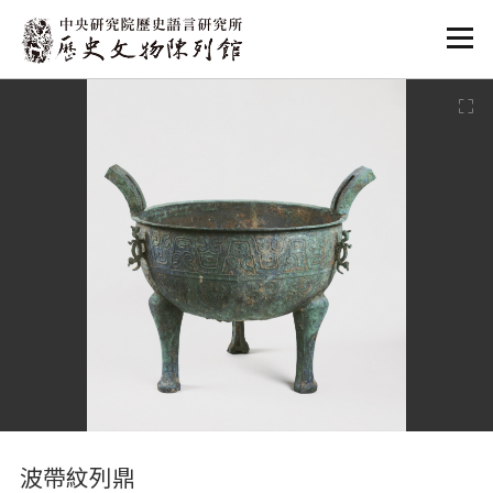
:::
:::
波帶紋列鼎