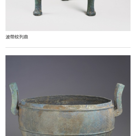
波帶紋列鼎