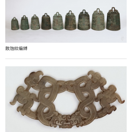
散虺紋編鎛