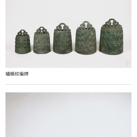
蟠螭紋編鎛