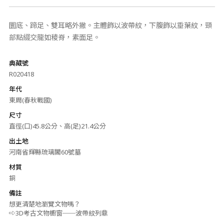
圜底、蹄足、雙耳略外撇。主體飾以波帶紋，下腹飾以垂葉紋，頸
部點綴交龍如稜脊，素面足。
典藏號
R020418
年代
東周(春秋戰國)
尺寸
直徑(口)45.8公分、高(足)21.4公分
出土地
河南省輝縣琉璃閣60號墓
材質
銅
備註
想更清楚地瀏覽文物嗎？
⇨3D考古文物櫥窗──波帶紋列鼎