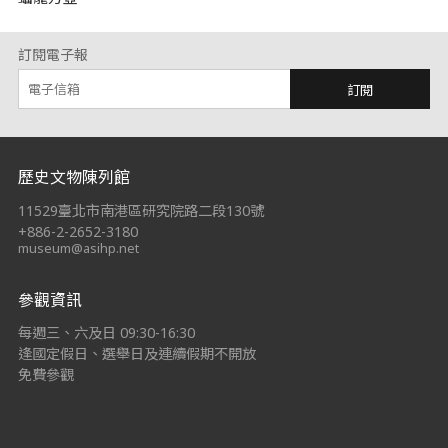
訂閱電子報
訂閱
:::
歷史文物陳列館
11529臺北市南港區研究院路二段130號
+886-2-2652-3180
museum@asihp.net
參觀資訊
每週三、六及日 09:30-16:30
逢國定假日、選舉日及連續假期不開放
免費參觀