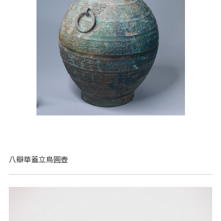
八瓣華蓋立鳥圓壺