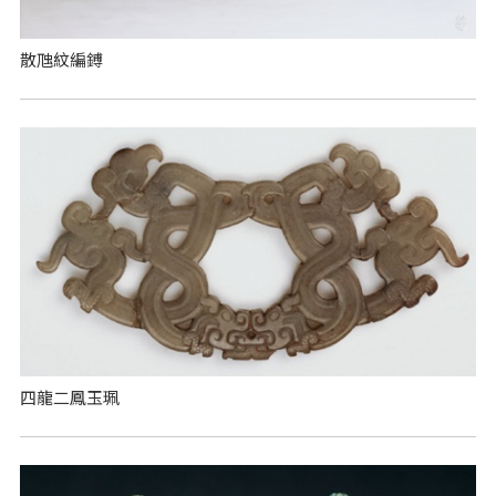
散虺紋編鎛
四龍二鳳玉珮