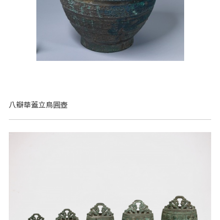
八瓣華蓋立鳥圓壺