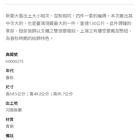
新鄭大墓出土大小相次、型制相同，四件一套的編鎛。本次展出其
中次大的，也是臺灣現藏最大的一件，重達130公斤。此件鎛鐘的
篆部、鼓部皆飾以交纏之雙頭夔龍紋，上端立有鏤空夔鳳型懸鈕，
為春秋時期的紋飾特色。
典藏號
h0000273
年代
春秋
尺寸
長58.5公分；寬49.2公分；高95.7公分
出土地
河南新鄭
材質
青銅
備註