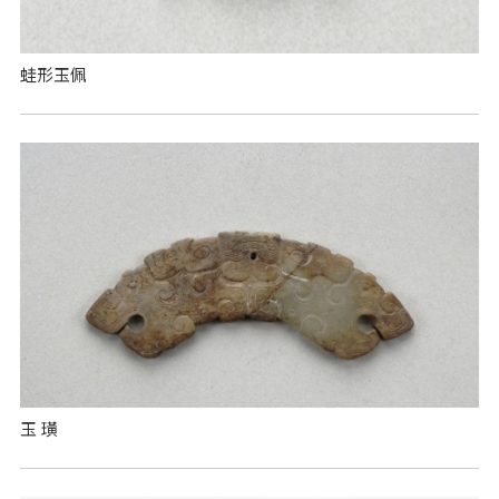
蛙形玉佩
玉 璜