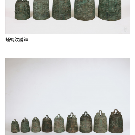
蟠螭紋編鎛