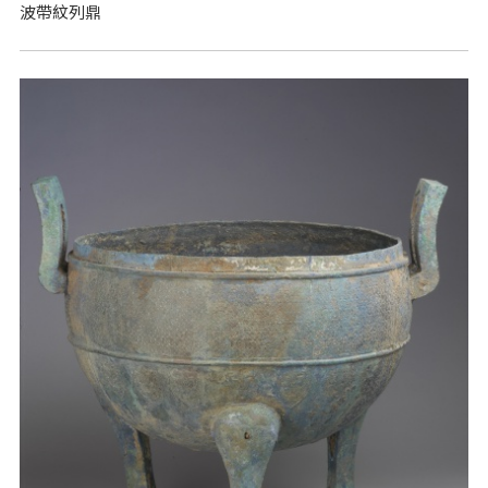
波帶紋列鼎