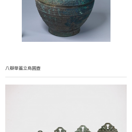
八瓣華蓋立鳥圓壺