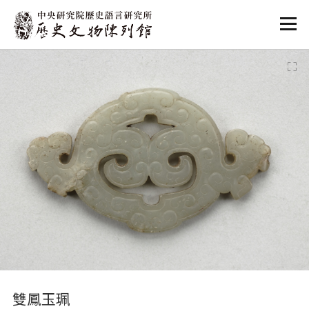
:::
:::
雙鳳玉珮