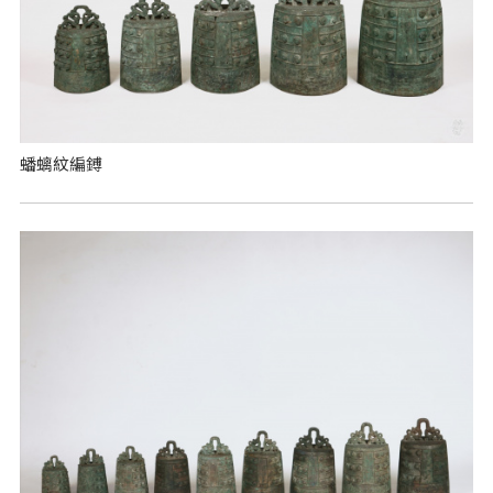
蟠螭紋編鎛