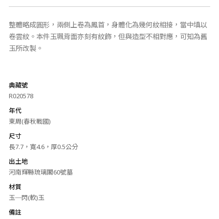
整體略成圓形，兩側上卷為鳳首，身體化為幾何紋相接，當中填以
卷雲紋。本件玉珮背面亦刻有紋飾，但與造型不相對應，可知為舊
玉所改製。
典藏號
R020578
年代
東周(春秋戰國)
尺寸
長7.7，寬4.6，厚0.5公分
出土地
河南輝縣琉璃閣60號墓
材質
玉─閃(軟)玉
備註