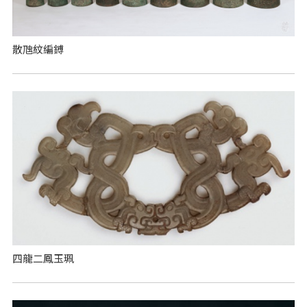
散虺紋編鎛
四龍二鳳玉珮