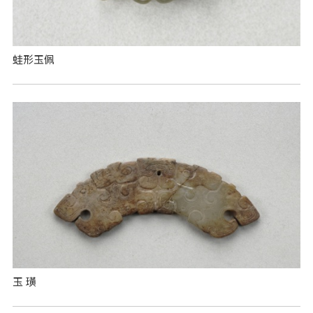
蛙形玉佩
玉 璜