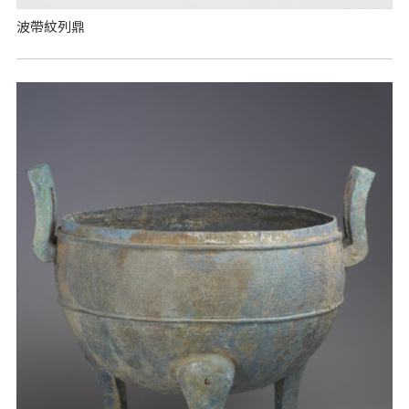
波帶紋列鼎