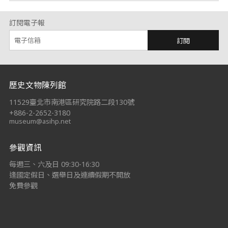
訂閱電子報
訂閱
:::
歷史文物陳列館
11529臺北市南港區研究院路二段130號
+886-2-2652-3180
museum@asihp.net
參觀資訊
每週三、六及日 09:30-16:30
逢國定假日、選舉日及連續假期不開放
免費參觀