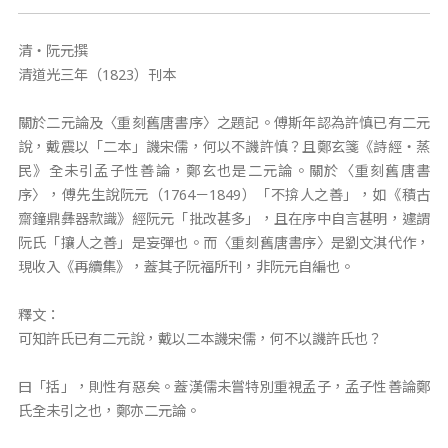
清‧阮元撰
清道光三年（1823）刊本
關於二元論及〈重刻舊唐書序〉之題記。傅斯年認為許慎已有二元
說，戴震以「二本」譏宋儒，何以不譏許慎？且鄭玄箋《詩經‧蒸
民》全未引孟子性善論，鄭玄也是二元論。關於〈重刻舊唐書
序〉，傅先生說阮元（1764－1849）「不揜人之善」，如《積古
齋鐘鼎彝器款識》經阮元「批改甚多」，且在序中自言甚明，遽謂
阮氏「攘人之善」是妄彈也。而〈重刻舊唐書序〉是劉文淇代作，
現收入《再續集》，蓋其子阮福所刊，非阮元自編也。
釋文：
可知許氏已有二元說，戴以二本譏宋儒，何不以譏許氏也？
曰「括」，則性有惡矣。蓋漢儒未嘗特別重視孟子，孟子性善論鄭
氏全未引之也，鄭亦二元論。