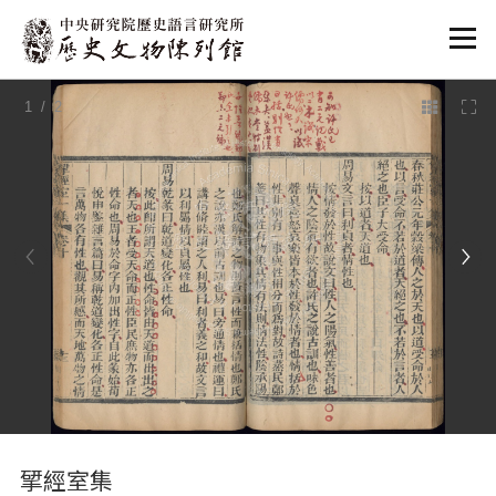
:::
1
/ 2
:::
揅經室集