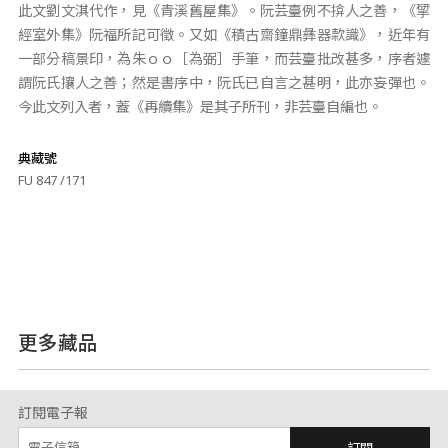
此文劉文淇代作，見《青溪舊屋集》。阮芸臺例不揜人之善，《揅
經室外集》阮福所記可徵。又如《積古齋鐘鼎彝器款識》，近年有
一部分稿景印，為朱ｏｏ［為弼］手筆，而芸臺批改甚多，序者遽
謂阮氏攘人之善；然是書序中，阮氏已自言之甚明，此亦妄彈也。
今此文列入者，蓋《再續集》是其子所刊，非芸臺自編也。
典藏號
FU 847 /171
更多藏品
訂閱電子報
訂閱