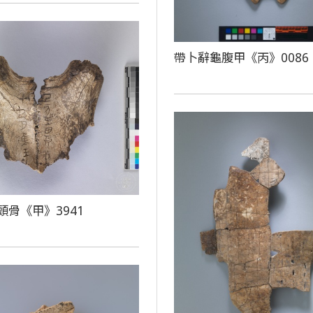
帶卜辭龜腹甲《丙》0086
頭骨《甲》3941