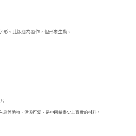
字形。此版應為習作，但形象生動。
殘片
有鳥等動物，活潑可愛，是中國繪畫史上寶貴的材料。