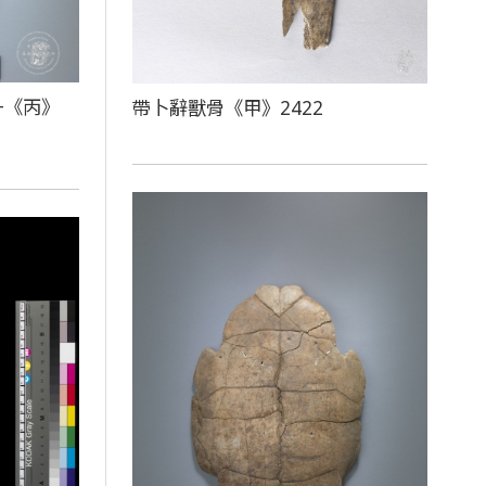
+《丙》
帶卜辭獸骨《甲》2422