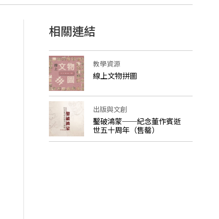
相關連結
教學資源
線上文物拼圖
出版與文創
鑿破鴻蒙──紀念董作賓逝
世五十周年（售罄）