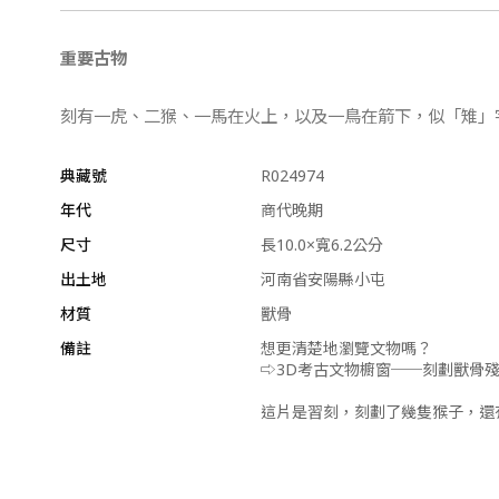
重要古物
刻有一虎、二猴、一馬在火上，以及一鳥在箭下，似「雉」
典藏號
R024974
年代
商代晚期
尺寸
長10.0×寬6.2公分
出土地
河南省安陽縣小屯
材質
獸骨
備註
想更清楚地瀏覽文物嗎？
⇨3D考古文物櫥窗──刻劃獸骨
這片是習刻，刻劃了幾隻猴子，還