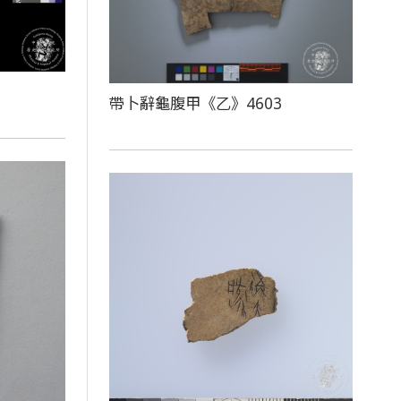
帶卜辭龜腹甲《乙》4603