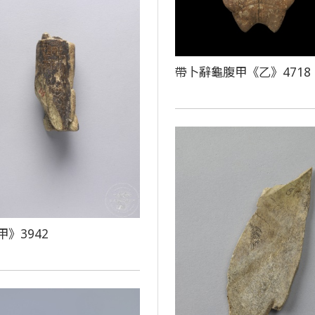
帶卜辭龜腹甲《乙》4718
》3942