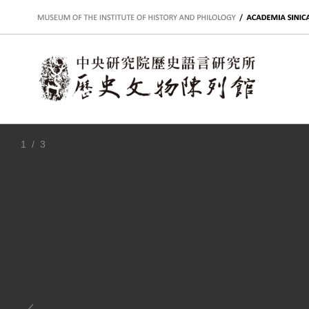
:::
1
/ 3