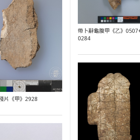
帶卜辭龜腹甲《乙》0507
0284
殘片《甲》2928