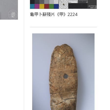
龜甲卜辭殘片《甲》2224