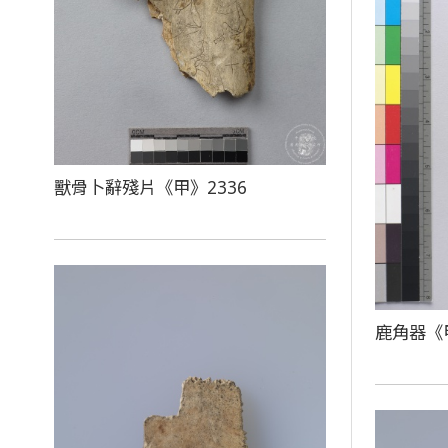
獸骨卜辭殘片《甲》2336
鹿角器《甲