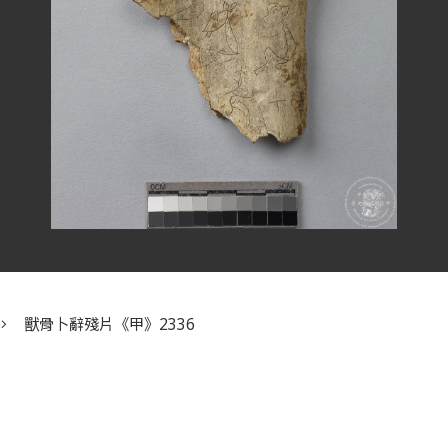
獸骨卜辭殘片《甲》2336