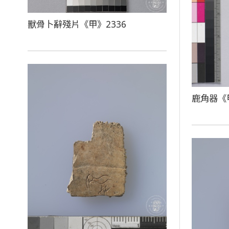
獸骨卜辭殘片《甲》2336
鹿角器《甲