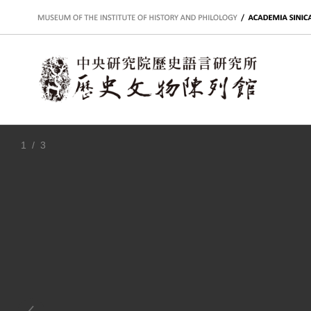
:::
1
/ 3