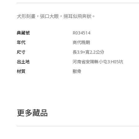
犬形刻畫，張口大眼，揚耳似飛奔狀。
典藏號
R034514
年代
商代晚期
尺寸
長3.9×寬2.2公分
出土地
河南省安陽縣小屯3:H05坑
材質
獸骨
更多藏品