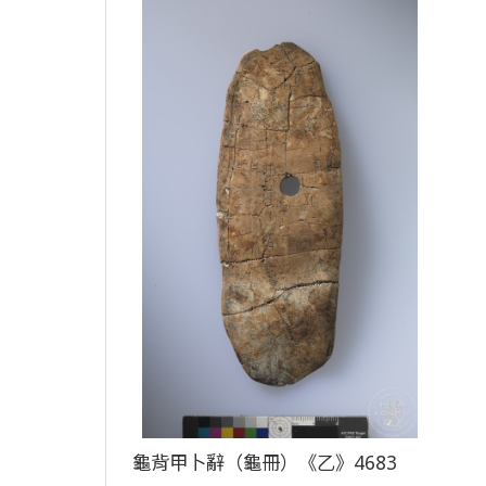
龜背甲卜辭（龜冊）《乙》4683