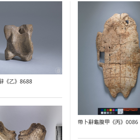
辭《乙》8688
帶卜辭龜腹甲《丙》0086