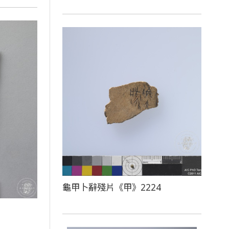
龜甲卜辭殘片《甲》2224