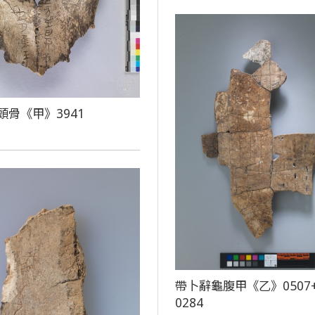
頭骨《甲》3941
帶卜辭龜腹甲《乙》0507
0284