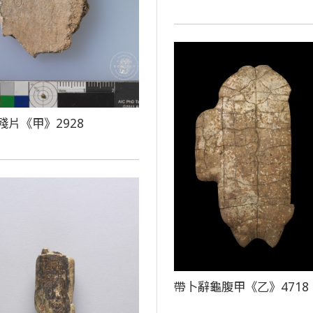
殘片《甲》2928
帶卜辭龜腹甲《乙》4718