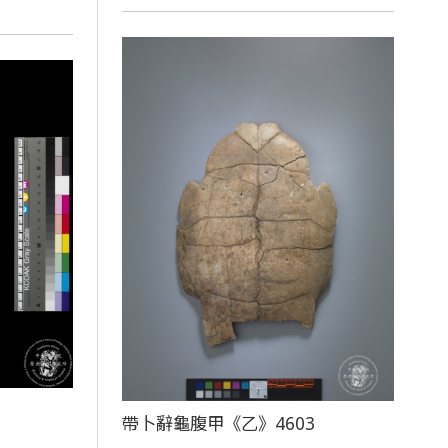
帶卜辭龜腹甲《乙》4603