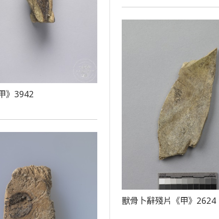
》3942
獸骨卜辭殘片《甲》2624