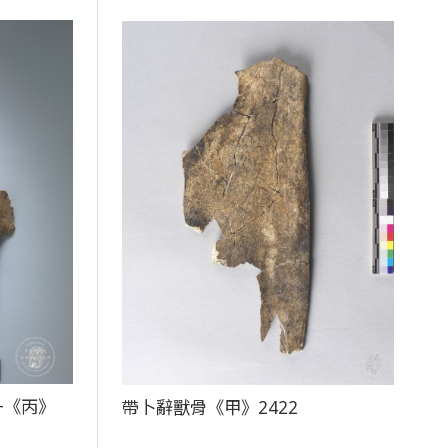
+《丙》
帶卜辭獸骨《甲》2422