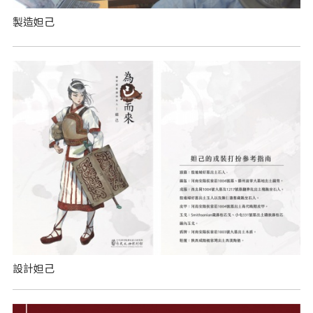
製造妲己
設計妲己