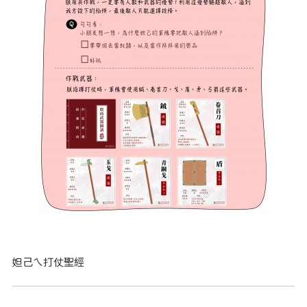
妲己ㄟ打仗聖經