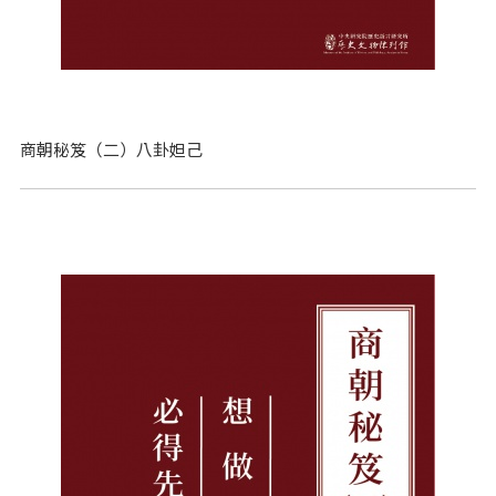
商朝秘笈（二）八卦妲己