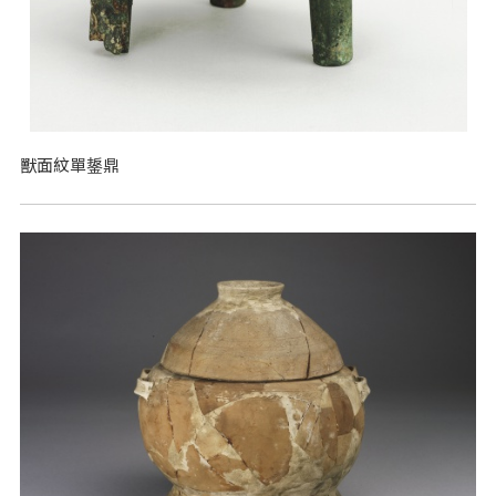
獸面紋單鋬鼎