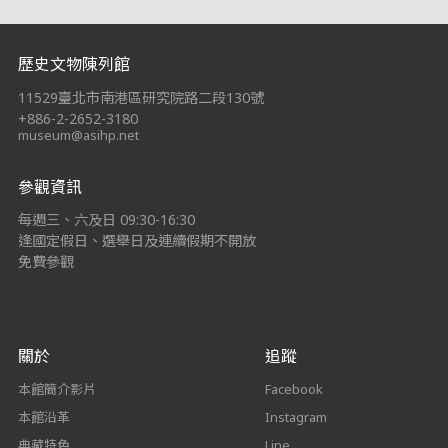
:::
歷史文物陳列館
11529臺北市南港區研究院路二段130號
+886-2-2652-3180
museum@asihp.net
參觀資訊
每週三、六及日 09:30-16:30
逢國定假日、選舉日及連續假期不開放
免費參觀
關於
追蹤
本館簡介影片
Facebook
本館沿革
Instagram
典藏特色
Line