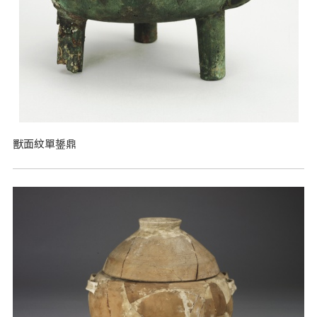
獸面紋單鋬鼎