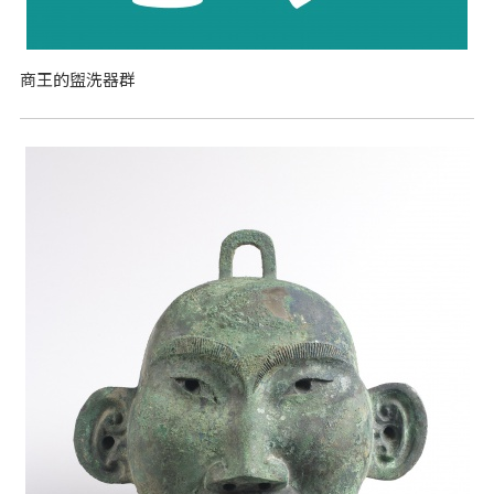
商王的盥洗器群