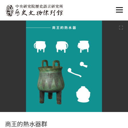
:::
:::
商王的熱水器群