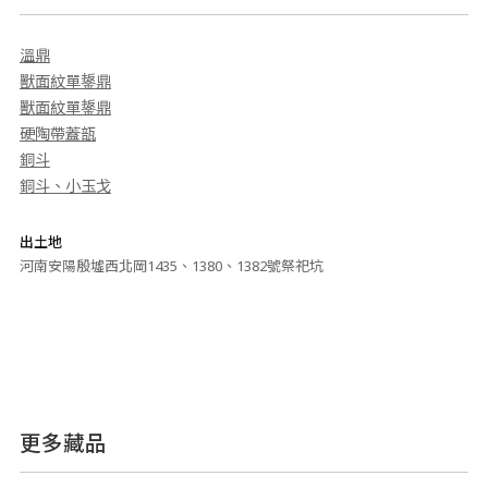
溫鼎
獸面紋單鋬鼎
獸面紋單鋬鼎
硬陶帶蓋瓿
銅斗
銅斗、小玉戈
出土地
河南安陽殷墟西北岡1435、1380、1382號祭祀坑
更多藏品