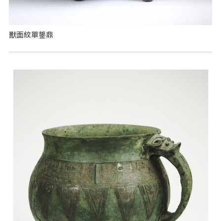
獸面紋單鋬鼎