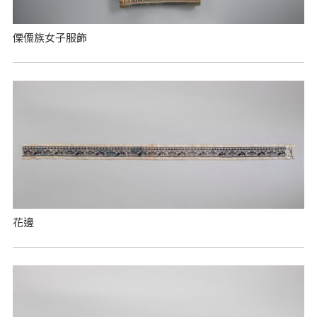
傈僳族女子服飾
花邊