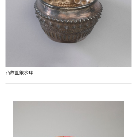
凸紋圓銀水缽