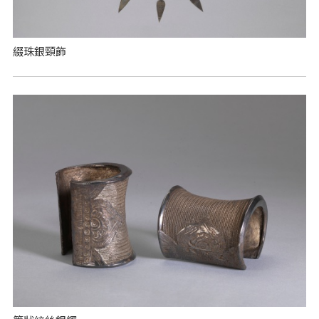
綴珠銀頸飾