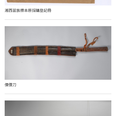
湘西苗族標本原採購登記冊
傈僳刀