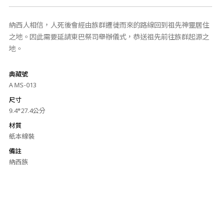
納西人相信，人死後會經由族群遷徙而來的路線回到祖先神靈居住
之地。因此需要延請東巴祭司舉辦儀式，恭送祖先前往族群起源之
地。
典藏號
A MS-013
尺寸
9.4*27.4公分
材質
紙本線裝
備註
納西族