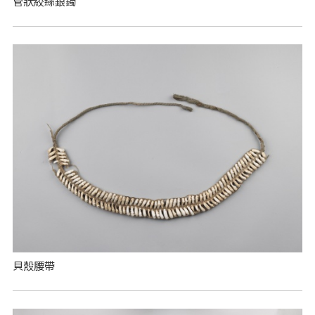
管狀絞絲銀鐲
貝殼腰帶