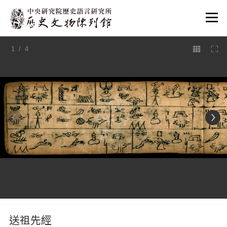
:::
1
/ 4
:::
送祖先經