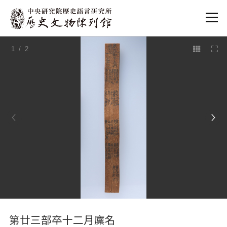
:::
1
/ 2
:::
第廿三部卒十二月廩名