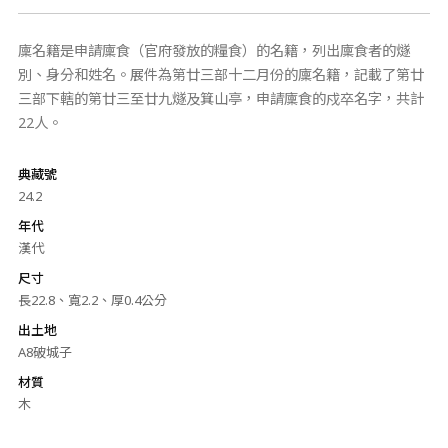
廩名籍是申請廩食（官府發放的糧食）的名籍，列出廩食者的燧
別、身分和姓名。展件為第廿三部十二月份的廩名籍，記載了第廿
三部下轄的第廿三至廿九燧及箕山亭，申請廩食的戍卒名字，共計
22人。
典藏號
24.2
年代
漢代
尺寸
長22.8、寬2.2、厚0.4公分
出土地
A8破城子
材質
木