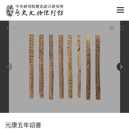
:::
1
/ 2
:::
元康五年詔書