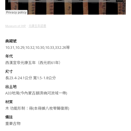
Museum of IHP
·
元康五年詔書
典藏號
10.31,10.29,10.32,10.30,10.33,332.26等
年代
西漢宣帝元康五年（西元前61年）
尺寸
長23.4-24.1公分 寬1.5-1.8公分
出土地
A33地灣(今內蒙古額濟納河流域一帶)
材質
木 功能形制：冊(本冊據八枚零簡復原)
備註
重要古物