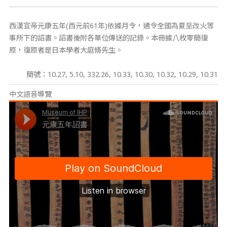
西漢宣帝元康五年(西元前61年)依據月令，通令全國為夏至改火等
事所下的詔書。詔書後附各單位傳送的記錄。本冊據八枚零簡復
原，復原者是日本學者大庭脩先生。
簡號：10.27, 5.10, 332.26, 10.33, 10.30, 10.32, 10.29, 10.31
中文語音導覽