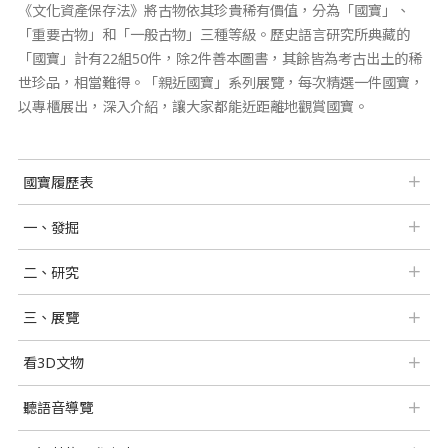
《文化資產保存法》將古物依其珍貴稀有價值，分為「國寶」、
「重要古物」和「一般古物」三種等級。歷史語言研究所典藏的
「國寶」計有22組50件，除2件善本圖書，其餘皆為考古出土的稀
世珍品，相當難得。「親近國寶」系列展覽，每次精選一件國寶，
以專櫃展出，深入介紹，讓大家都能近距離地觀賞國寶。
國寶履歷表
一、發掘
二、研究
三、展覽
看3D文物
聽語音導覽