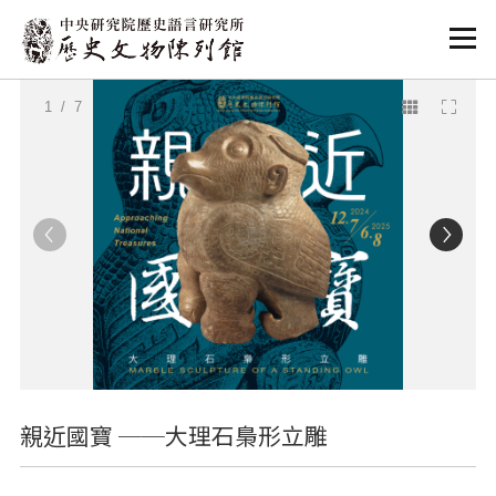
:::
:::
1
/ 7
親近國寶 ──大理石梟形立雕