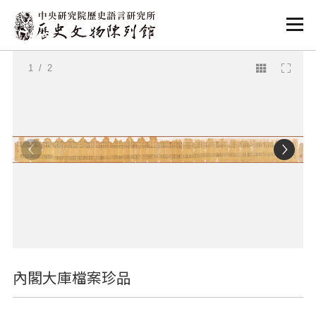
:::
:::
1
/ 2
內閣大庫檔案珍品