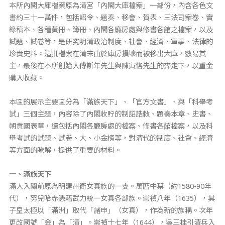
本所內閣大庫檔案原為清宮「內閣大庫檔案」一部份，內含各色文
書約三十一萬件，包括詔令、題奏、移會、賀表、三法司案卷、實
錄稿本、各種黃冊、簿冊、內閣各廳房處與修書各館之檔案，以及
試題、試卷等，是研究明清政治制度、社會、經濟、軍事、法律的
珍貴史料。這批檔案在清末由於庫房損壞而被移出大庫，數易其
主，最後在本所創始人傅斯年先生與陳寅恪先生的奔走下，以重金
購入收藏。
本區的展示主要區分為「滿族天下」、「官方文書」、與「科舉考
試」三個主題，內容除了內閣收貯的制詔誥敕、題奏本章、史書、
朝貢國表章，還包括內閣各廳房處的檔案、修書各館檔案，以及科
舉考試的試題、試卷、大、小金榜等，對清代的制度、社會、經濟
等方面的瞭解，提供了重要的材料。
一、滿族天下
滿人入關前原為明建州衛女真族的一支。萬曆中葉（約
1580-90
年
代），努兒哈赤憑藉武力統一女真各部族。崇禎八年（
1635
），其
子皇太極以「滿洲」取代「諸申」（女真），作為新的族稱。次年
更改國號「金」為「清」。崇禎十七年（
1644
），吳三桂引清兵入