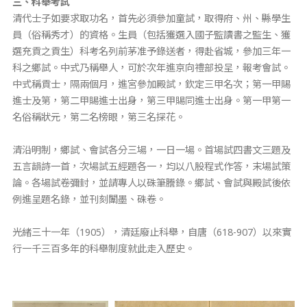
三、科舉考試
清代士子如要求取功名，首先必須參加童試，取得府、州、縣學生
員（俗稱秀才）的資格。生員（包括獲選入國子監讀書之監生、獲
選充貢之貢生）科考名列前茅准予錄送者，得赴省城，參加三年一
科之鄉試。中式乃稱舉人，可於次年進京向禮部投呈，報考會試。
中式稱貢士，隔兩個月，進宮參加殿試，欽定三甲名次；第一甲賜
進士及第，第二甲賜進士出身，第三甲賜同進士出身。第一甲第一
名俗稱狀元，第二名榜眼，第三名探花。
清沿明制，鄉試、會試各分三場，一日一場。首場試四書文三題及
五言韻詩一首，次場試五經題各一，均以八股程式作答，末場試策
論。各場試卷彌封，並請專人以硃筆謄錄。鄉試、會試與殿試後依
例進呈題名錄，並刊刻闈墨、硃卷。
光緒三十一年（
1905
），清廷廢止科舉，自唐（
618-907
）以來實
行一千三百多年的科舉制度就此走入歷史。