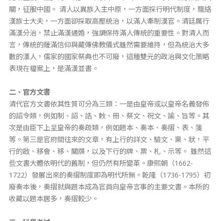
關，征服中國。
清人以異族入主中原，一方面採行明代制度，籠絡
漢族士大夫，一方面卻採取高壓統治，以滿人牽制漢官。清廷厲行
滿漢分治，禁止滿漢通婚，強調保持滿人傳統的重要性。對清人而
言，傳統的薩滿信仰與藏傳佛教儀式雖然需要維持，但為統治大多
數的漢人，儒家的國家祭典也不可廢，這種雙元的政治與文化策略
表現在檔案上，是滿漢並書。
二、官方文書
清代官方文書依其性質可分為三類：一是由皇帝或以皇帝名義發佈
的詔令類，例如制、詔、誥、敕、冊、祭文、祝文、諭、旨等。其
次是由臣下上呈皇帝的奏疏類，例如題本、奏本、奏摺、表、箋
等。第三是官府間往來的文章，有上行的詳文、驗文、稟、狀，平
行的啟、移會、移、關牒，以及下行的牌、票、札、示等。
雖然這
些文書大體依明代的舊制，但仍然有所變革。康熙朝（
1662-
1722
）發展出來的奏摺制度即為明代所無。乾隆（
1736-1795
）初
廢奏本後，奏摺就與題本成為官員向皇帝言事的主要文書。本所的
收藏以題本居多，奏摺較少。