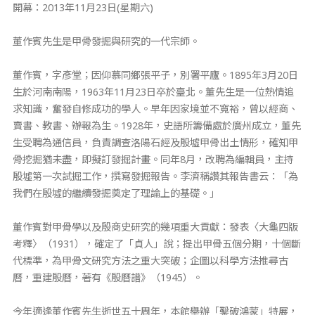
開幕：2013年11月23日(星期六)
董作賓先生是甲骨發掘與研究的一代宗師。
董作賓，字彥堂；因仰慕同鄉張平子，別署平廬。1895年3月20日
生於河南南陽，1963年11月23日卒於臺北。董先生是一位熱情追
求知識，奮發自修成功的學人。早年因家境並不寬裕，曾以經商、
賣書、教書、辦報為生。1928年，史語所籌備處於廣州成立，董先
生受聘為通信員，負責調查洛陽石經及殷墟甲骨出土情形，確知甲
骨挖掘猶未盡，即擬訂發掘計畫。同年8月，改聘為編輯員，主持
殷墟第一次試掘工作，撰寫發掘報告。李濟稱讚其報告書云：「為
我們在殷墟的繼續發掘奠定了理論上的基礎。」
董作賓對甲骨學以及殷商史研究的幾項重大貢獻：發表〈大龜四版
考釋〉（1931），確定了「貞人」說；提出甲骨五個分期，十個斷
代標準，為甲骨文研究方法之重大突破；企圖以科學方法推尋古
曆，重建殷曆，著有《殷曆譜》（1945）。
今年適逢董作賓先生逝世五十周年，本館舉辦「鑿破鴻蒙」特展，