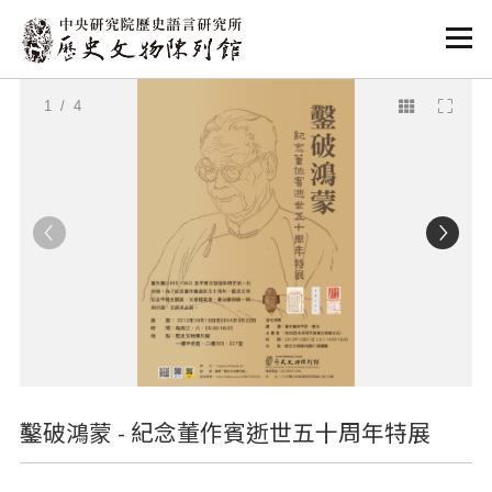
:::
:::
1
/ 4
鑿破鴻蒙 - 紀念董作賓逝世五十周年特展