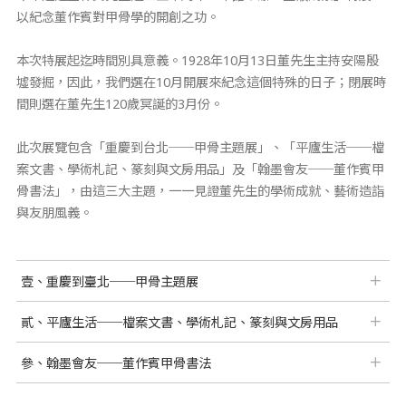
以紀念董作賓對甲骨學的開創之功。
本次特展起迄時間別具意義。1928年10月13日董先生主持安陽殷
墟發掘，因此，我們選在10月開展來紀念這個特殊的日子；閉展時
間則選在董先生120歲冥誕的3月份。
此次展覽包含「重慶到台北──甲骨主題展」、「平廬生活──檔
案文書、學術札記、篆刻與文房用品」及「翰墨會友──董作賓甲
骨書法」，由這三大主題，一一見證董先生的學術成就、藝術造詣
與友朋風義。
壹、重慶到臺北──甲骨主題展
貳、平廬生活──檔案文書、學術札記、篆刻與文房用品
參、翰墨會友──董作賓甲骨書法