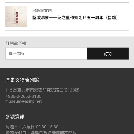
出版與文創
鑿破鴻蒙──紀念董作賓逝世五十周年（售罄）
訂閱電子報
訂閱
:::
歷史文物陳列館
11529臺北市南港區研究院路二段130號
+886-2-2652-3180
museum@asihp.net
參觀資訊
每週三、六及日 09:30-16:30
逢國定假日、選舉日及連續假期不開放