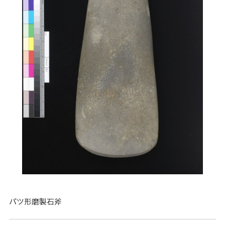
パツ形磨製石斧