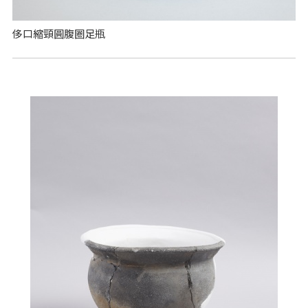
侈口縮頸圓腹圈足瓶