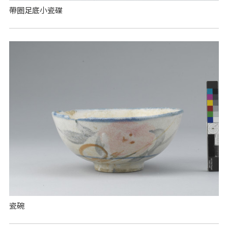
帶圈足底小瓷碟
​瓷碗​