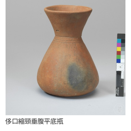
侈口縮頸垂腹平底瓶