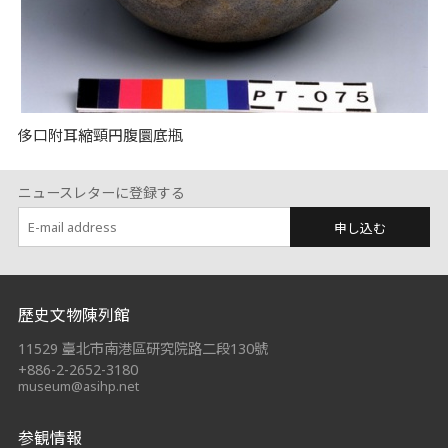
侈口附耳縮頸円腹圜底瓶
ニュースレターに登録する
申し込む
:::
歷史文物陳列館
11529 臺北市南港區研究院路二段130號
+886-2-2652-3180
museum@asihp.net
参観情報