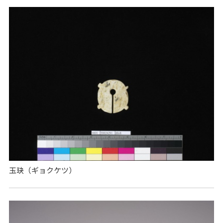
玉玦（ギョクケツ）