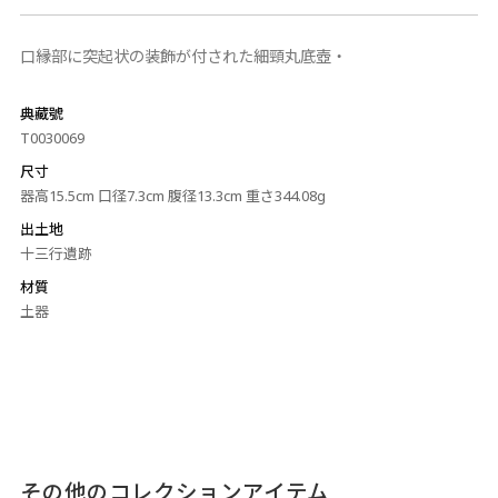
口縁部に突起状の装飾が付された細頸丸底壺‧
典藏號
T0030069
尺寸
器高15.5cm 口径7.3cm 腹径13.3cm 重さ344.08g
出土地
十三行遺跡
材質
土器
その他のコレクションアイテム