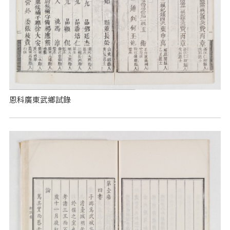
恩科廣東武鄉試錄