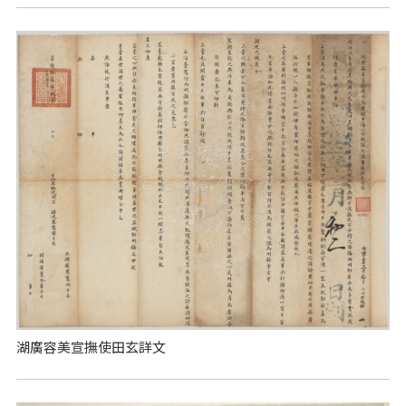
湖廣容美宣撫使田玄詳文