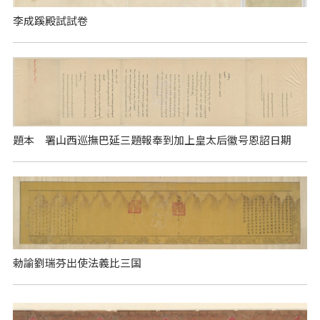
李成蹊殿試試卷
題本 署山西巡撫巴延三題報奉到加上皇太后徽号恩詔日期
勅諭劉瑞芬出使法義比三国