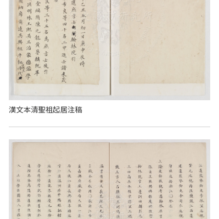
漢文本清聖祖起居注稿