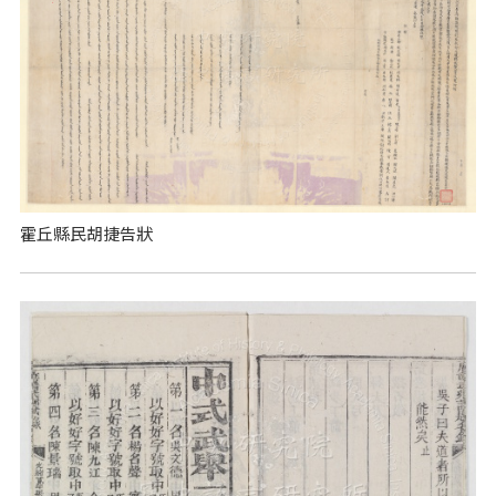
霍丘縣民胡捷告狀