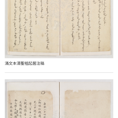
滿文本清聖祖起居注稿