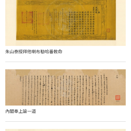
朱山泰授拜他喇布勒哈番敕命
內閣奉上諭一道