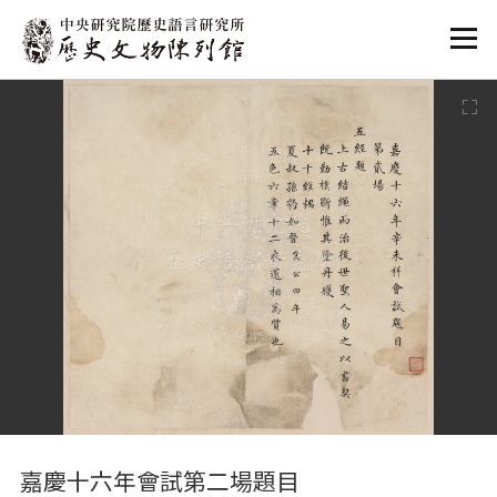
:::
:::
嘉慶十六年會試第二場題目