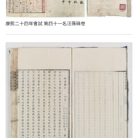
康熙二十四年會試 第四十一名汪薇硃卷