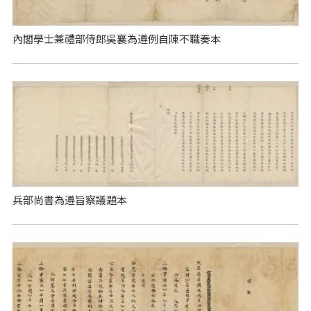
內閣學士兼禮部侍郎吳襄為遵例自陳不職奏本
兵部尚書為遵旨察議題本