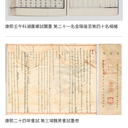
康熙壬午科湖廣鄉試闈墨 第二十一名金陽瑗至第四十名楊緒
康熙二十四年會試 第三場魏男會試墨卷