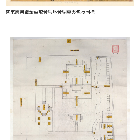
盛京應用織金坐龍黃緞地黃綢裏夾包袱圖樣