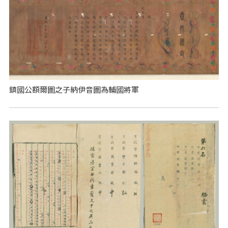
鎮國公額爾圖之子納伊音圖為輔國將軍