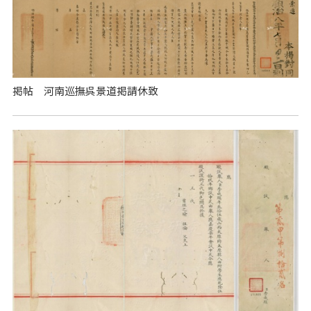
掲帖 河南巡撫呉景道掲請休致