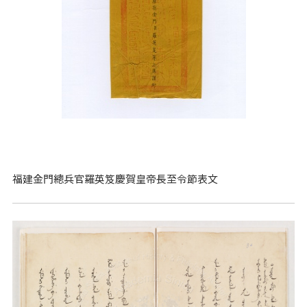
福建金門總兵官羅英笈慶賀皇帝長至令節表文