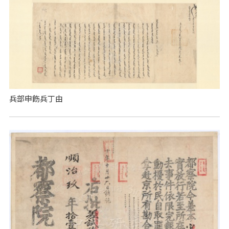
兵部申飭兵丁由