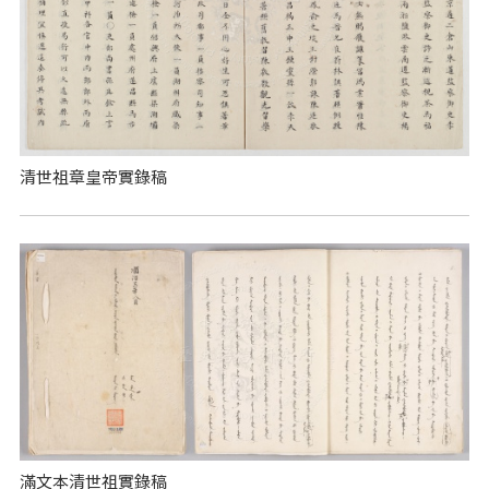
清世祖章皇帝實錄稿
滿文本清世祖實錄稿