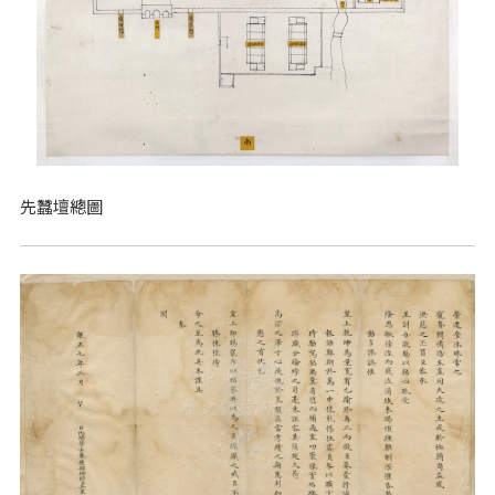
先蠶壇總圖