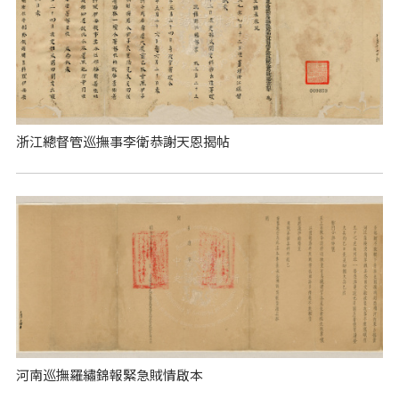
浙江總督管巡撫事李衛恭謝天恩揭帖
河南巡撫羅繡錦報緊急賊情啟本