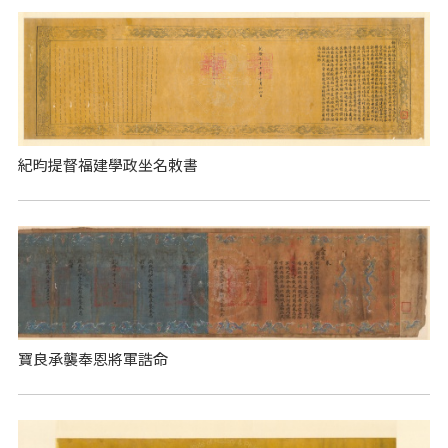
紀昀提督福建學政坐名敕書
寶良承襲奉恩將軍誥命