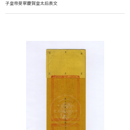
子皇帝旻寧慶賀皇太后表文