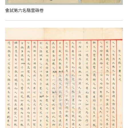
會試第六名駱雲硃卷