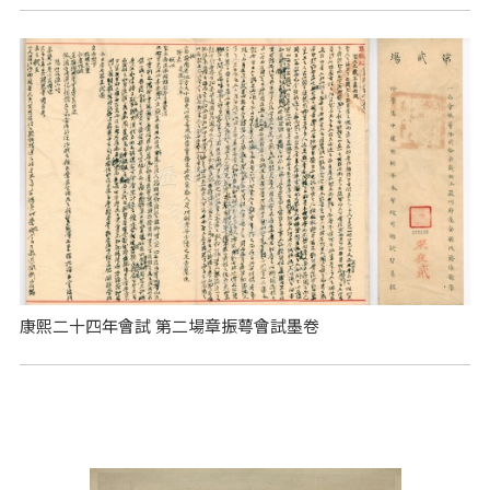
康熙二十四年會試 第二場章振萼會試墨卷