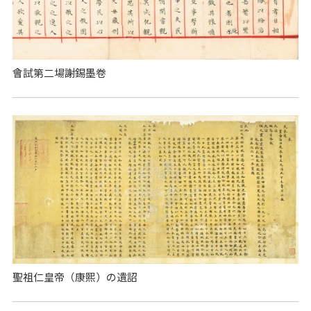
會試第二場謝錫墨卷
聖祖仁皇帝（康熙）の遺詔