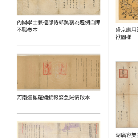
內閣學士兼禮部侍郎吳襄為遵例自陳
不職奏本
盛京應用
袱圖樣
河南巡撫羅繡錦報緊急賊情啟本
湖廣容美