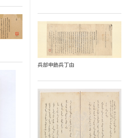
兵部申飭兵丁由