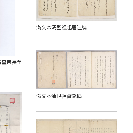
滿文本清聖祖起居注稿
賀皇帝長至
滿文本清世祖實錄稿