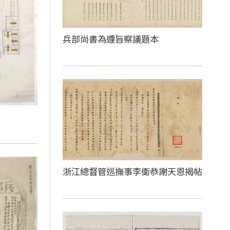
兵部尚書為遵旨察議題本
浙江總督管巡撫事李衛恭謝天恩揭帖