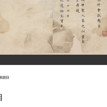
場題目
目