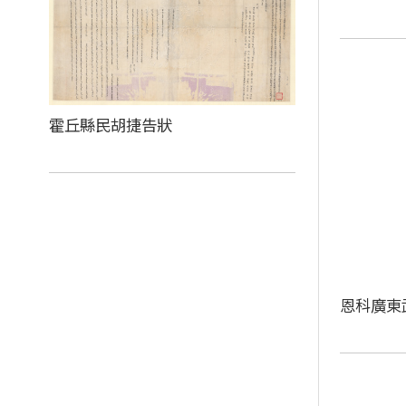
霍丘縣民胡捷告狀
恩科廣東