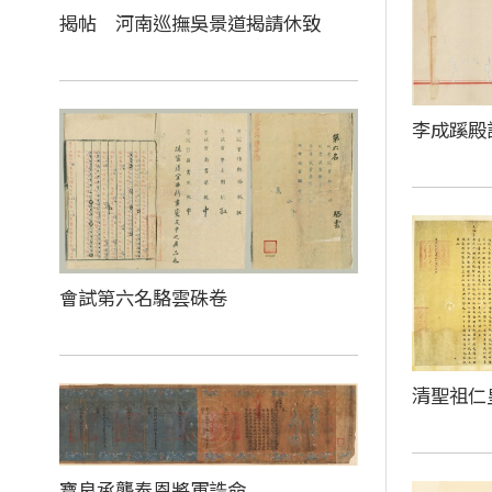
揭帖 河南巡撫吳景道揭請休致
李成蹊殿
會試第六名駱雲硃卷
清聖祖仁
寶良承襲奉恩將軍誥命