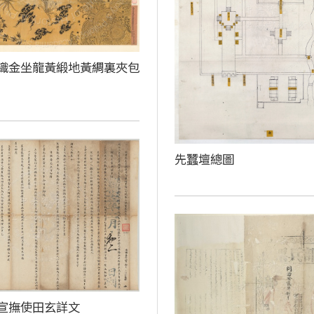
織金坐龍黃緞地黃綢裏夾包
先蠶壇總圖
宣撫使田玄詳文