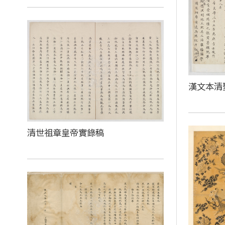
漢文本清
清世祖章皇帝實錄稿