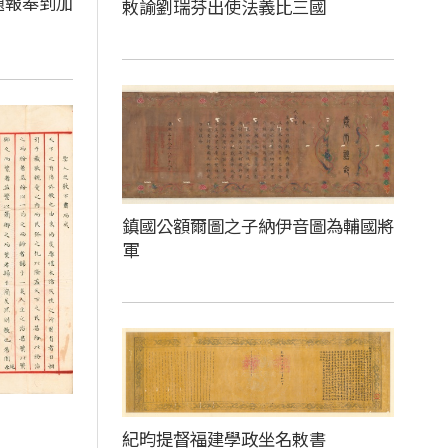
題報奉到加
敕諭劉瑞芬出使法義比三國
鎮國公額爾圖之子納伊音圖為輔國將
軍
紀昀提督福建學政坐名敕書