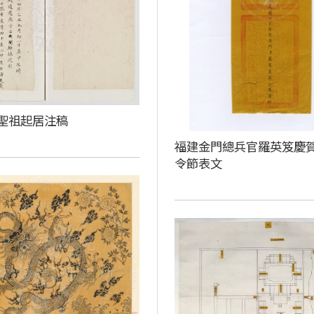
聖祖起居注稿
福建金門總兵官羅英笈慶
令節表文