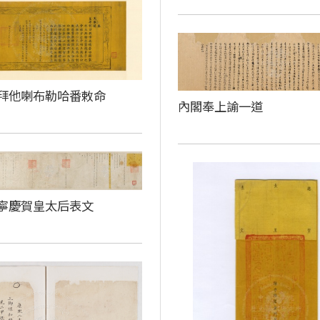
拜他喇布勒哈番敕命
內閣奉上諭一道
寧慶賀皇太后表文