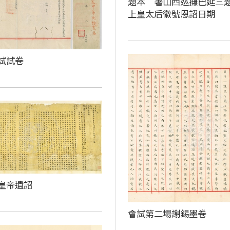
題本 署山西巡撫巴延三
上皇太后徽號恩詔日期
試試卷
皇帝遺詔
會試第二場謝錫墨卷