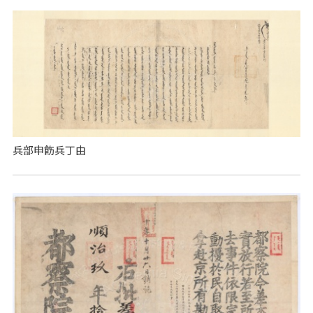
兵部申飭兵丁由