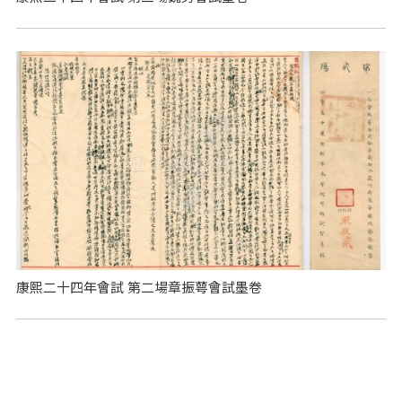
康熙二十四年會試 第二場章振萼會試墨卷