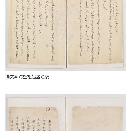
滿文本清聖祖起居注稿