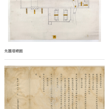
先蠶壇總圖