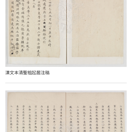
漢文本清聖祖起居注稿