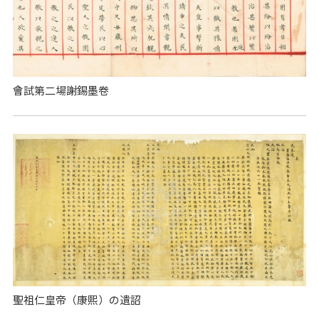
會試第二場謝錫墨卷
聖祖仁皇帝（康熙）の遺詔