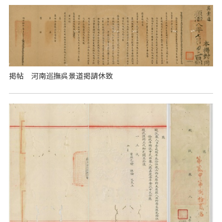
掲帖 河南巡撫呉景道掲請休致