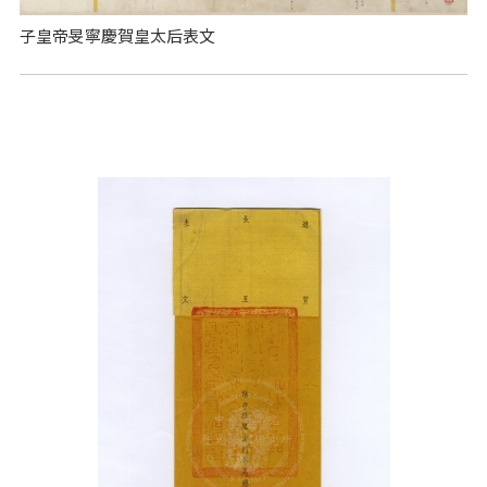
子皇帝旻寧慶賀皇太后表文