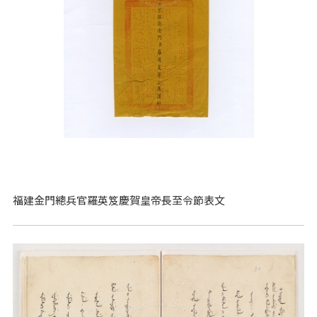
福建金門總兵官羅英笈慶賀皇帝長至令節表文