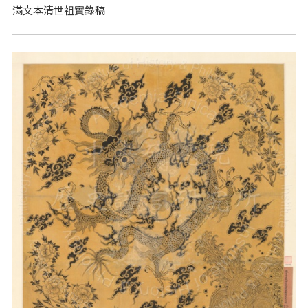
滿文本清世祖實錄稿