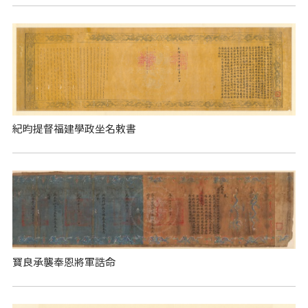
紀昀提督福建學政坐名敕書
寶良承襲奉恩將軍誥命