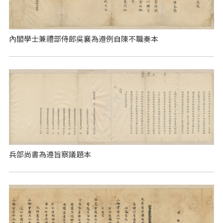
內閣學士兼禮部侍郎吳襄為遵例自陳不職奏本
兵部尚書為遵旨察議題本