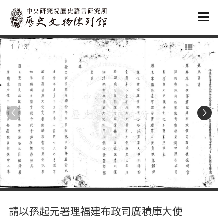
:::
1
/ 3
:::
請以孫起元署理福建布政司廣積庫大使