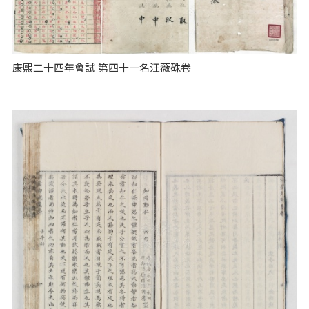
康熙二十四年會試 第四十一名汪薇硃卷