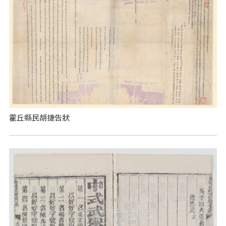
霍丘縣民胡捷告狀