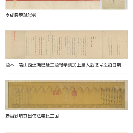
李成蹊殿試試卷
題本 署山西巡撫巴延三題報奉到加上皇太后徽号恩詔日期
勅諭劉瑞芬出使法義比三国