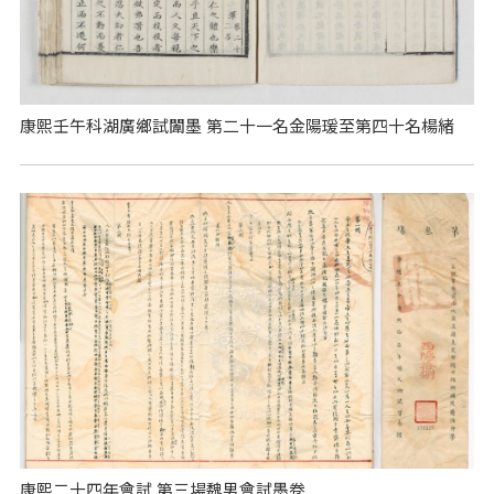
康熙壬午科湖廣鄉試闈墨 第二十一名金陽瑗至第四十名楊緒
康熙二十四年會試 第三場魏男會試墨卷