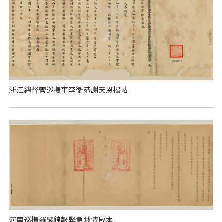
浙江總督管巡撫事李衛恭謝天恩揭帖
河南巡撫羅繡錦報緊急賊情啟本