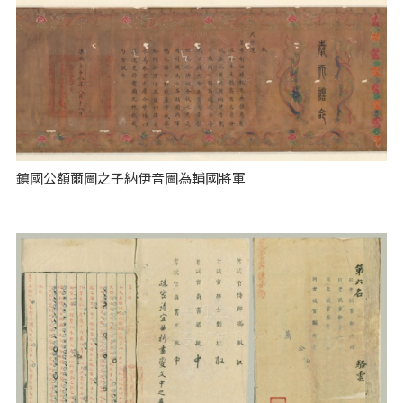
鎮國公額爾圖之子納伊音圖為輔國將軍