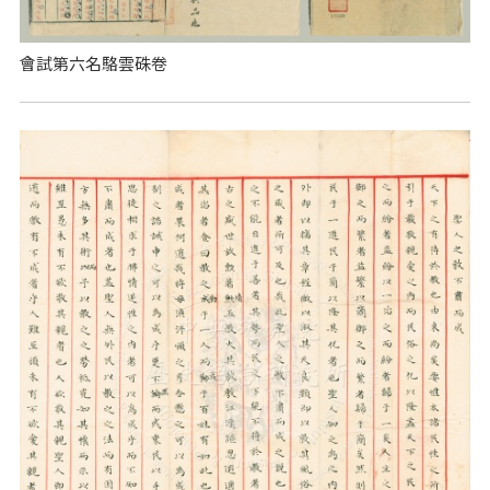
會試第六名駱雲硃卷