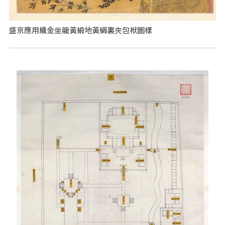
盛京應用織金坐龍黃緞地黃綢裏夾包袱圖樣