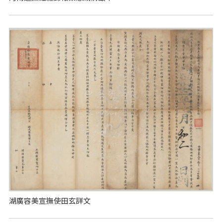
湖廣容美宣撫使田玄詳文