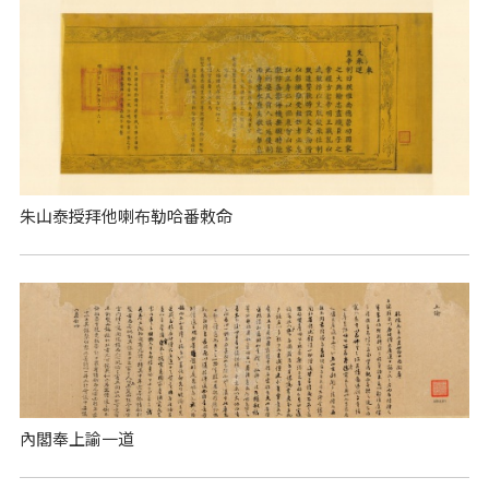
朱山泰授拜他喇布勒哈番敕命
內閣奉上諭一道