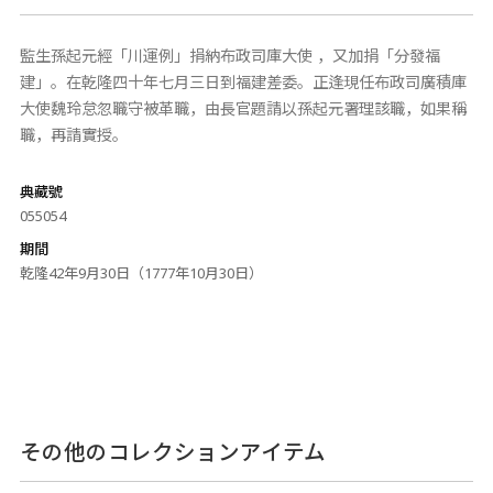
監生孫起元經「川運例」捐納布政司庫大使 ，又加捐「分發福
建」。在乾隆四十年七月三日到福建差委。正逢現任布政司廣積庫
大使魏玲怠忽職守被革職，由長官題請以孫起元署理該職，如果稱
職，再請實授。
典藏號
055054
期間
乾隆42年9月30日（1777年10月30日）
その他のコレクションアイテム