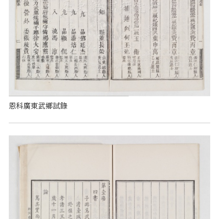
恩科廣東武鄉試錄