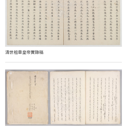
清世祖章皇帝實錄稿