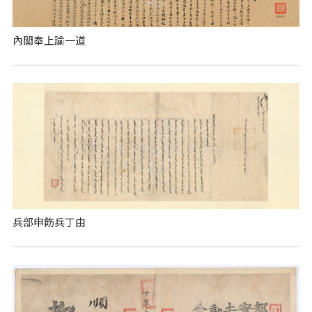
內閣奉上諭一道
兵部申飭兵丁由