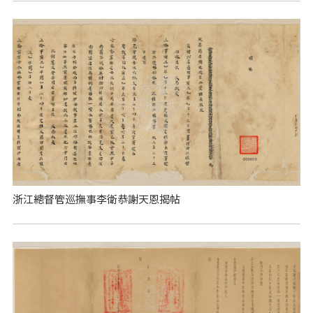
浙江總督管巡撫事李衛恭謝天恩揭帖