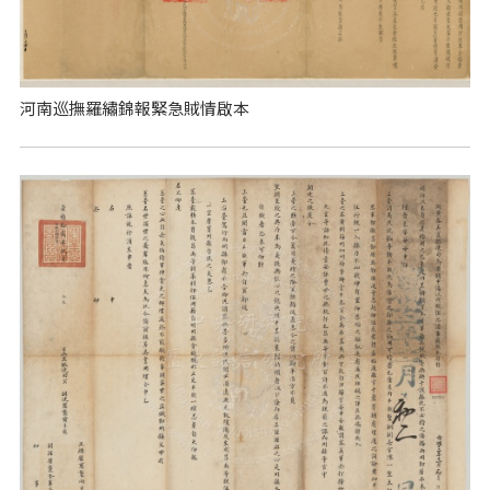
河南巡撫羅繡錦報緊急賊情啟本