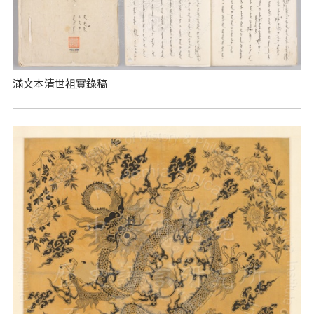
滿文本清世祖實錄稿