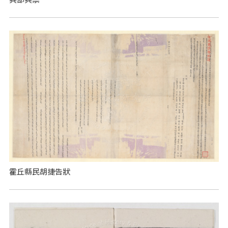
霍丘縣民胡捷告狀