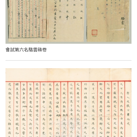
會試第六名駱雲硃卷