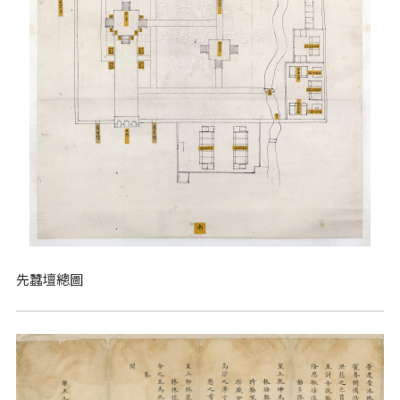
先蠶壇總圖