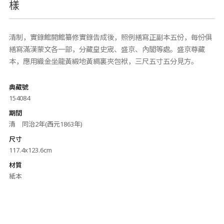
樣
清制，實錄館開館纂修實錄告成後，照例繕寫正副本五份，每份俱
繕寫滿漢蒙文各一部，分藏皇史宬、盛京、內閣等處。盛京尊藏
本，應用織金坐龍黃緞地黃綢裏夾包袱，三尺五寸五分見方。
典藏號
154084
期間
清 同治2年(西元1863年)
尺寸
117.4x123.6cm
材質
紙本