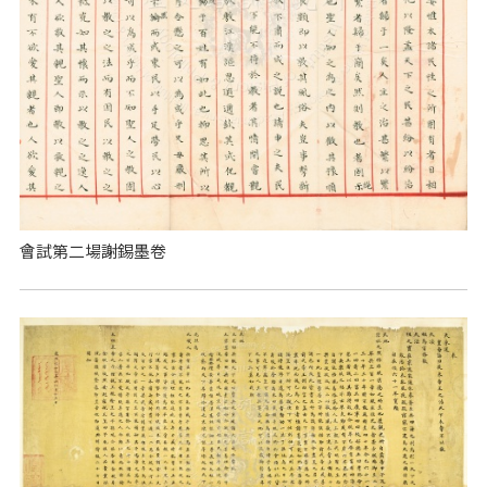
會試第二場謝錫墨卷