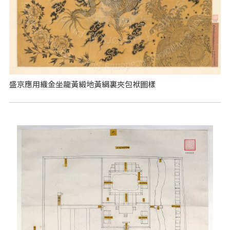
盛京應用織金坐龍黃緞地黃綢裏夾包袱圖樣