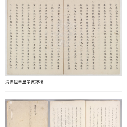
清世祖章皇帝實錄稿