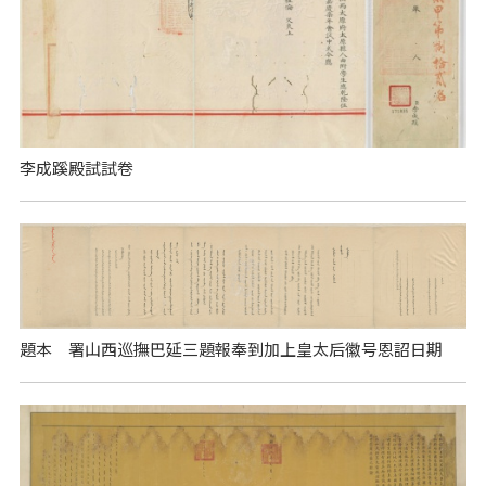
李成蹊殿試試卷
題本 署山西巡撫巴延三題報奉到加上皇太后徽号恩詔日期