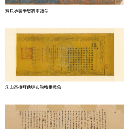
寶良承襲奉恩將軍誥命
朱山泰授拜他喇布勒哈番敕命