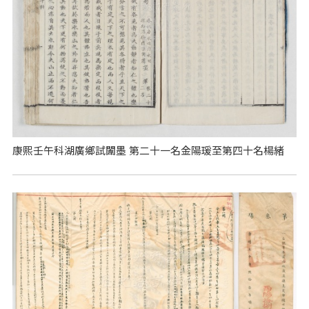
康熙壬午科湖廣鄉試闈墨 第二十一名金陽瑗至第四十名楊緒