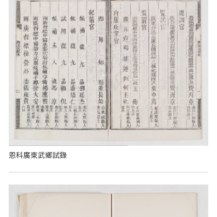
恩科廣東武鄉試錄