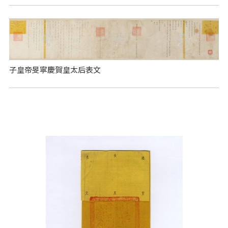
子皇帝旻寧慶賀皇太后表文