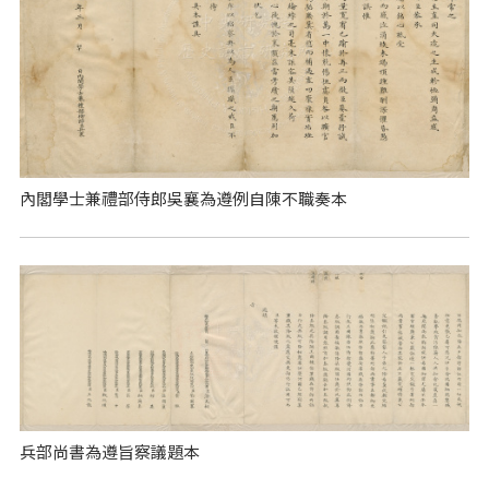
內閣學士兼禮部侍郎吳襄為遵例自陳不職奏本
兵部尚書為遵旨察議題本