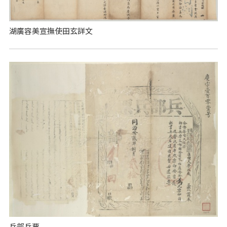
湖廣容美宣撫使田玄詳文
兵部兵票