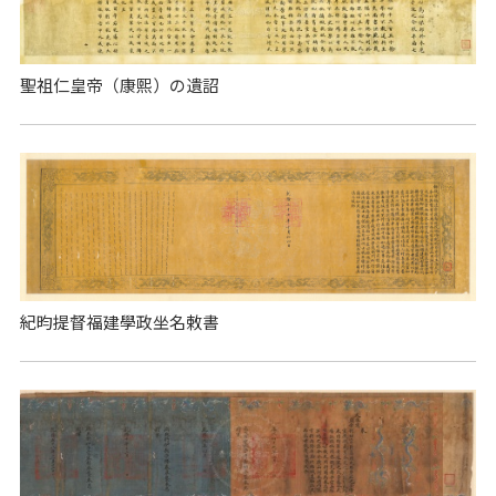
聖祖仁皇帝（康熙）の遺詔
紀昀提督福建學政坐名敕書