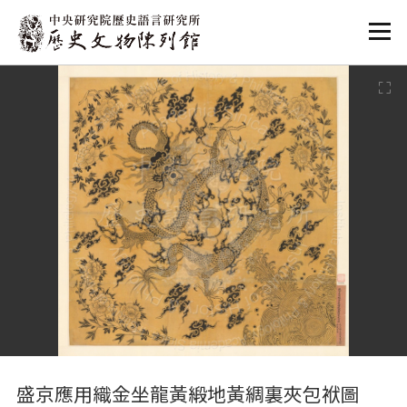
:::
:::
盛京應用織金坐龍黃緞地黃綢裏夾包袱圖