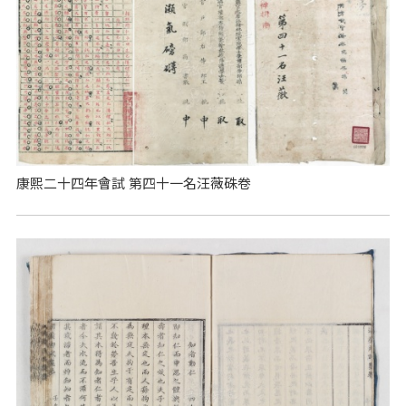
康熙二十四年會試 第四十一名汪薇硃卷