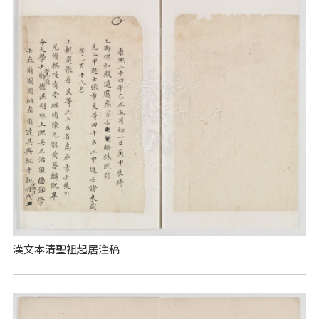
漢文本清聖祖起居注稿