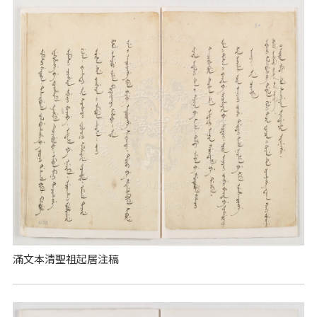
滿文本清聖祖起居注稿