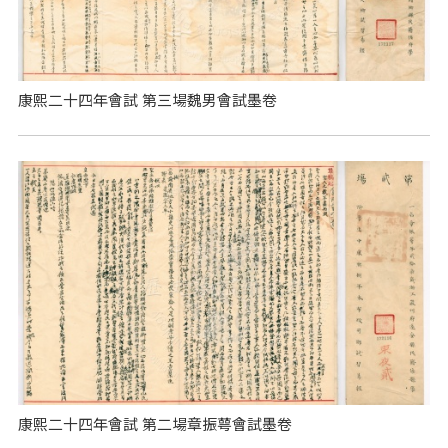
康熙二十四年會試 第三場魏男會試墨卷
康熙二十四年會試 第二場章振萼會試墨卷