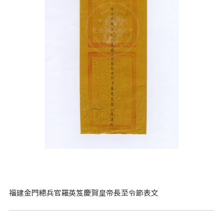
福建金門總兵官羅英笈慶賀皇帝長至令節表文