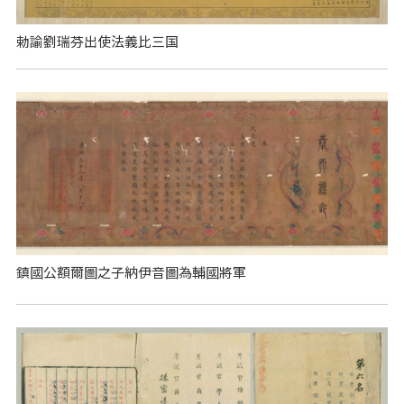
勅諭劉瑞芬出使法義比三国
鎮國公額爾圖之子納伊音圖為輔國將軍