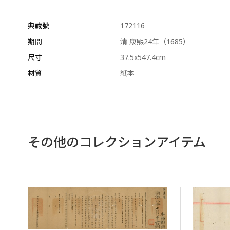
典藏號
172116
期間
清 康熙24年（1685）
尺寸
37.5x547.4cm
材質
紙本
その他のコレクションアイテム