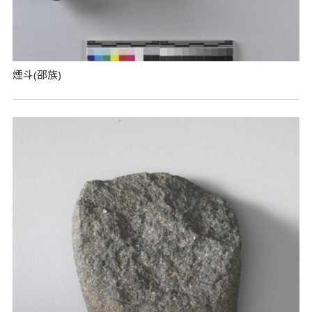
煙斗(邵族)