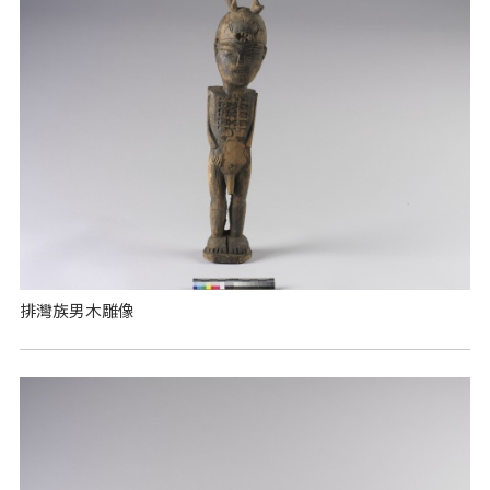
排灣族男木雕像