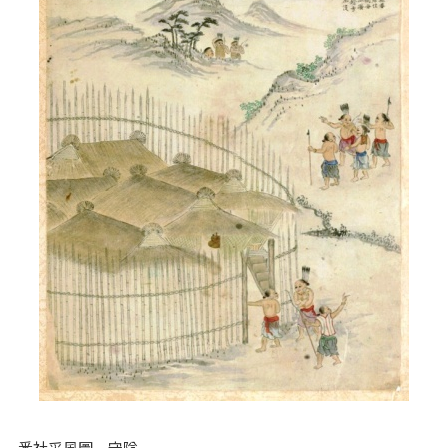
番社采風圖─守隘