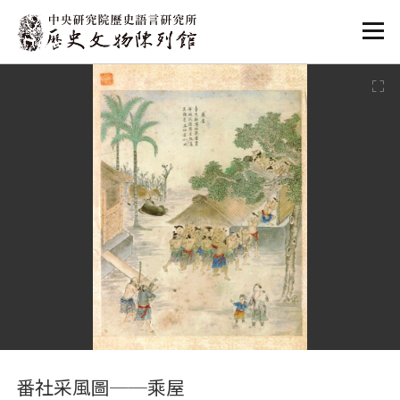
:::
:::
番社采風圖──乘屋