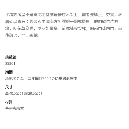
平埔族房屋不是奠高地基就是搭在木架上。前者先填土，夯實，表
層砌以青石；後者即中國南方所謂的干闌式房屋。他們編竹片做
墻，結茅草為頂，屋狀如覆舟。前廊舖設架梯，開兩門或四門，前
後疏通，門上彩繪。
典藏號
85361
期間
清乾隆九至十二年間(1744-1747)墨書彩繪本
尺寸
高40.5公分 廣29.5公分
材質
墨書彩繪本