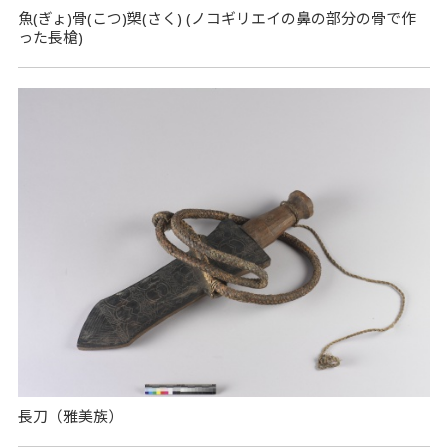
魚(ぎょ)骨(こつ)槊(さく) (ノコギリエイの鼻の部分の骨で作
った長槍)
長刀（雅美族）