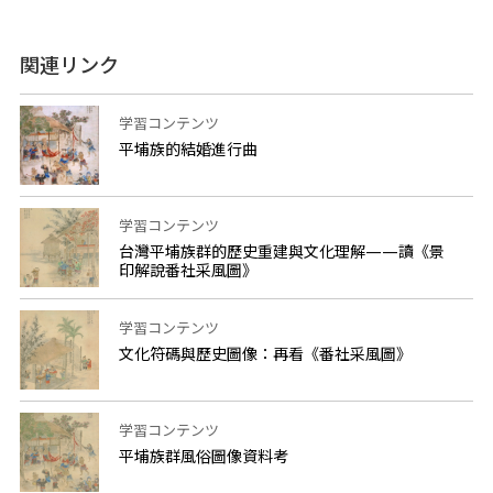
関連リンク
学習コンテンツ
平埔族的結婚進行曲
学習コンテンツ
台灣平埔族群的歷史重建與文化理解——讀《景
印解說番社采風圖》
学習コンテンツ
文化符碼與歷史圖像：再看《番社采風圖》
学習コンテンツ
平埔族群風俗圖像資料考