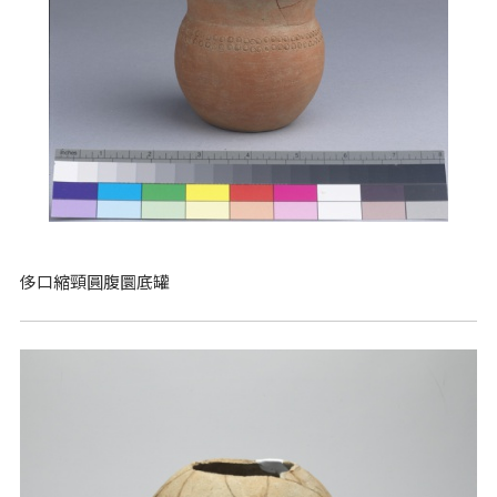
侈口縮頸圓腹圜底罐