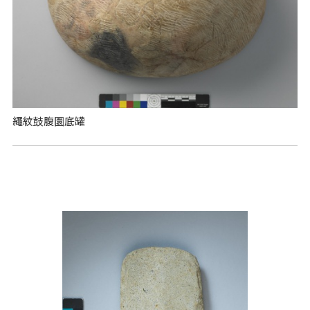
繩紋鼓腹圜底罐