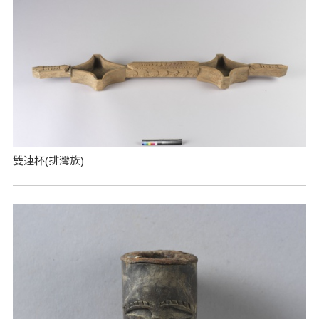
雙連杯(排灣族)