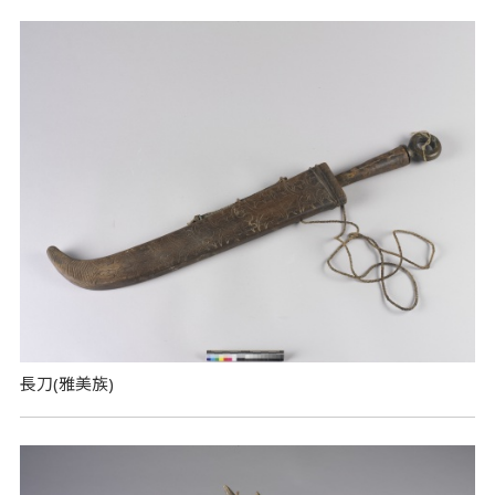
長刀(雅美族)