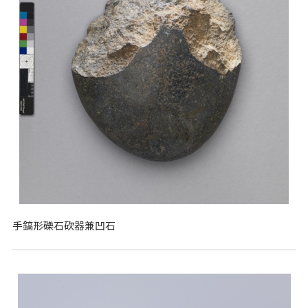
手鎬形礫石砍器兼凹石