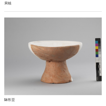
貝核
缽形豆