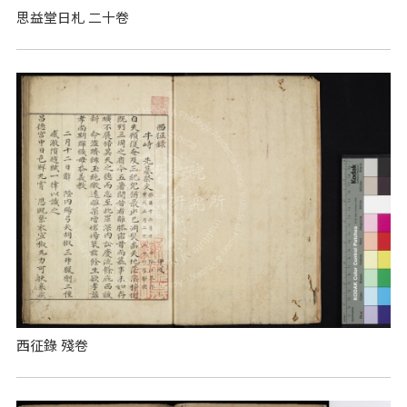
思益堂日札 二十卷
西征錄 殘卷