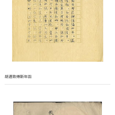
胡適致傅斯年函