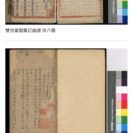
雙忽雷閣彙訂曲譜 存八種