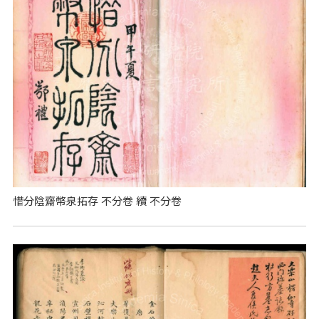
惜分陰齋幣泉拓存 不分卷 續 不分卷