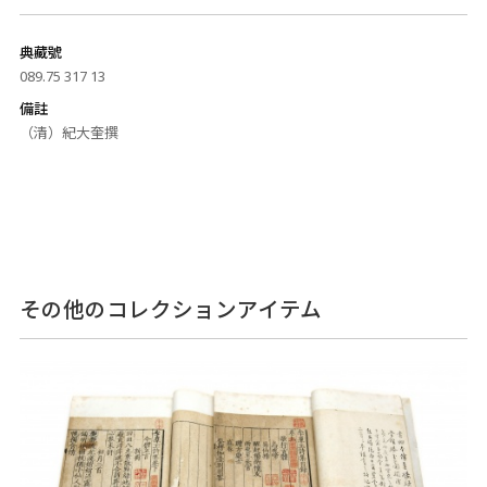
典藏號
089.75 317 13
備註
（清）紀大奎撰
その他のコレクションアイテム