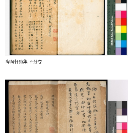
陶陶軒詩集 不分卷