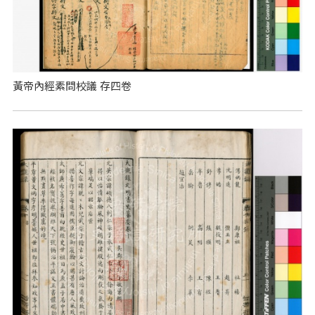
黃帝內經素問校議 存四卷