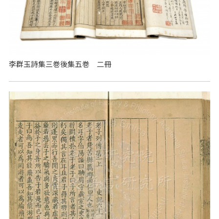
李群玉詩集三巻後集五巻 二冊