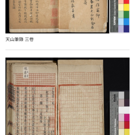
天山筆錄 三卷