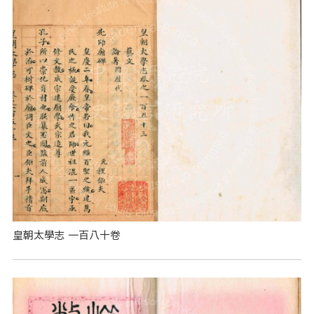
皇朝太學志 一百八十卷