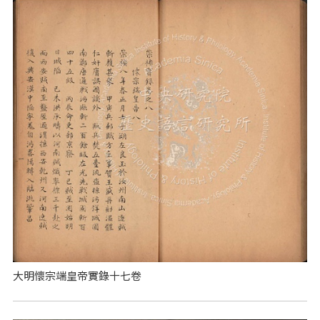
大明懷宗端皇帝實錄十七卷