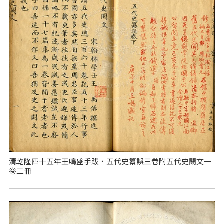
清乾隆四十五年王鳴盛手跋‧五代史纂誤三卷附五代史闕文一
卷二冊