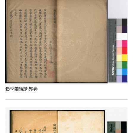
種李園詩話 殘卷