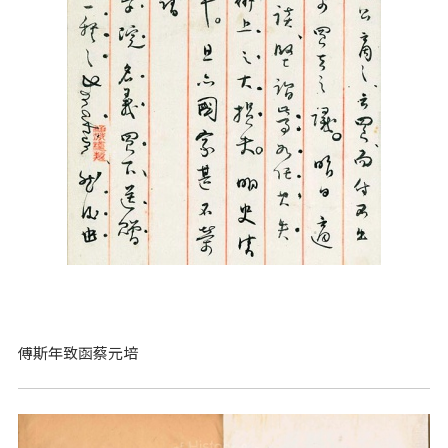
傅斯年致函蔡元培