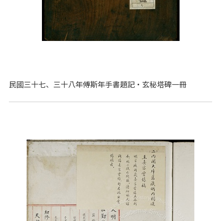
民國三十七、三十八年傅斯年手書題記‧玄秘塔碑一冊