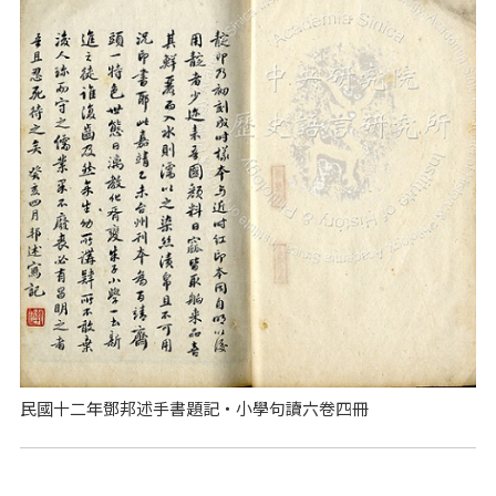
民國十二年鄧邦述手書題記‧小學句讀六卷四冊