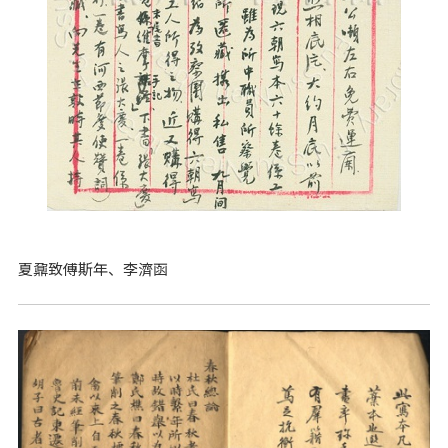
夏鼐致傅斯年、李濟函