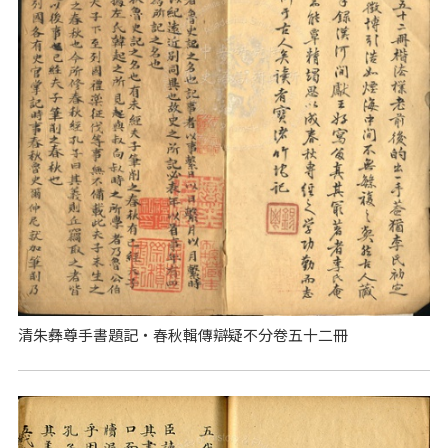
清朱彝尊手書題記‧春秋輯傳辯疑不分卷五十二冊