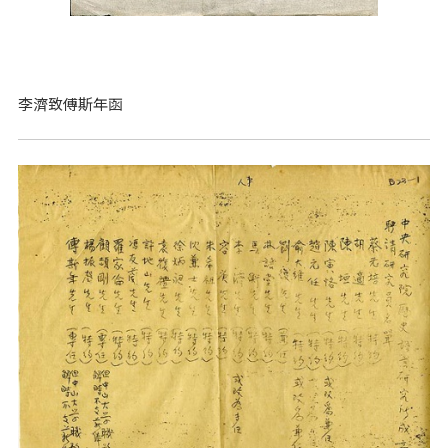
李濟致傅斯年函