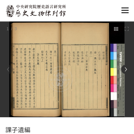
:::
1
/ 3
:::
課子遺編