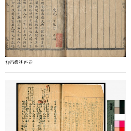
柳西叢談 四卷