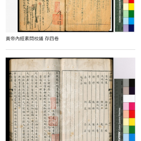
黃帝內經素問校議 存四卷