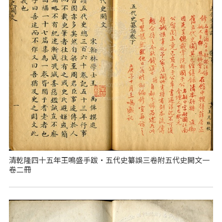
清乾隆四十五年王鳴盛手跋‧五代史纂誤三卷附五代史闕文一
卷二冊