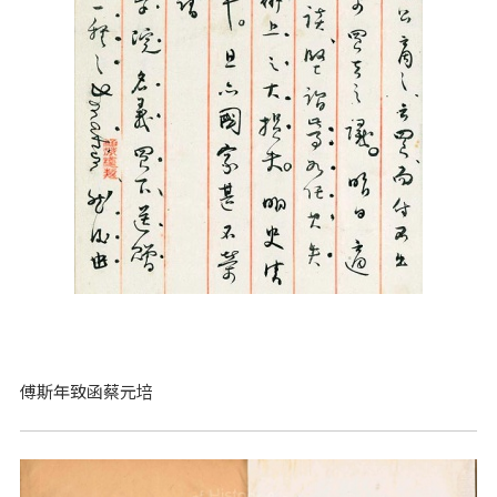
傅斯年致函蔡元培