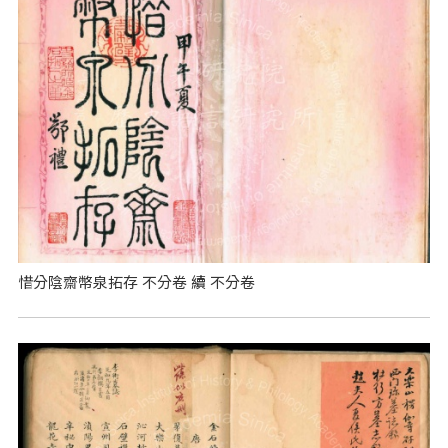
惜分陰齋幣泉拓存 不分卷 續 不分卷