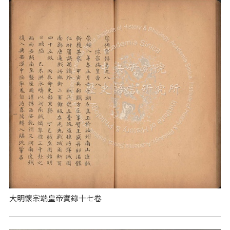
大明懷宗端皇帝實錄十七卷