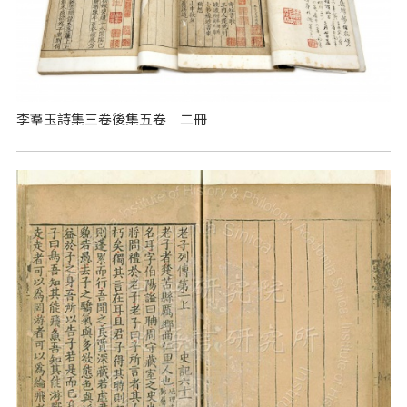
李羣玉詩集三卷後集五卷 二冊