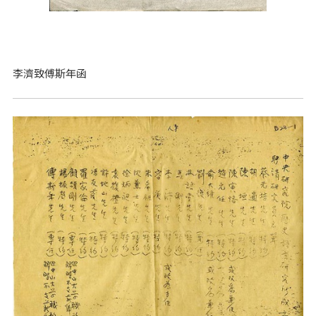
李濟致傅斯年函