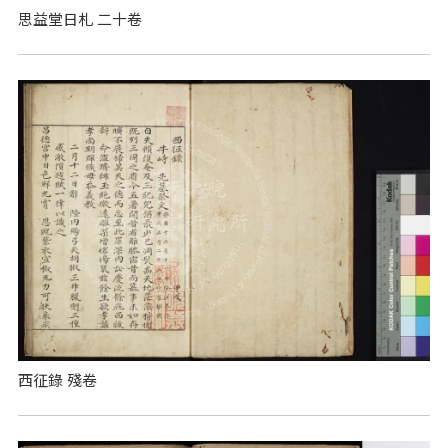
思益堂日札 二十卷
西征錄 殘卷