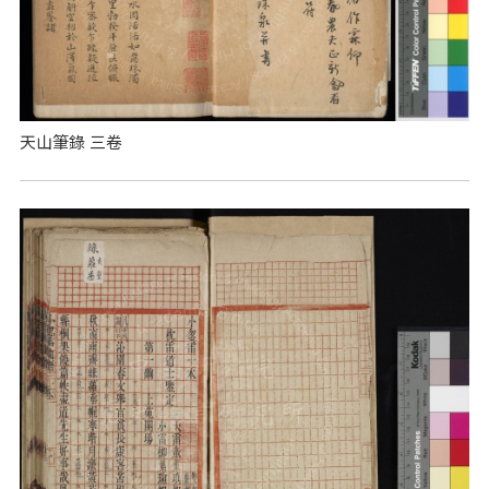
天山筆錄 三卷