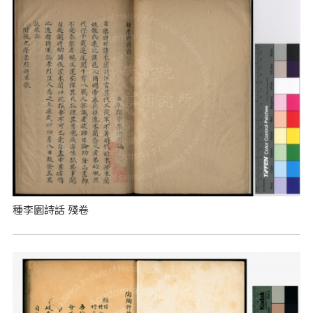
種李園詩話 殘卷