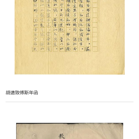
胡適致傅斯年函