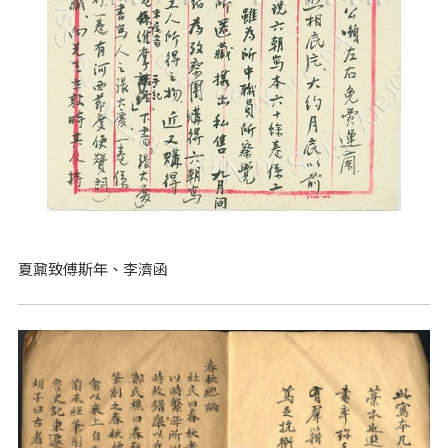
夏鼐致傅斯年、李濟函