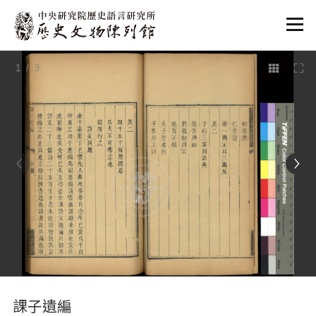
:::
1
/ 3
:::
課子遺編