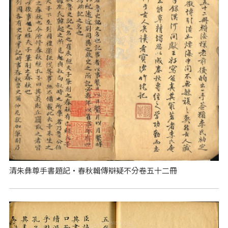
清朱彝尊手書題記‧春秋輯傳辯疑不分卷五十二冊