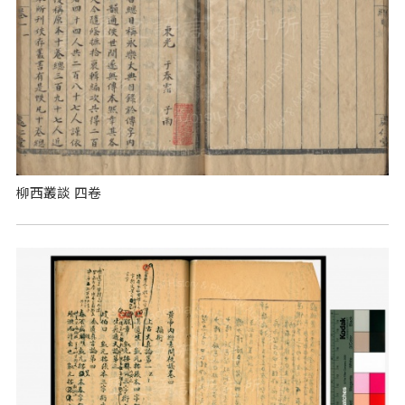
柳西叢談 四卷