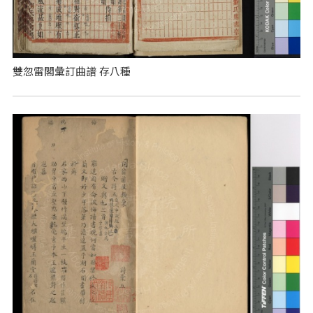
雙忽雷閣彙訂曲譜 存八種