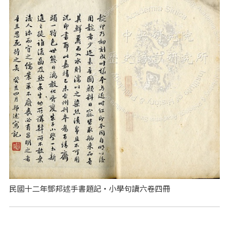
民國十二年鄧邦述手書題記‧小學句讀六卷四冊