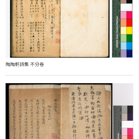
陶陶軒詩集 不分卷