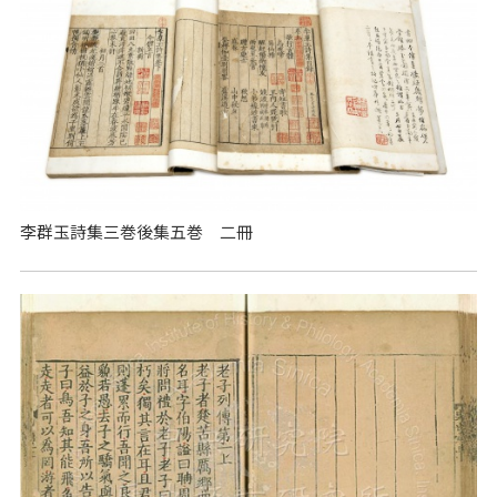
李群玉詩集三巻後集五巻 二冊