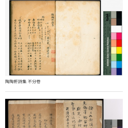
陶陶軒詩集 不分卷