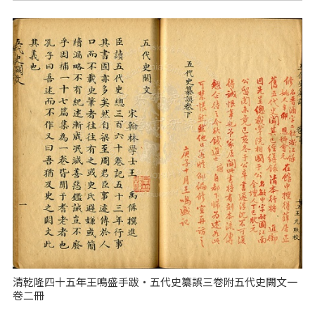
清乾隆四十五年王鳴盛手跋‧五代史纂誤三卷附五代史闕文一
卷二冊