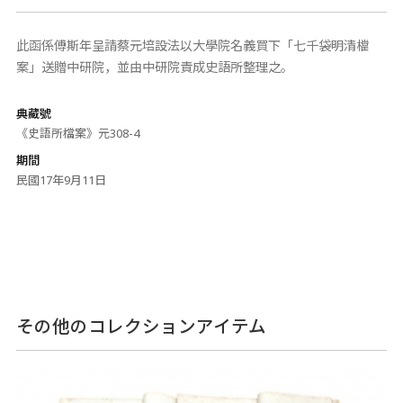
此函係傅斯年呈請蔡元培設法以大學院名義買下「七千袋明清檔
案」送贈中研院，並由中研院責成史語所整理之。
典藏號
《史語所檔案》元308-4
期間
民國17年9月11日
その他のコレクションアイテム