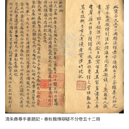
清朱彝尊手書題記‧春秋輯傳辯疑不分卷五十二冊