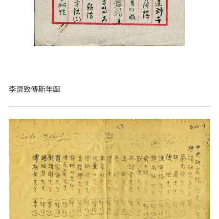
李濟致傅斯年函