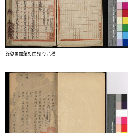
雙忽雷閣彙訂曲譜 存八種