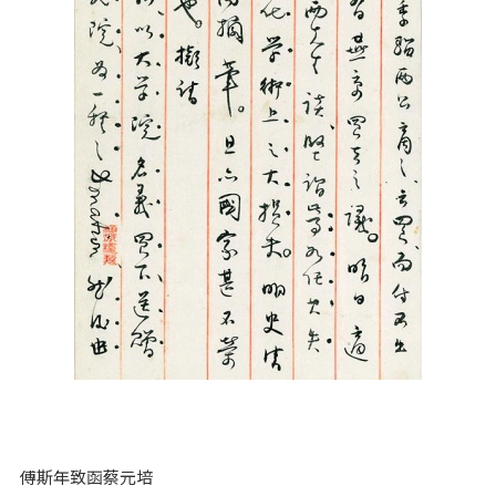
傅斯年致函蔡元培