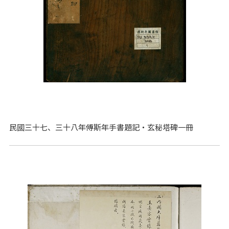
民國三十七、三十八年傅斯年手書題記‧玄秘塔碑一冊