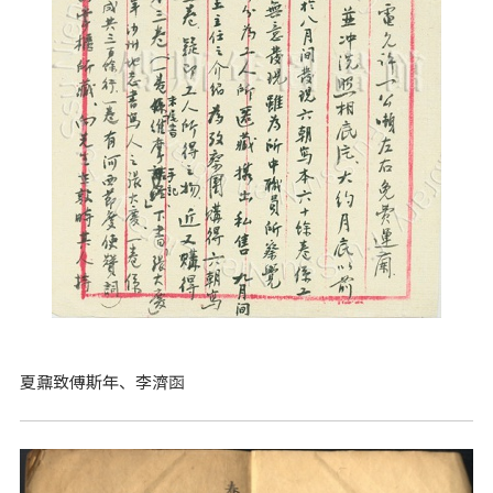
夏鼐致傅斯年、李濟函