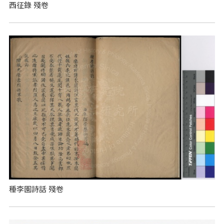
西征錄 殘卷
種李園詩話 殘卷