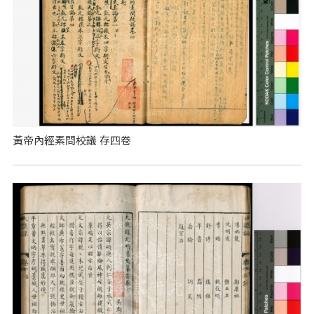
黃帝內經素問校議 存四卷