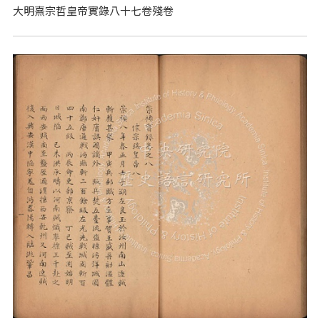
大明熹宗哲皇帝實錄八十七卷殘卷