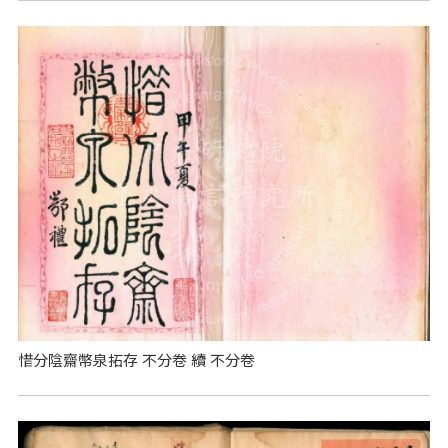
惜分陰齋幣泉拓存 不分卷 續 不分卷