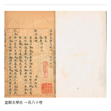
皇朝太學志 一百八十卷