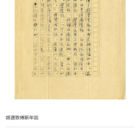
胡適致傅斯年函