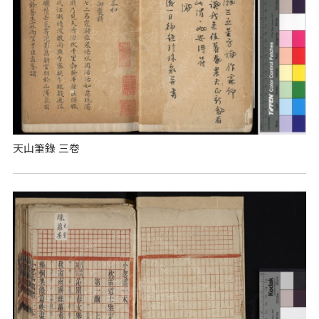
天山筆錄 三卷