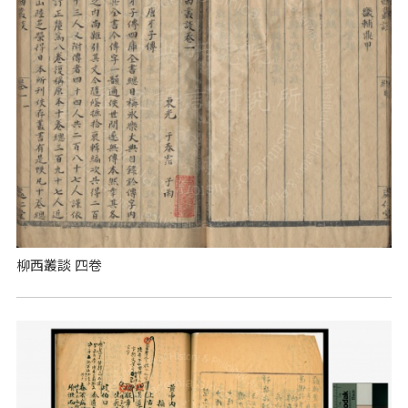
柳西叢談 四卷