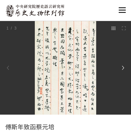
:::
1
/ 3
:::
傅斯年致函蔡元培