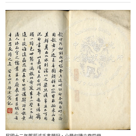
民國十二年鄧邦述手書題記‧小學句讀六卷四冊