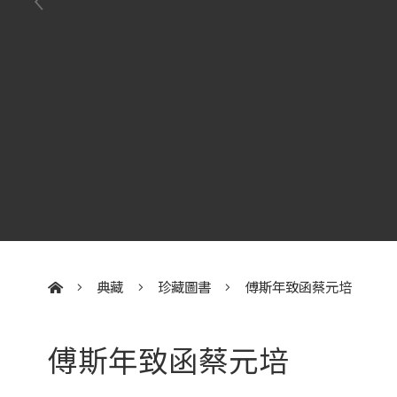
典藏
珍藏圖書
傅斯年致函蔡元培
:::
傅斯年致函蔡元培