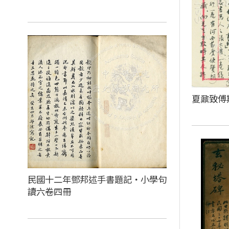
夏鼐致傅
民國十二年鄧邦述手書題記‧小學句
讀六卷四冊