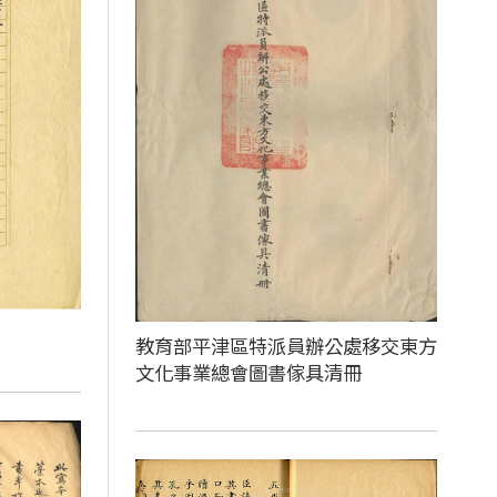
教育部平津區特派員辦公處移交東方
文化事業總會圖書傢具清冊