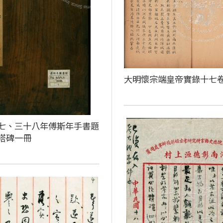
大明懷宗端皇帝實錄十七
七、三十八年傅斯年手書題
塔碑一冊