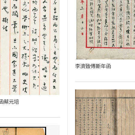
李濟致傅斯年函
函蔡元培