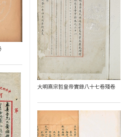
卷
大明熹宗哲皇帝實錄八十七卷殘卷