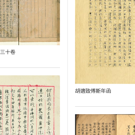
百三十卷
胡適致傅斯年函