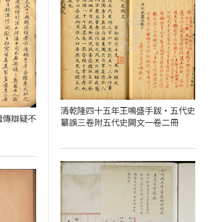
清乾隆四十五年王鳴盛手跋‧五代史
輯傳辯疑不
纂誤三卷附五代史闕文一卷二冊