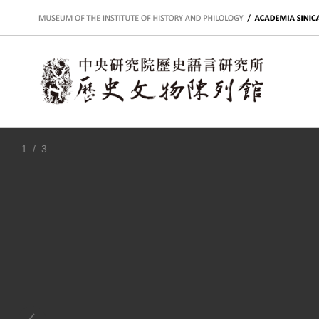
:::
1
/ 3