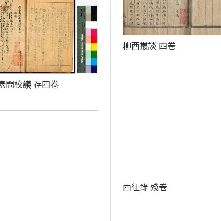
柳西叢談 四卷
素問校議 存四卷
西征錄 殘卷