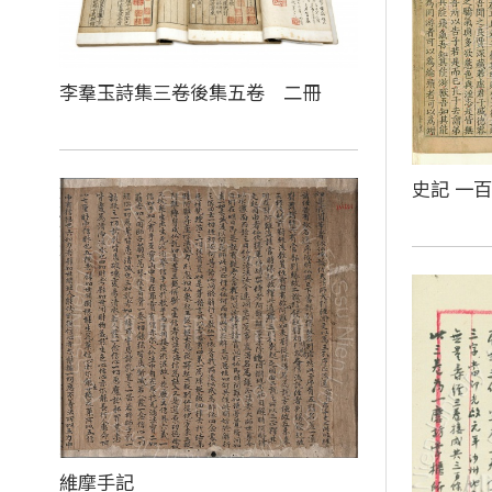
李羣玉詩集三卷後集五卷 二冊
史記 一
維摩手記