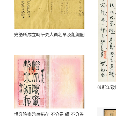
史語所成立時研究人員名單及組織圖
傅斯年致
惜分陰齋幣泉拓存 不分卷 續 不分卷