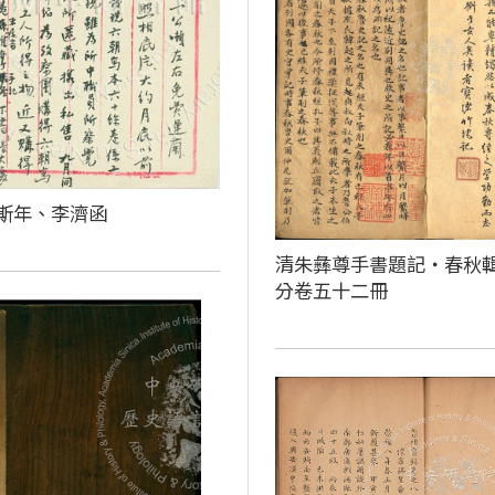
斯年、李濟函
清朱彝尊手書題記‧春秋
分卷五十二冊