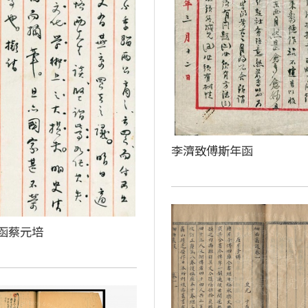
李濟致傅斯年函
函蔡元培