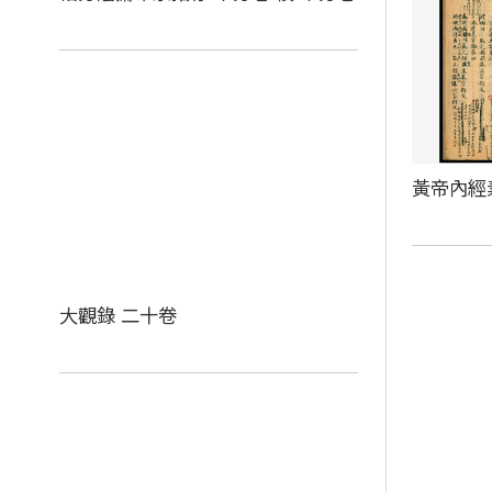
黃帝內經
大觀錄 二十卷