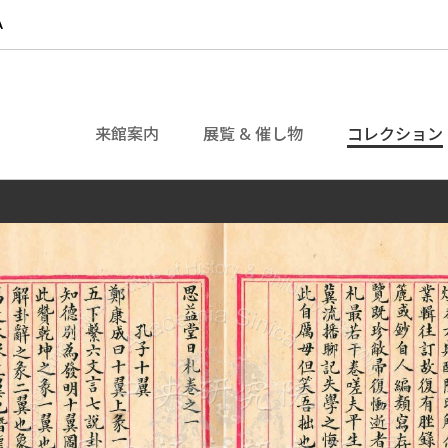
来館案内
展覧 & 催し物
コレクション