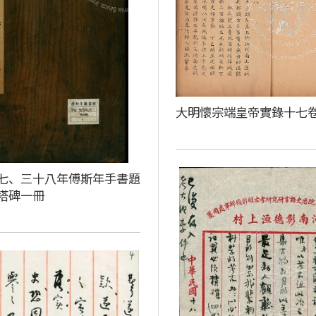
大明懷宗端皇帝實錄十七
七、三十八年傅斯年手書題
塔碑一冊