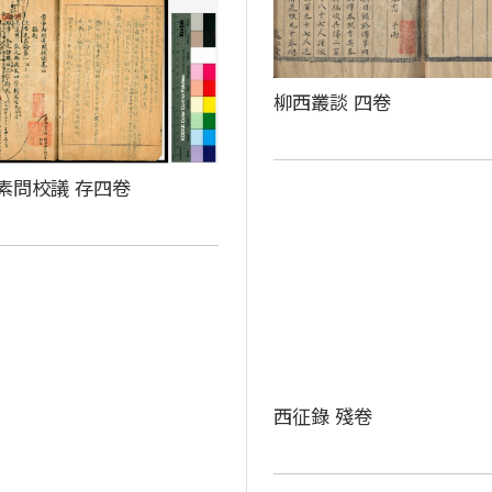
柳西叢談 四卷
素問校議 存四卷
西征錄 殘卷