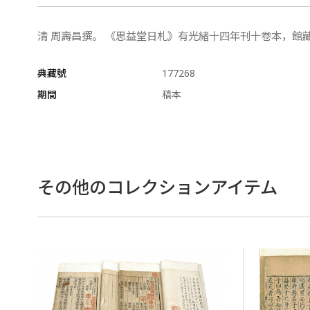
清 周壽昌撰。 《思益堂日札》有光緒十四年刊十卷本，館
典藏號
177268
期間
稿本
その他のコレクションアイテム