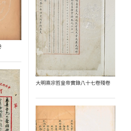
卷
大明熹宗哲皇帝實錄八十七卷殘卷