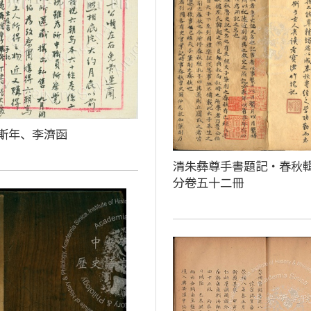
斯年、李濟函
清朱彝尊手書題記‧春秋
分卷五十二冊