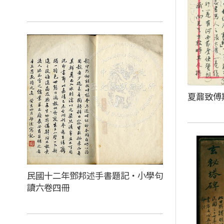
夏鼐致傅
民國十二年鄧邦述手書題記‧小學句
讀六卷四冊