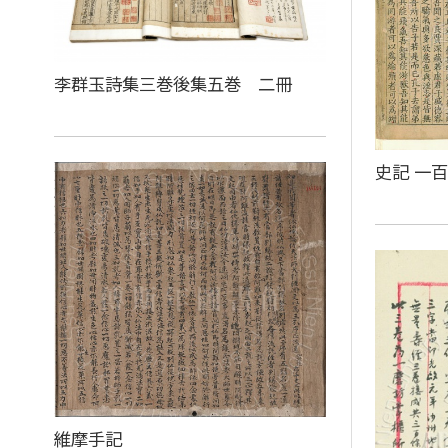
李群玉詩集三巻後集五巻 二冊
史記 一
維摩手記