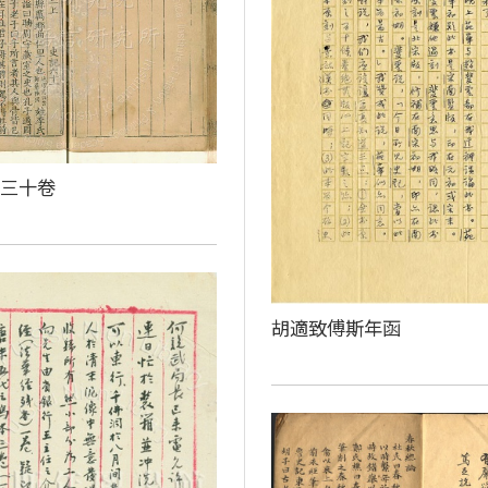
百三十卷
胡適致傅斯年函