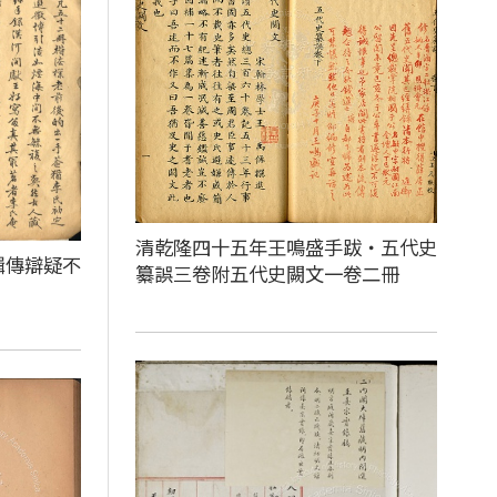
清乾隆四十五年王鳴盛手跋‧五代史
輯傳辯疑不
纂誤三卷附五代史闕文一卷二冊