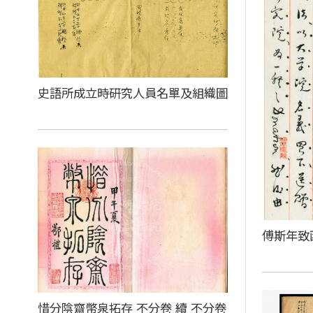
史語所成立時研究人員名單及組織圖
傅斯年致
惜分陰齋幣泉拓存 不分卷 續 不分卷