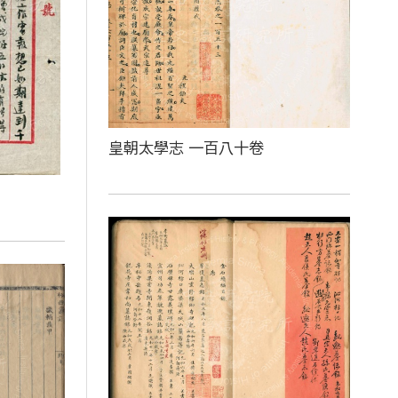
皇朝太學志 一百八十卷