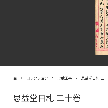
コレクション
珍蔵図書
思益堂日札 二十
:::
思益堂日札 二十卷