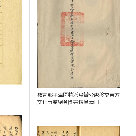
教育部平津區特派員辦公處移交東方
文化事業總會圖書傢具清冊