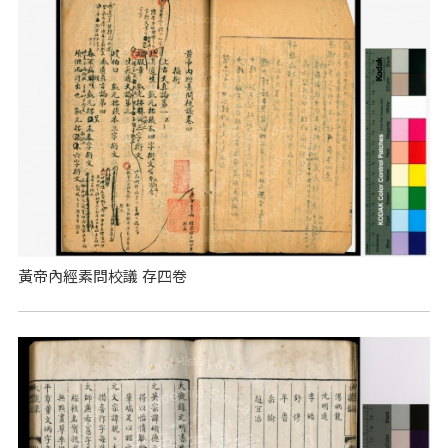
黃帝內經素問校議 存四卷