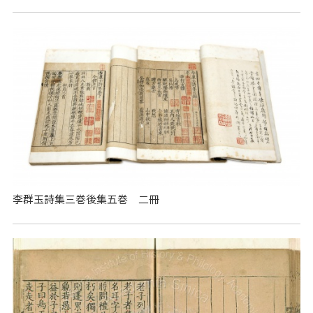
李群玉詩集三巻後集五巻 二冊