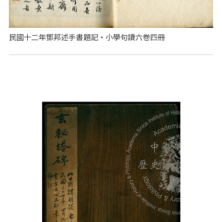
民國十二年鄧邦述手書題記‧小學句讀六卷四冊