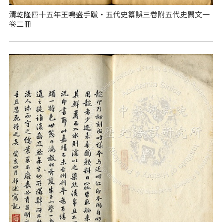
清乾隆四十五年王鳴盛手跋‧五代史纂誤三卷附五代史闕文一
卷二冊