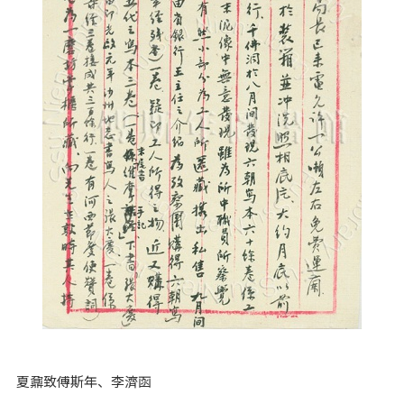
夏鼐致傅斯年、李濟函