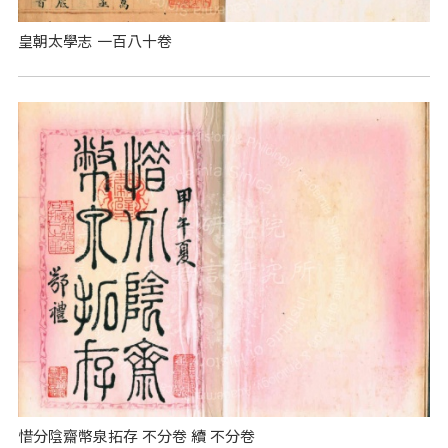
皇朝太學志 一百八十卷
惜分陰齋幣泉拓存 不分卷 續 不分卷