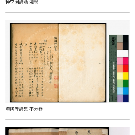
種李園詩話 殘卷
陶陶軒詩集 不分卷