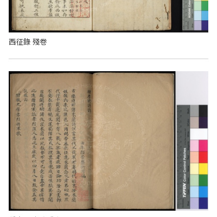
西征錄 殘卷