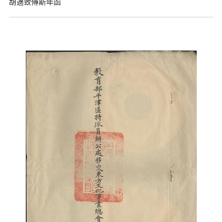
胡適致傅斯年函