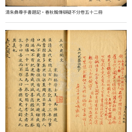
清朱彝尊手書題記‧春秋輯傳辯疑不分卷五十二冊