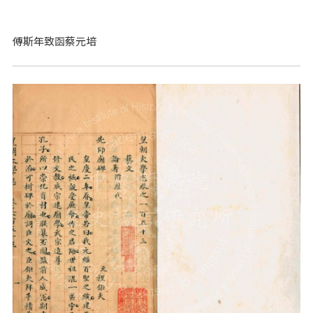
傅斯年致函蔡元培