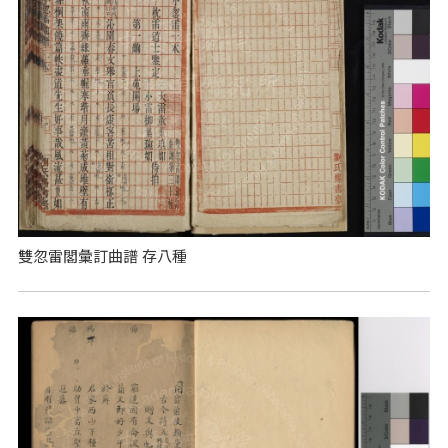
雙忽雷閣彙訂曲譜 存八種