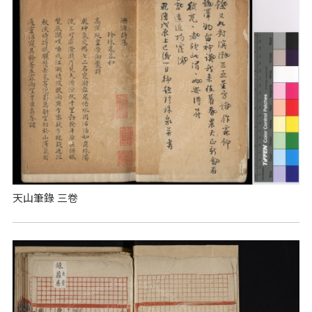
天山筆錄 三卷