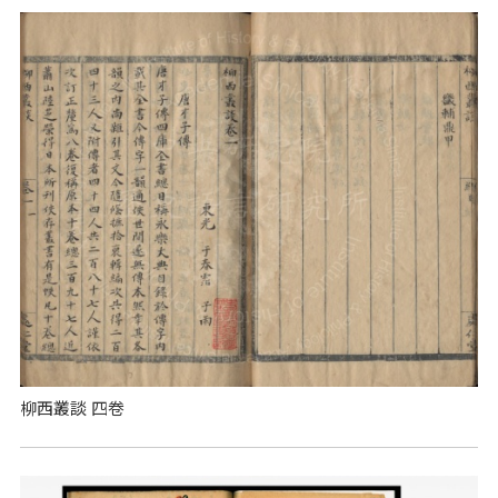
柳西叢談 四卷