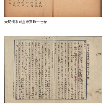
大明懷宗端皇帝實錄十七卷