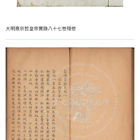
大明熹宗哲皇帝實錄八十七卷殘卷