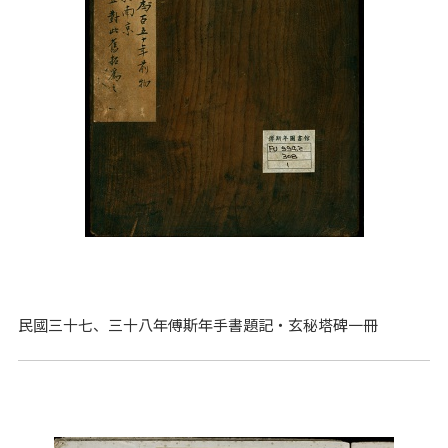
民國三十七、三十八年傅斯年手書題記‧玄秘塔碑一冊