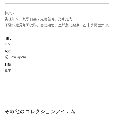
釋文：
告往知來，其學日益；先疇舊德，乃家之光。
于騮公處見兼師此聯，書之如是，呈靜農兄賜存。乙未季夏 董作賓
期間
1955
尺寸
縦36cm 横6cm
材質
紙本
その他のコレクションアイテム