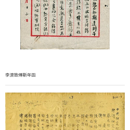
李濟致傅斯年函