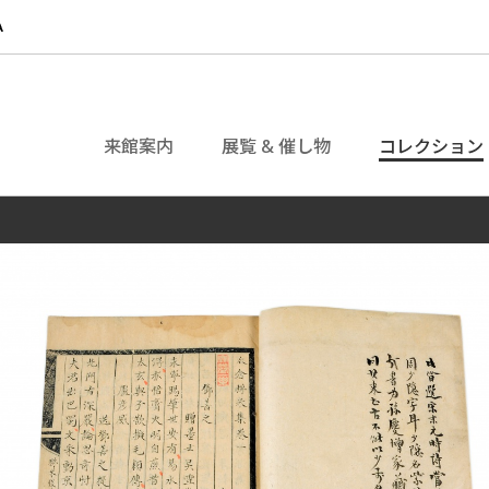
来館案内
展覧 & 催し物
コレクション