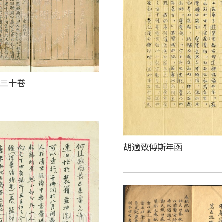
百三十卷
胡適致傅斯年函