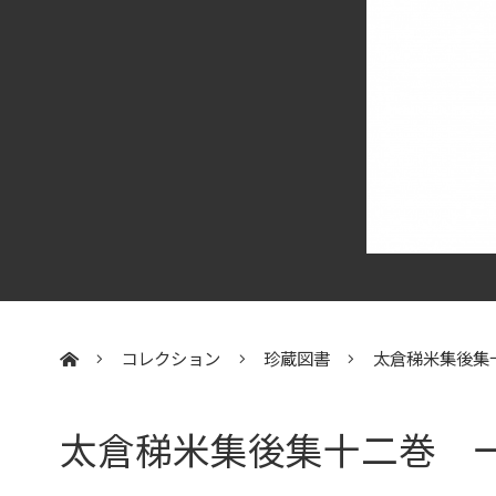
コレクション
珍蔵図書
太倉稊米集後集
:::
太倉稊米集後集十二巻 