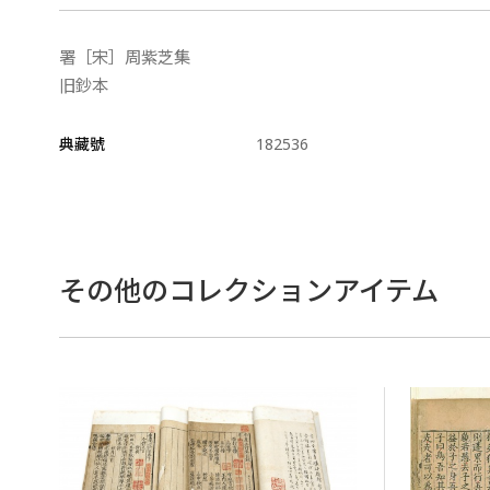
署［宋］周紫芝集
旧鈔本
典藏號
182536
その他のコレクションアイテム