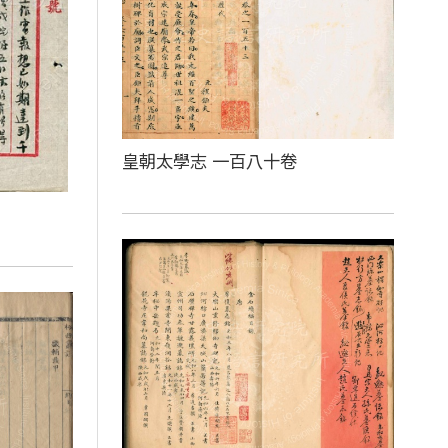
皇朝太學志 一百八十卷