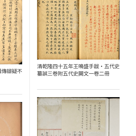
清乾隆四十五年王鳴盛手跋‧五代史
輯傳辯疑不
纂誤三卷附五代史闕文一卷二冊