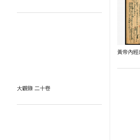
黃帝內經
大觀錄 二十卷