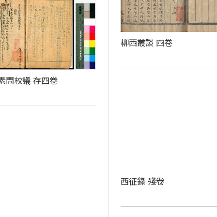
柳西叢談 四卷
素問校議 存四卷
西征錄 殘卷