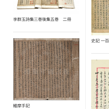
李群玉詩集三巻後集五巻 二冊
史記 一
維摩手記