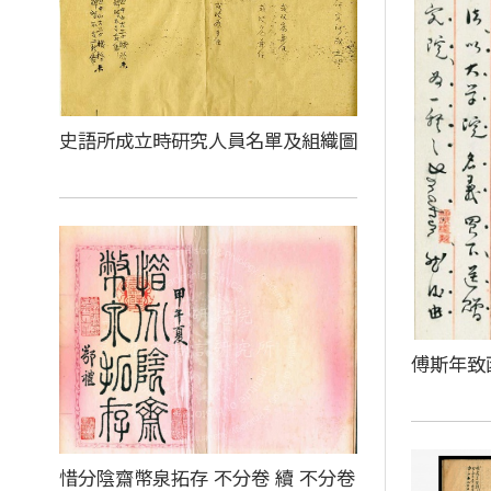
史語所成立時研究人員名單及組織圖
傅斯年致
惜分陰齋幣泉拓存 不分卷 續 不分卷