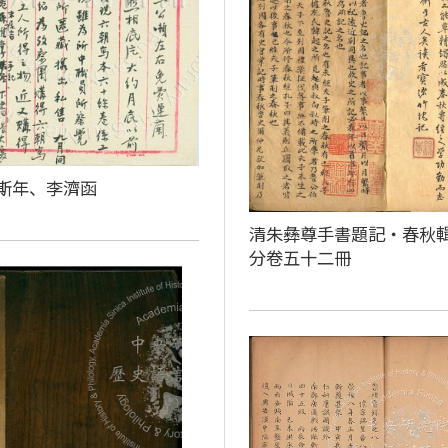
斯年、李濟函
清朱彝尊手書題記‧春秋
分卷五十二冊