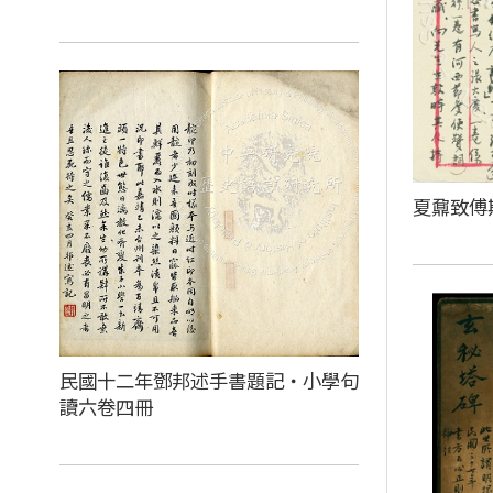
夏鼐致傅
民國十二年鄧邦述手書題記‧小學句
讀六卷四冊