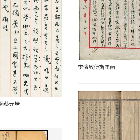
李濟致傅斯年函
函蔡元培