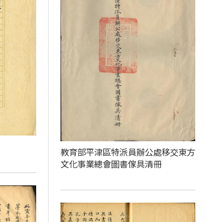
教育部平津區特派員辦公處移交東方
文化事業總會圖書傢具清冊