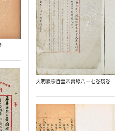
卷
大明熹宗哲皇帝實錄八十七卷殘卷