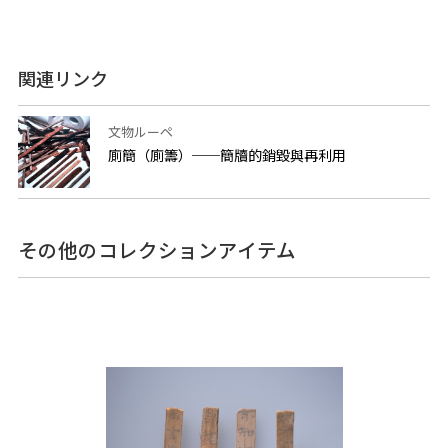
関連リンク
文物ルーペ
廁簡（廁籌）──簡牘的銷毀與再利用
その他のコレクションアイテム