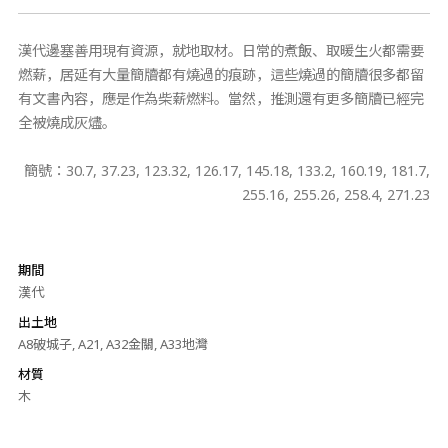
漢代邊塞善用現有資源，就地取材。日常的煮飯、取暖生火都需要
燃薪，居延有大量簡牘都有燒過的痕跡，這些燒過的簡牘很多都留
有文書內容，應是作為柴薪燃料。當然，推測還有更多簡牘已經完
全被燒成灰燼。
簡號：30.7, 37.23, 123.32, 126.17, 145.18, 133.2, 160.19, 181.7,
255.16, 255.26, 258.4, 271.23
期間
漢代
出土地
A8破城子, A21, A32金關, A33地灣
材質
木