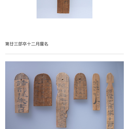
第廿三部卒十二月廩名