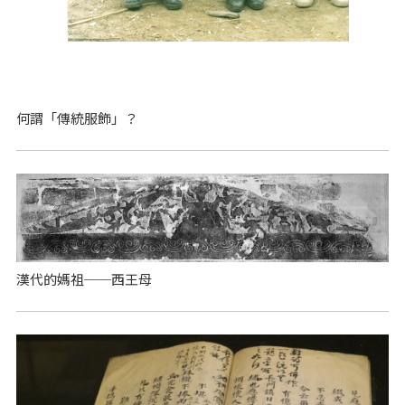
何謂「傳統服飾」？
漢代的媽祖──西王母