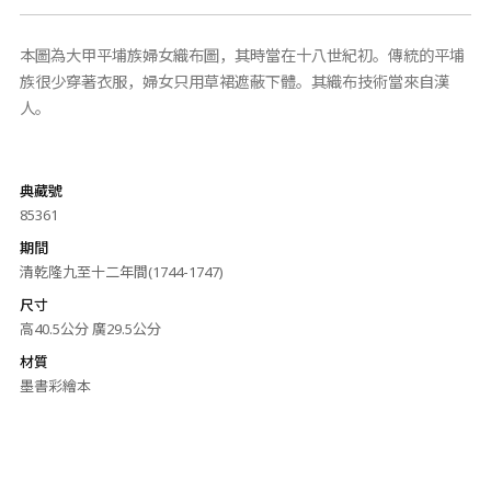
本圖為大甲平埔族婦女織布圖，其時當在十八世紀初。傳統的平埔
族很少穿著衣服，婦女只用草裙遮蔽下體。其織布技術當來自漢
人。
典藏號
85361
期間
清乾隆九至十二年間(1744-1747)
尺寸
高40.5公分 廣29.5公分
材質
墨書彩繪本