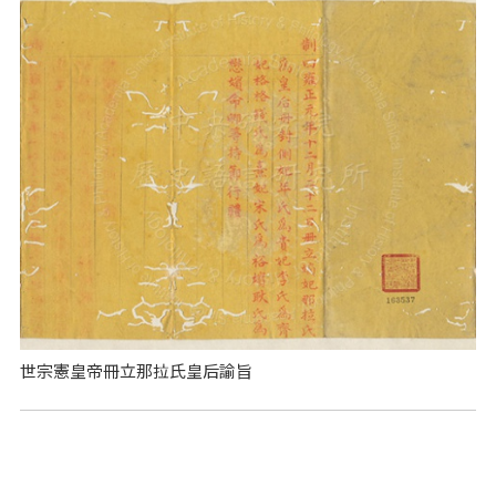
世宗憲皇帝冊立那拉氏皇后諭旨