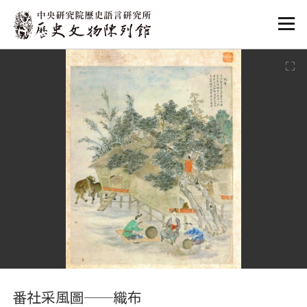
:::
:::
番社采風圖──織布