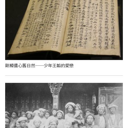
剛觸儂心舊日然──少年王韜的愛戀