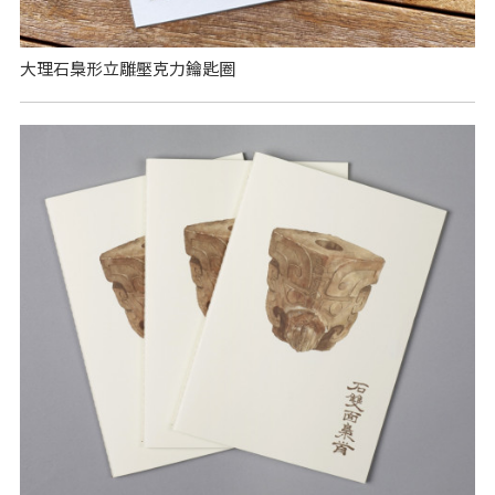
大理石梟形立雕壓克力鑰匙圈