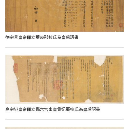
德宗景皇帝冊立葉赫那拉氏為皇后詔書
高宗純皇帝冊立攝六宮事皇貴妃那拉氏為皇后詔書