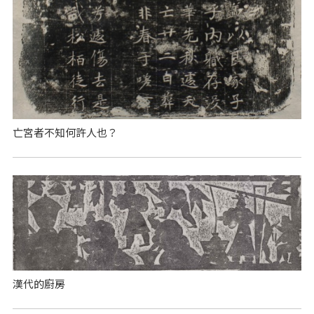
亡宮者不知何許人也？
漢代的廚房