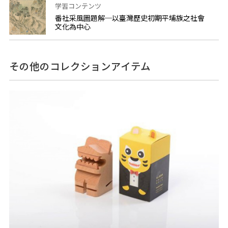
学習コンテンツ
番社采風圖題解─以臺灣歷史初期平埔族之社會
文化為中心
その他のコレクションアイテム