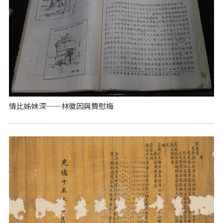
情比姊妹深──林徽因與費慰梅