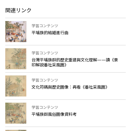
関連リンク
学習コンテンツ
平埔族的結婚進行曲
学習コンテンツ
台灣平埔族群的歷史重建與文化理解——讀《景
印解說番社采風圖》
学習コンテンツ
文化符碼與歷史圖像：再看《番社采風圖》
学習コンテンツ
平埔族群風俗圖像資料考