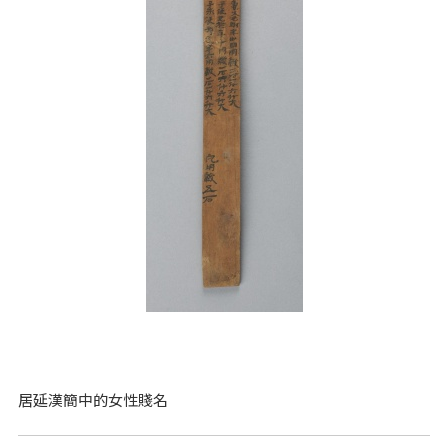
居延漢簡中的女性賤名