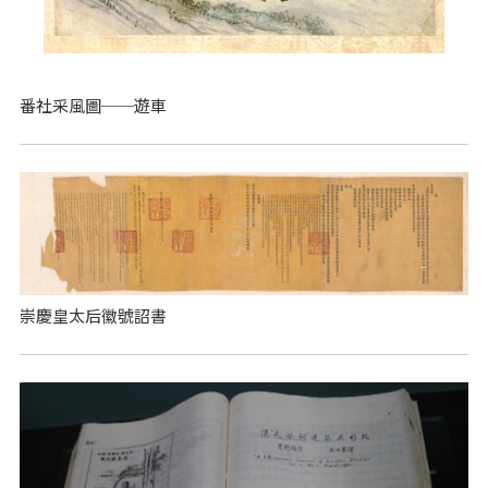
番社采風圖──遊車
崇慶皇太后徽號詔書