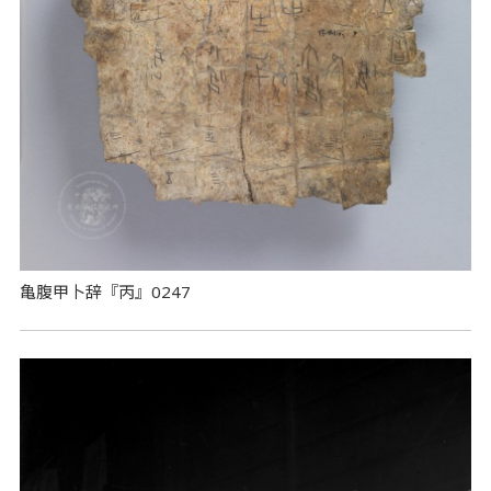
亀腹甲卜辞『丙』0247