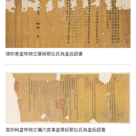
德宗景皇帝冊立葉赫那拉氏為皇后詔書
高宗純皇帝冊立攝六宮事皇貴妃那拉氏為皇后詔書