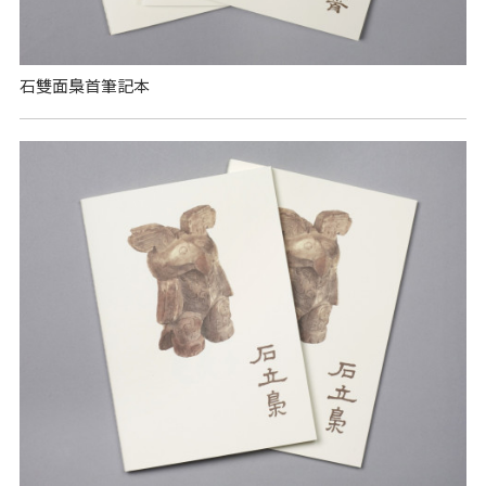
石雙面梟首筆記本