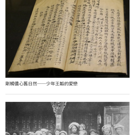
剛觸儂心舊日然──少年王韜的愛戀