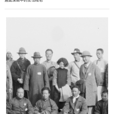
居延漢簡中的女性賤名