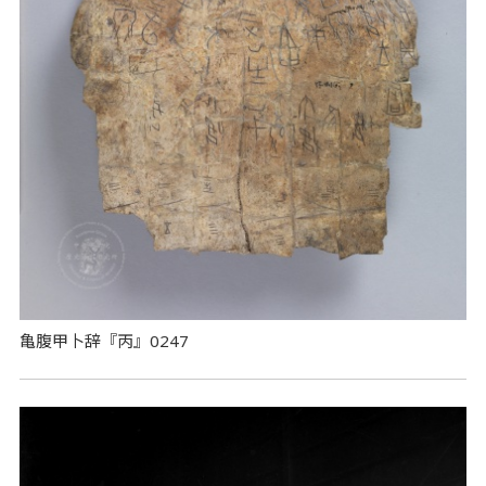
亀腹甲卜辞『丙』0247