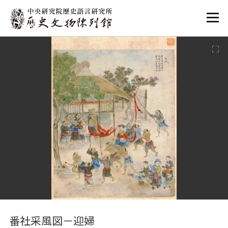
:::
:::
番社采風図－迎婦