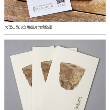
大理石梟形立雕壓克力鑰匙圈