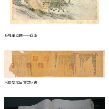
番社采風圖──遊車
崇慶皇太后徽號詔書