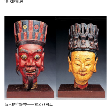
漢代的廚房
苗人的守護神──儺公與儺母