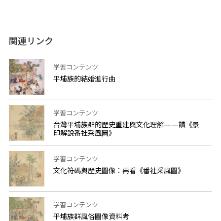
関連リンク
学習コンテンツ
平埔族的結婚進行曲
学習コンテンツ
台灣平埔族群的歷史重建與文化理解——讀《景
印解說番社采風圖》
学習コンテンツ
文化符碼與歷史圖像：再看《番社采風圖》
学習コンテンツ
平埔族群風俗圖像資料考