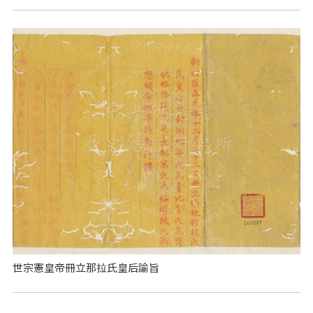
世宗憲皇帝冊立那拉氏皇后諭旨