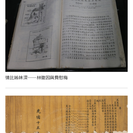
情比姊妹深──林徽因與費慰梅