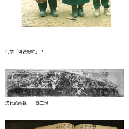
何謂「傳統服飾」？
漢代的媽祖──西王母