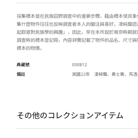
採集標本是在民族田野調查中的重要步驟，藉由標本使具象
集什麼物件往往也反映調查者本人的關注與喜好。凌純聲認
起群眾對民族學的興趣」，因此，早在本所設於南京時期就
調查時的標本登記冊，內容詳實記載了物件的品名、尺寸與
標本的物價。
典藏號
E00812
備註
民國22年 凌純聲、勇士衡、芮逸
その他のコレクションアイテム