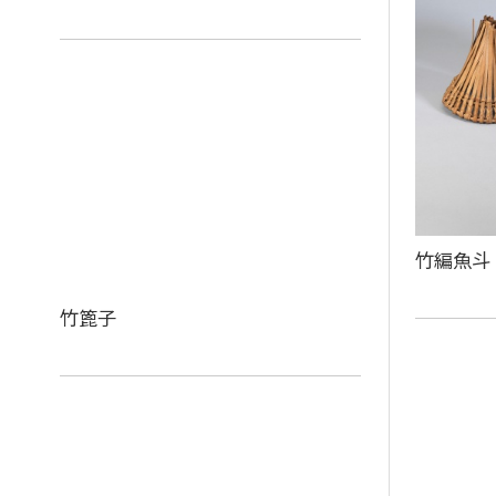
竹編魚斗
竹篦子