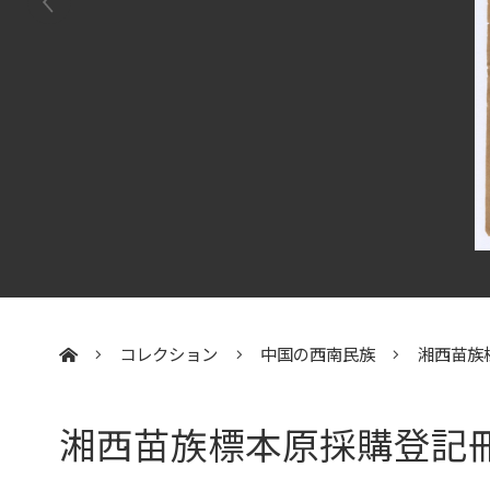
コレクション
中国の西南民族
湘西苗族
:::
湘西苗族標本原採購登