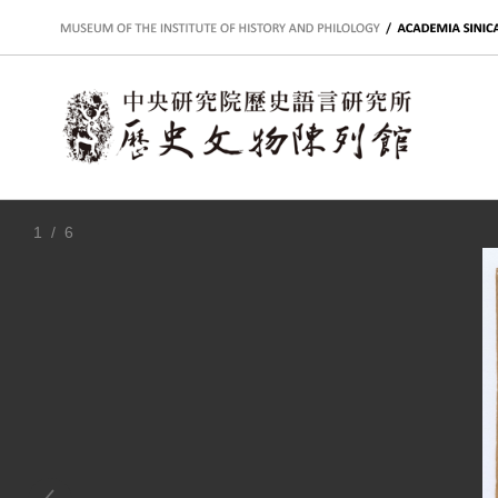
:::
1
/ 6