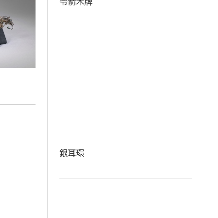
令箭木牌
銀耳環