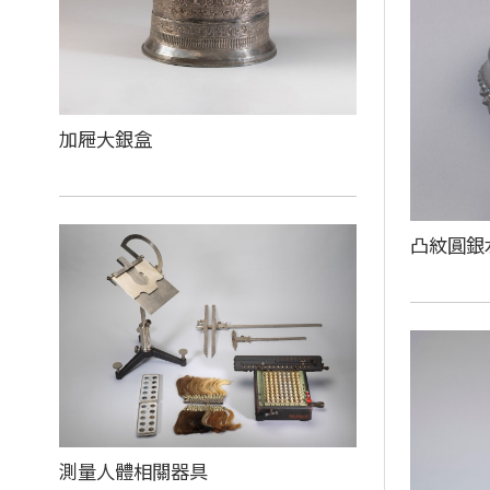
加屜大銀盒
凸紋圓銀
測量人體相關器具