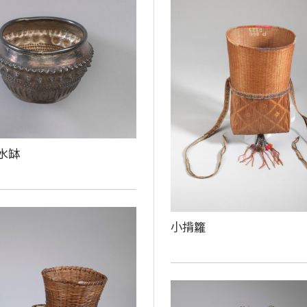
水缽
小揹籮