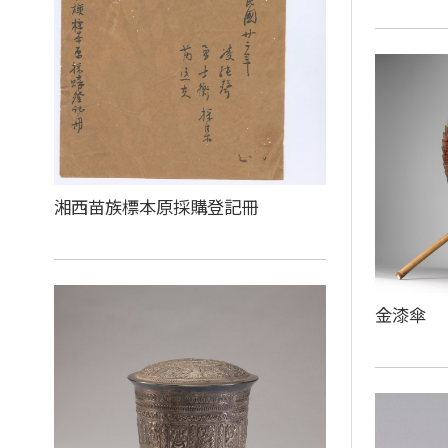
湘西苗族標本原採購登記冊
金漆傘