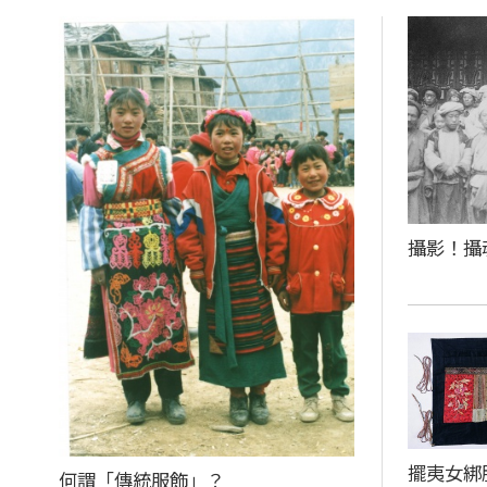
攝影！攝
擺夷女綁
何謂「傳統服飾」？