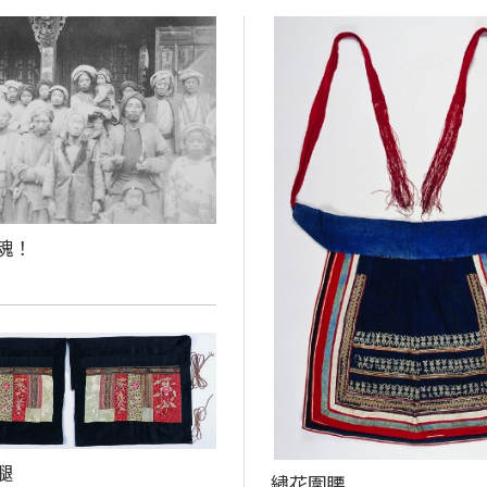
魂！
腿
繡花圍腰