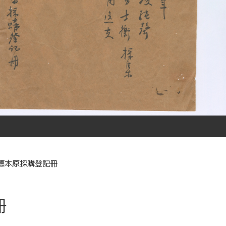
標本原採購登記冊
記冊