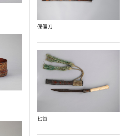
傈僳刀
匕首