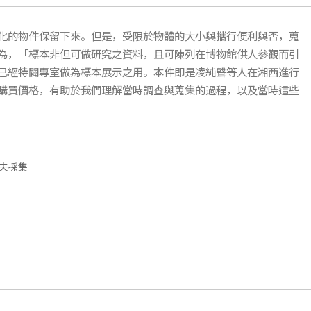
化的物件保留下來。但是，受限於物體的大小與攜行便利與否，蒐
為，「標本非但可做研究之資料，且可陳列在博物館供人參觀而引
已經特闢專室做為標本展示之用。本件即是凌純聲等人在湘西進行
購買價格，有助於我們理解當時調查與蒐集的過程，以及當時這些
夫採集