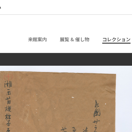
来館案内
展覧 & 催し物
コレクション