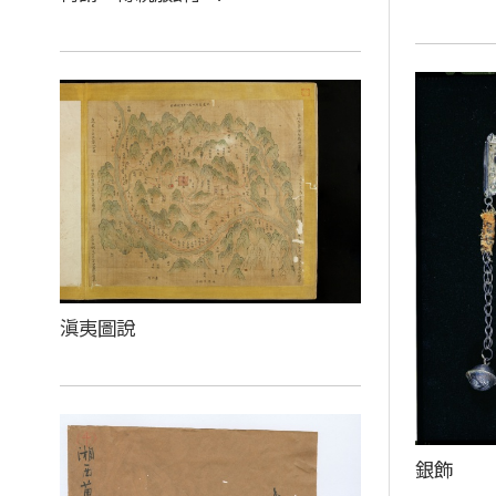
滇夷圖說
銀飾