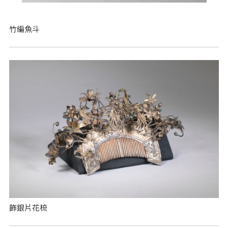
竹編魚斗
飾銀片花梳