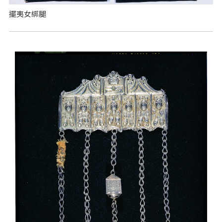
擺夷女綁腿