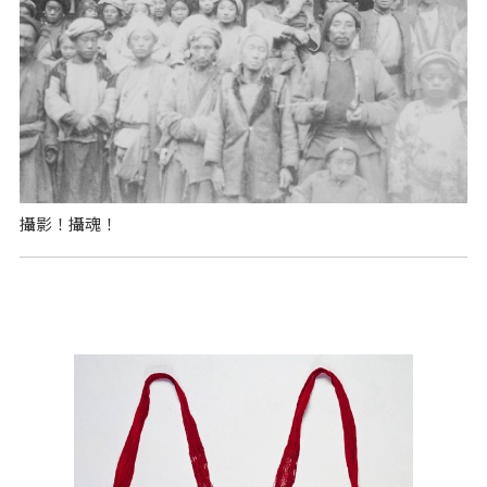
攝影！攝魂！