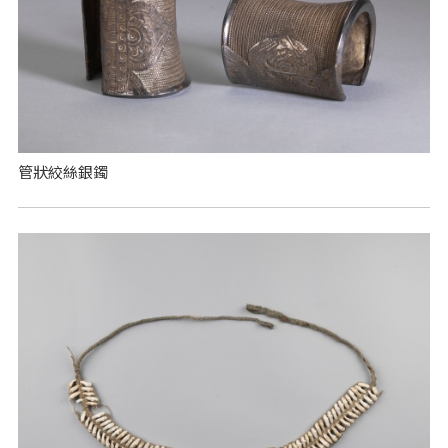
管狀絞絲銀鐲