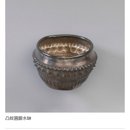
凸紋圓銀水缽