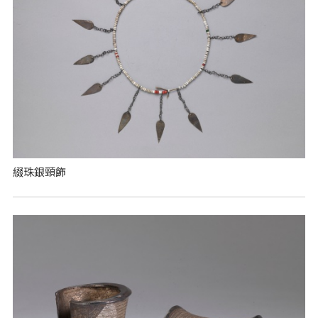
綴珠銀頸飾