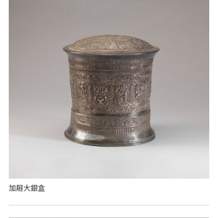
加屜大銀盒