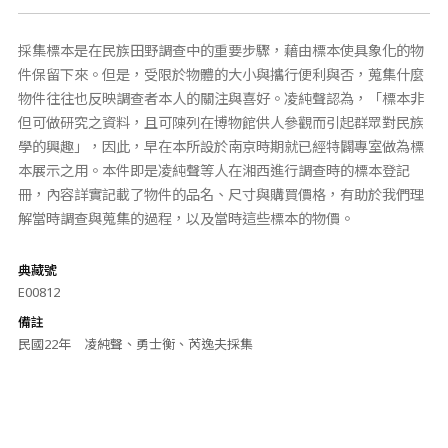
採集標本是在民族田野調查中的重要步驟，藉由標本使具象化的物
件保留下來。但是，受限於物體的大小與攜行便利與否，蒐集什麼
物件往往也反映調查者本人的關注與喜好。凌純聲認為，「標本非
但可做研究之資料，且可陳列在博物館供人參觀而引起群眾對民族
學的興趣」，因此，早在本所設於南京時期就已經特闢專室做為標
本展示之用。本件即是凌純聲等人在湘西進行調查時的標本登記
冊，內容詳實記載了物件的品名、尺寸與購買價格，有助於我們理
解當時調查與蒐集的過程，以及當時這些標本的物價。
典藏號
E00812
備註
民國22年 凌純聲、勇士衡、芮逸夫採集