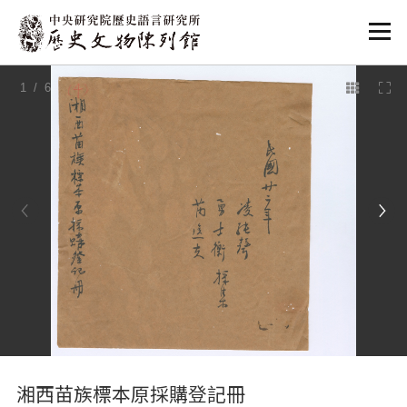
:::
1
/ 6
:::
湘西苗族標本原採購登記冊