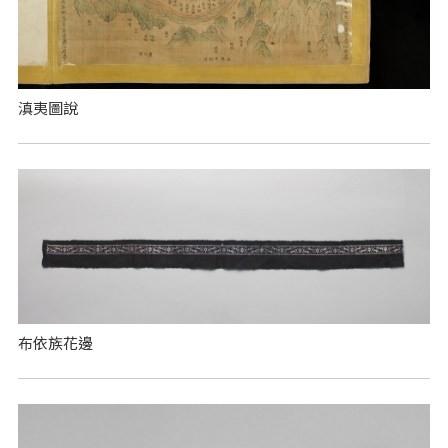
滇夷圖說
布依族花邊