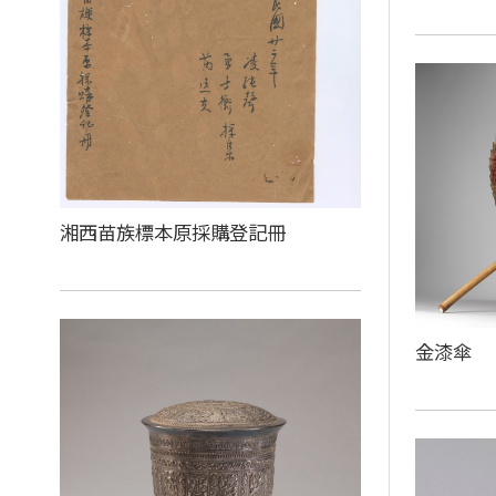
湘西苗族標本原採購登記冊
金漆傘