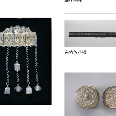
繡花圍腰
布依族花邊