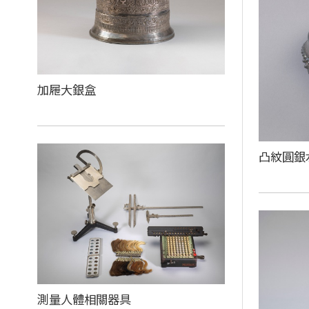
加屜大銀盒
凸紋圓銀
測量人體相關器具