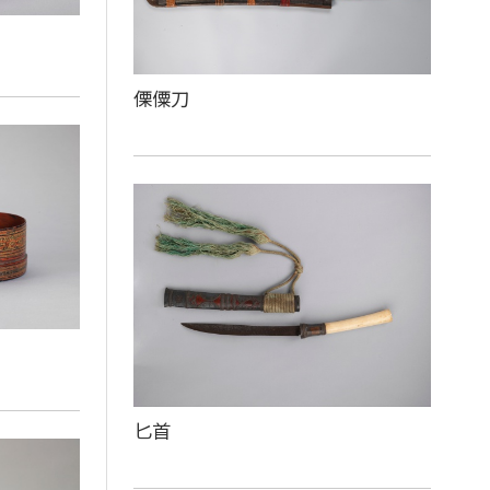
傈僳刀
匕首