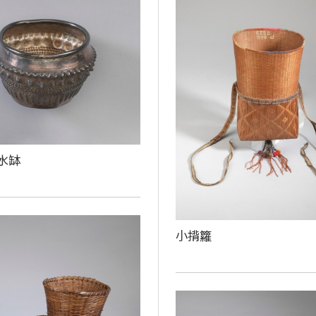
水缽
小揹籮