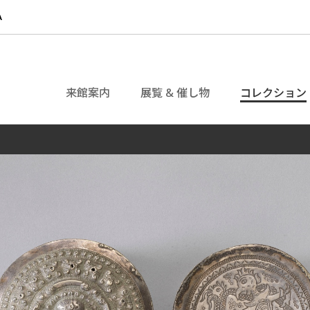
来館案内
展覧 & 催し物
コレクション