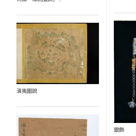
滇夷圖說
銀飾