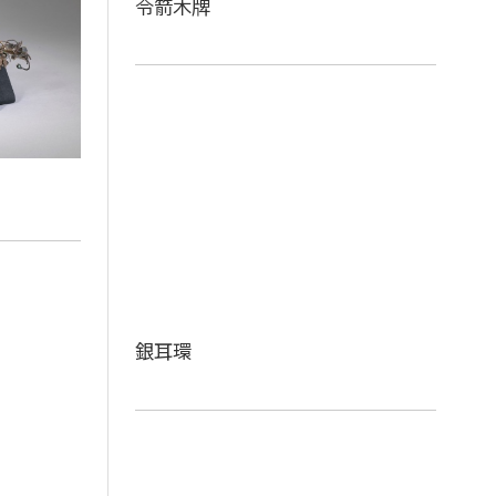
令箭木牌
銀耳環