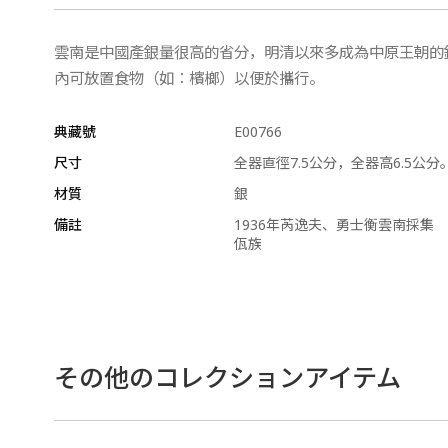
雲南是中國產銀量很高的省分，明清以來多成為中原王朝的
內可放置食物（如：檳榔）以便於攜行。
典藏號
E00766
尺寸
全器直徑7.5公分，全器高6.5公分
材質
銀
備註
1936年芮逸夫、勇士衡雲南採集
佤族
その他のコレクションアイテム