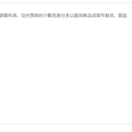
銀礦來源。住在西南的少數民族也多以銀為飾品或製作器具。銀盒
。