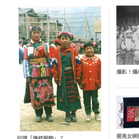
攝影！攝
擺夷女綁
何謂「傳統服飾」？