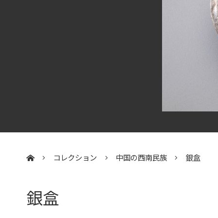
コレクション
中国の西南民族
銀盒
:::
銀盒