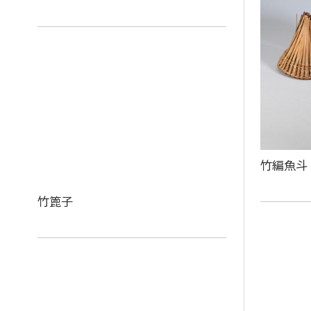
竹編魚斗
竹篦子