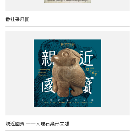
番社采風圖
親近國寶 ──大理石梟形立雕