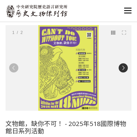
:::
:::
1
/ 2
文物館，缺你不可！ - 2025年518國際博物
館日系列活動