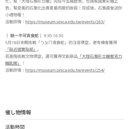
忙，幫「大理石梟形立雕」完成今生履歷表，也請幫國寶彩繪上
色，幫愛美的石梟化出春夏最亮眼的妝容！完成後，石梟還會送你
小禮物喔！
活動詳情：
https://museum.sinica.edu.tw/events/263/
║ 缺一不可貪食蛇
║
9:30-16:30
5月18日來館挑戰「ㄅㄆㄇ貪食蛇」的注音填空，便有機會獲得
「貼近國寶貼紙」
。
若進階挑戰文物填空，還可獲得文創新品
「大理石梟形立雕壓克力
鑰匙圈」
！
活動詳情：
https://museum.sinica.edu.tw/events/254/
催し物情報
活動時間