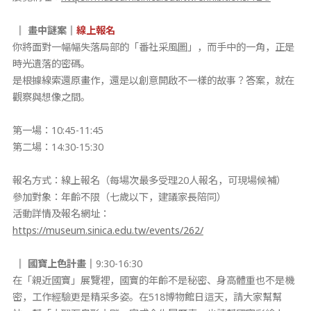
║ 畫中謎案
║
線上報名
你將面對一幅幅失落局部的「番社采風圖」，而手中的一角，正是
時光遺落的密碼。
是根據線索還原畫作，還是以創意開啟不一樣的故事？答案，就在
觀察與想像之間。
第一場：10:45-11:45
第二場：14:30-15:30
報名方式：線上報名（每場次最多受理20人報名，可現場候補）
參加對象：年齡不限（七歲以下，建議家長陪同）
活動詳情及報名網址：
https://museum.sinica.edu.tw/events/262/
║ 國寶上色計畫
║
9:30-16:30
在「親近國寶」展覽裡，國寶的年齡不是秘密、身高體重也不是機
密，工作經驗更是精采多姿。在518博物館日這天，請大家幫幫