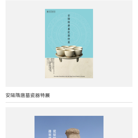
安陽隋唐墓瓷器特展