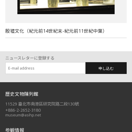
殷墟文化（紀元前14世紀末-紀元前11世紀中葉）
ニュースレターに登録する
申し込む
:::
歷史文物陳列館
11529 臺北市南港區研究院路二段130號
+886-2-2652-3180
museum@asihp.net
参観情報