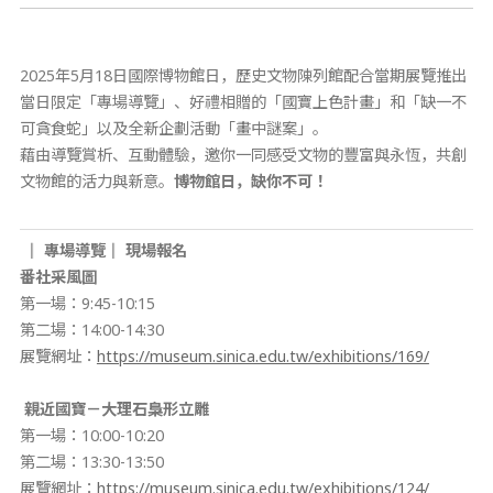
2025年5月18日國際博物館日，歷史文物陳列館配合當期展覽推出
當日限定「專場導覽」、好禮相贈的「國寶上色計畫」和「缺一不
可貪食蛇」以及全新企劃活動「畫中謎案」。
藉由導覽賞析、互動體驗，邀你一同感受文物的豐富與永恆，共創
文物館的活力與新意。
博物館日，缺你不可！
║ 專場導覽║
現場報名
番社采風圖
第一場：9:45-10:15
第二場：14:00-14:30
展覽網址：
https://museum.sinica.edu.tw/exhibitions/169/
親近國寶－大理石梟形立雕
第一場：10:00-10:20
第二場：13:30-13:50
展覽網址：
https://museum.sinica.edu.tw/exhibitions/124/