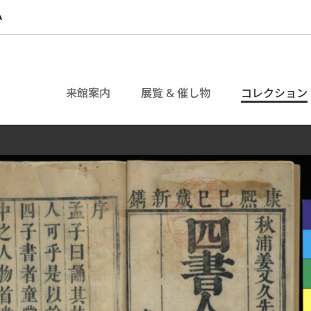
来館案内
展覧 & 催し物
コレクション