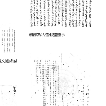
刑部為私造假監照事
科文闈鄉試