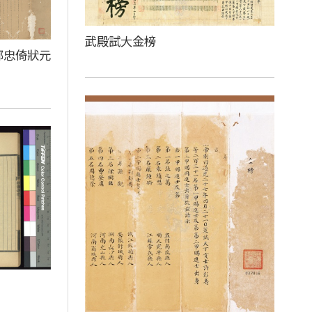
武殿試大金榜
鄒忠倚狀元