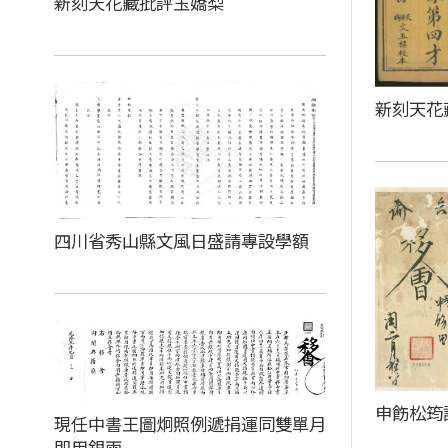
新刻天花藏批評玉嬌梨
新刻天花
四川省秀山縣文風日盛請專設學額
申飭松筠
現任中書王圖炯照例遞捐運同雙單月
即用銀兩