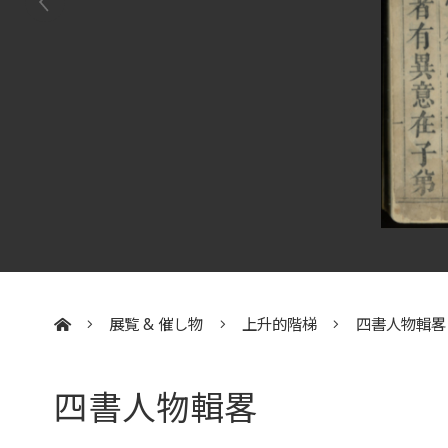
展覧 & 催し物
上升的階梯
四書人物輯畧
:::
四書人物輯畧