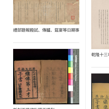
禮部題報殿試、傳臚、筵宴等日期事
乾隆十三