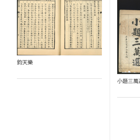
鈞天樂
小題三萬