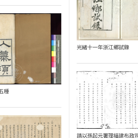
光緒十一年浙江鄉試錄
五種
請以孫起元署理福建布政