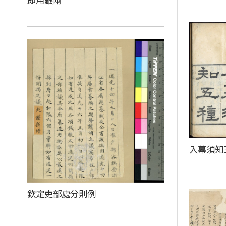
入幕須知
欽定吏部處分則例