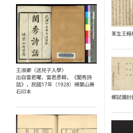
革生王縉
王淑卿〈送兒子入學〉
出自雷君曜、雷君彥輯，《閨秀詩
話》，民國17年（1928）掃葉山房
石印本
鄉試彌封