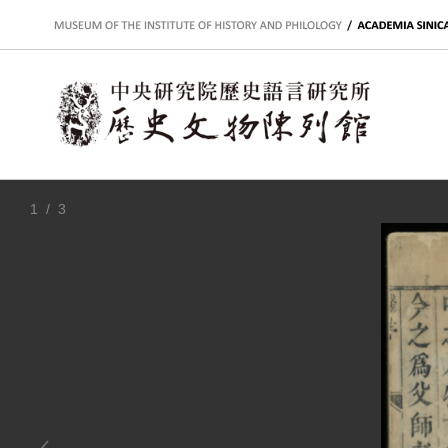
:::
1
/ 3