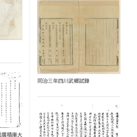
同治三年四川武鄉試錄
司廣積庫大