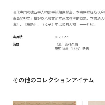
清代專門考據四書人物的書籍頗為豐富，本書序裡提及現今
束高閣叩之」批評以八股文範本速成教學的風氣，本書深入
庸》、《論語》、《孟子》中出現的人物，一一介紹。
典藏號
097.7 279
備註
（清）姜可久輯
康熙28年（1689）新鐫
その他のコレクションアイテム