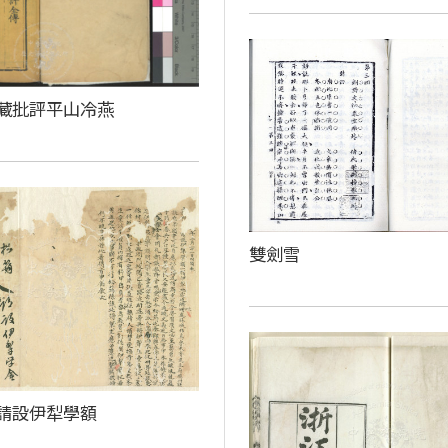
藏批評平山冷燕
雙劍雪
請設伊犁學額