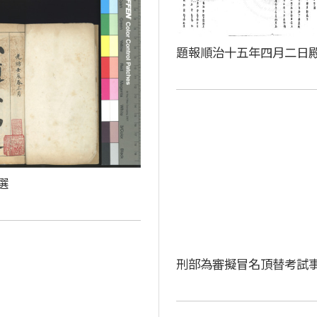
題報順治十五年四月二日
選
刑部為審擬冒名頂替考試