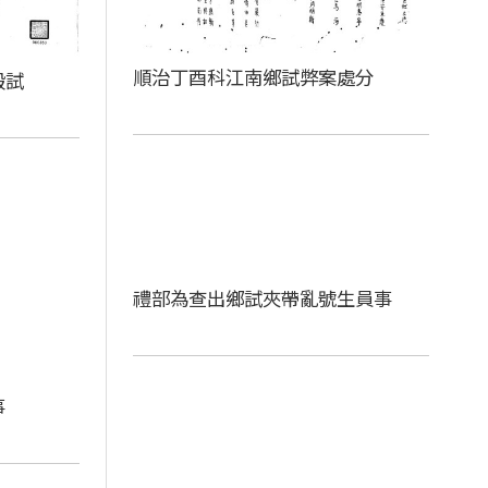
順治丁酉科江南鄉試弊案處分
殿試
禮部為查出鄉試夾帶亂號生員事
事