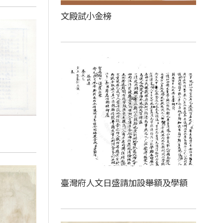
文殿試小金榜
臺灣府人文日盛請加設舉額及學額