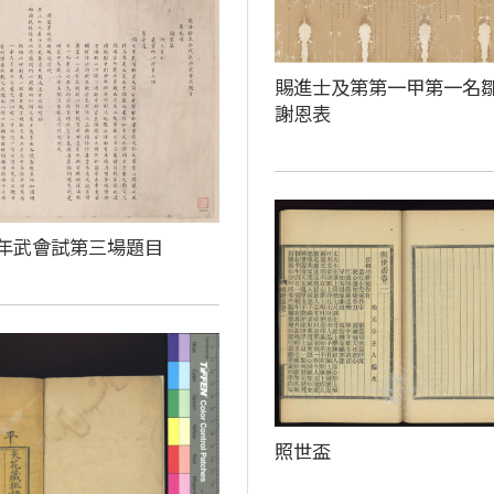
賜進士及第第一甲第一名
謝恩表
年武會試第三場題目
照世盃