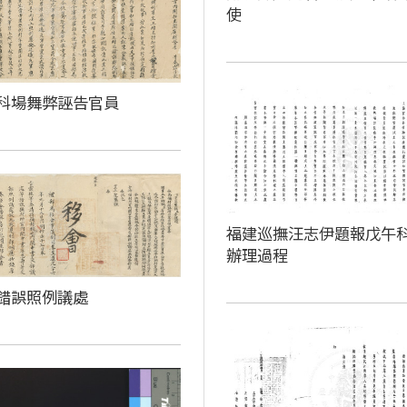
使
科場舞弊誣告官員
福建巡撫汪志伊題報戊午
辦理過程
錯誤照例議處