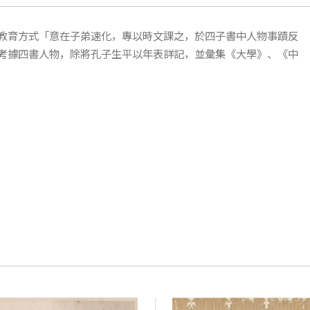
教育方式「意在子弟速化，專以時文課之，於四子書中人物事蹟反
考據四書人物，除將孔子生平以年表詳記，並彙集《大學》、《中