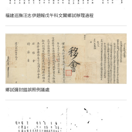
福建巡撫汪志伊題報戊午科文闈鄉試辦理過程
鄉試彌封錯誤照例議處