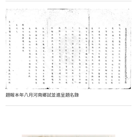
題報本年八月河南鄉試並進呈題名錄