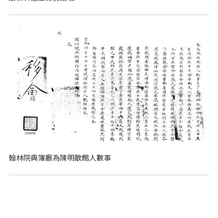
翰林院典簿廳為陳明散館人數事