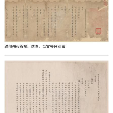
禮部題報殿試、傳臚、筵宴等日期事