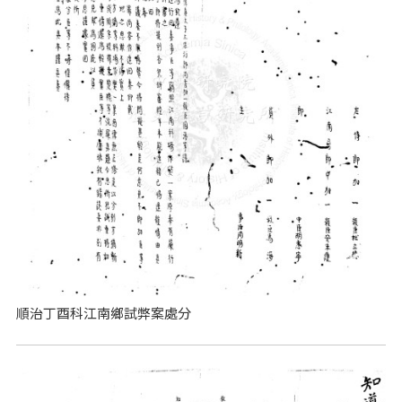
順治丁酉科江南鄉試弊案處分