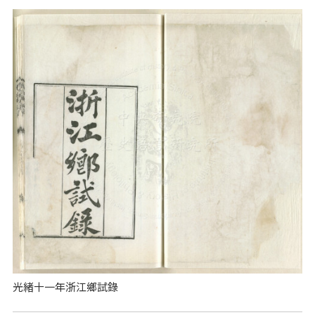
光緒十一年浙江鄉試錄