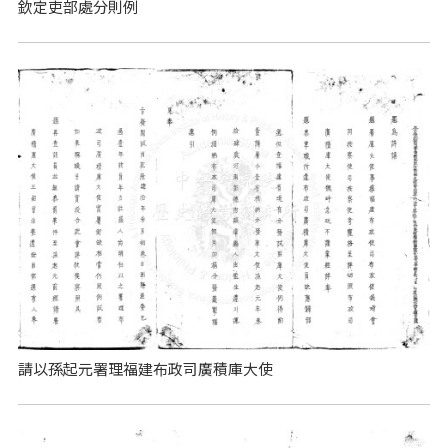
欽定吏部處分則例
請以孫起元署理福建布政司廣積庫大使