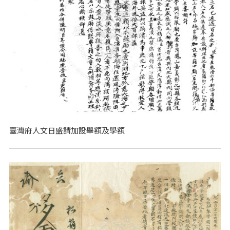
臺灣府人文日盛請加設舉額及學額