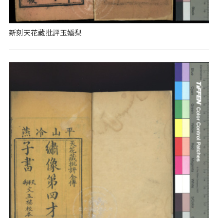
新刻天花藏批評玉嬌梨