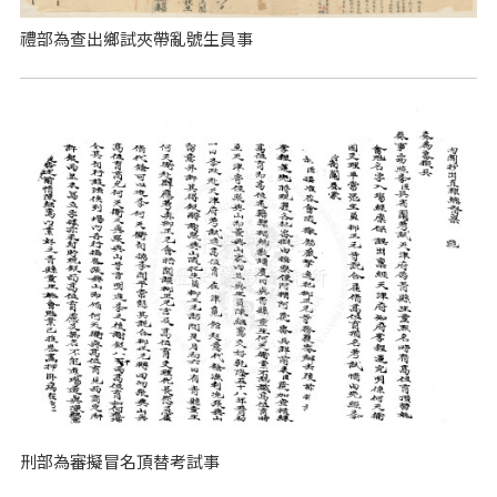
禮部為查出鄉試夾帶亂號生員事
刑部為審擬冒名頂替考試事