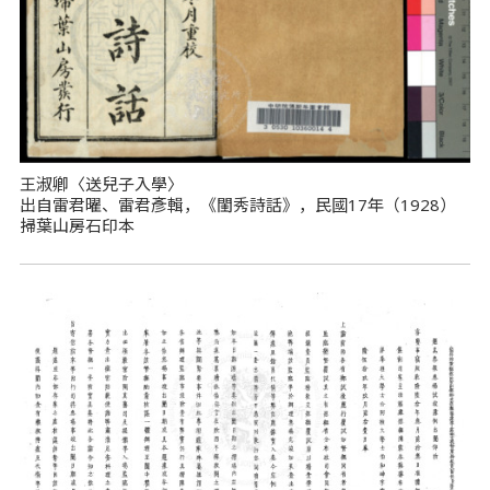
王淑卿〈送兒子入學〉
出自雷君曜、雷君彥輯，《閨秀詩話》，民國17年（1928）
掃葉山房石印本