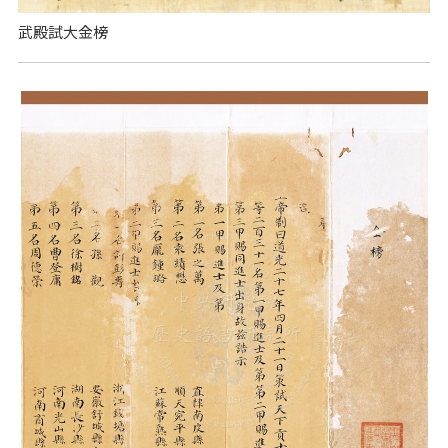
武殿試大金榜