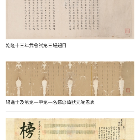
乾隆十三年武會試第三場題目
賜進士及第第一甲第一名鄒忠倚狀元謝恩表