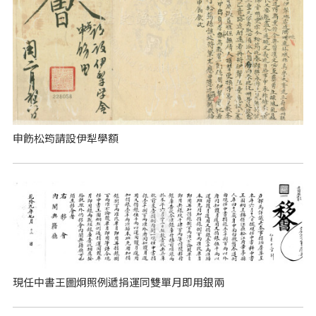
申飭松筠請設伊犁學額
現任中書王圖炯照例遞捐運同雙單月即用銀兩