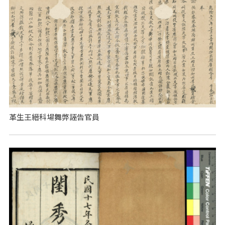
革生王縉科場舞弊誣告官員