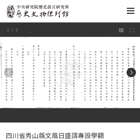
:::
1
/ 3
:::
四川省秀山縣文風日盛請專設學額