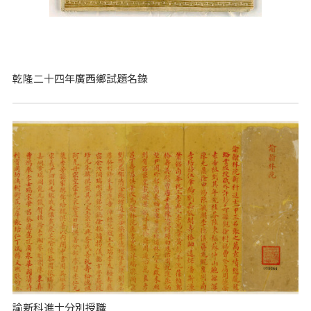
乾隆二十四年廣西鄉試題名錄
諭新科進士分別授職