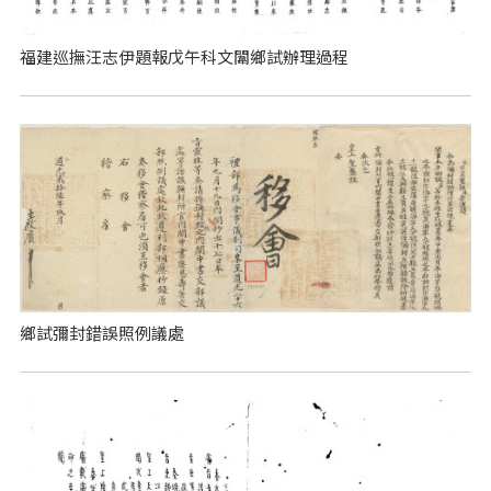
福建巡撫汪志伊題報戊午科文闈鄉試辦理過程
鄉試彌封錯誤照例議處