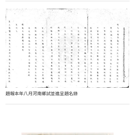
題報本年八月河南鄉試並進呈題名錄