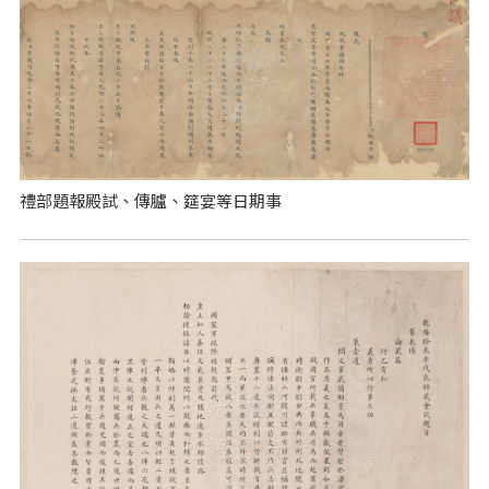
禮部題報殿試、傳臚、筵宴等日期事