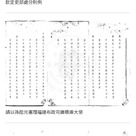
欽定吏部處分則例
請以孫起元署理福建布政司廣積庫大使