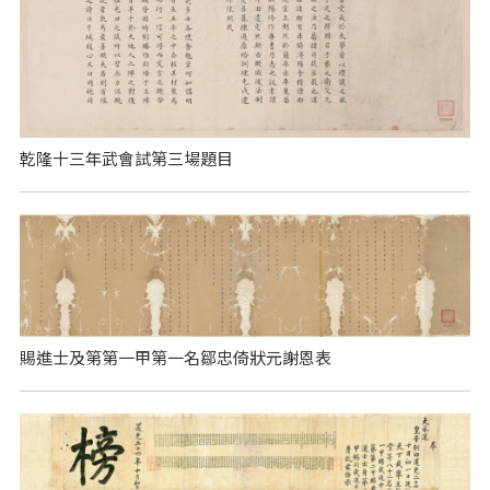
乾隆十三年武會試第三場題目
賜進士及第第一甲第一名鄒忠倚狀元謝恩表