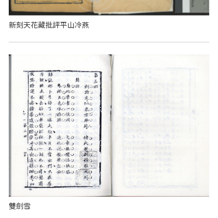
新刻天花藏批評平山冷燕
雙劍雪