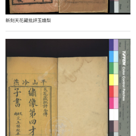
新刻天花藏批評玉嬌梨