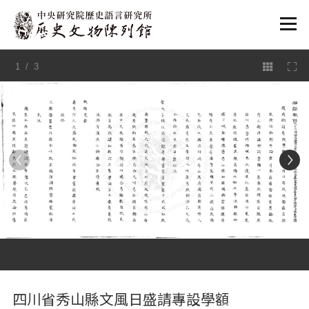
:::
1
/ 3
:::
四川省秀山縣文風日盛請專設學額