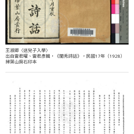
王淑卿〈送兒子入學〉
出自雷君曜、雷君彥輯，《閨秀詩話》，民國17年（1928）
掃葉山房石印本