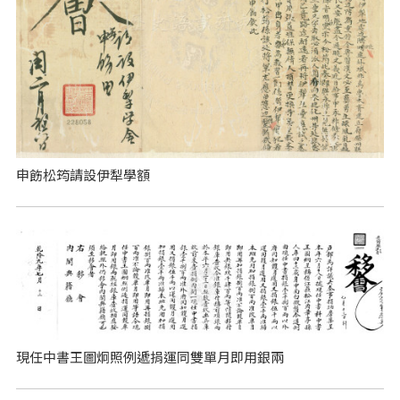
申飭松筠請設伊犁學額
現任中書王圖炯照例遞捐運同雙單月即用銀兩