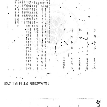
順治丁酉科江南鄉試弊案處分