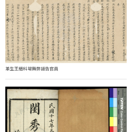
革生王縉科場舞弊誣告官員