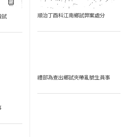
順治丁酉科江南鄉試弊案處分
殿試
禮部為查出鄉試夾帶亂號生員事
事