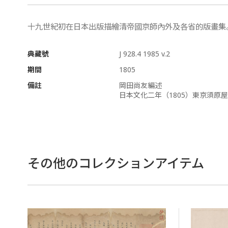
十九世紀初在日本出版描繪清帝國京師內外及各省的版畫集
典藏號
J 928.4 1985 v.2
期間
1805
備註
岡田尚友編述
日本文化二年（1805）東京須原
その他のコレクションアイテム