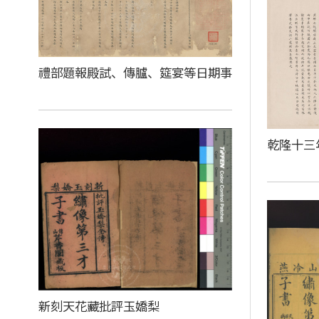
禮部題報殿試、傳臚、筵宴等日期事
乾隆十三
新刻天花藏批評玉嬌梨