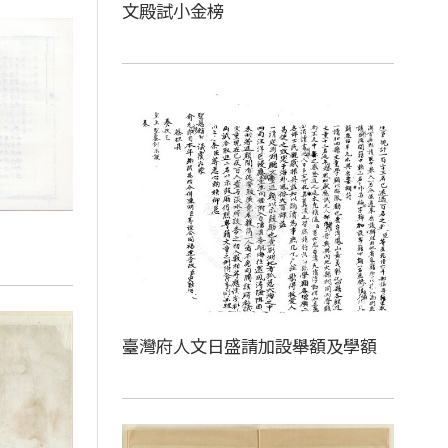
文殿試小金榜
臺灣府人文日盛請加設舉額及學額