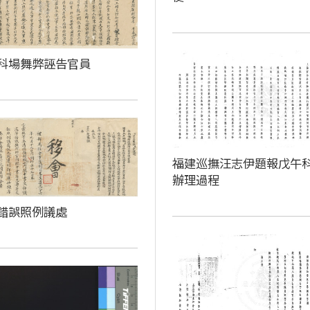
科場舞弊誣告官員
福建巡撫汪志伊題報戊午
辦理過程
錯誤照例議處