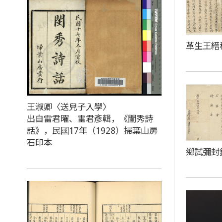
革生王縉
王淑卿〈送兒子入學〉
出自雷君曜、雷君彥輯，《閨秀詩
話》，民國17年（1928）掃葉山房
石印本
鄉試彌封