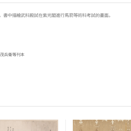
。書中描繪武科殿試在紫光閣進行馬箭等術科考試的畫面。
屋茂兵衛等刊本