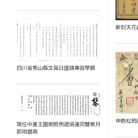
新刻天花
四川省秀山縣文風日盛請專設學額
申飭松筠
現任中書王圖炯照例遞捐運同雙單月
即用銀兩