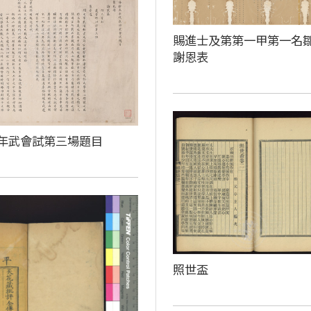
賜進士及第第一甲第一名
謝恩表
年武會試第三場題目
照世盃