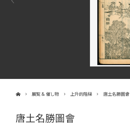
展覧 & 催し物
上升的階梯
唐土名勝圖會
:::
唐土名勝圖會