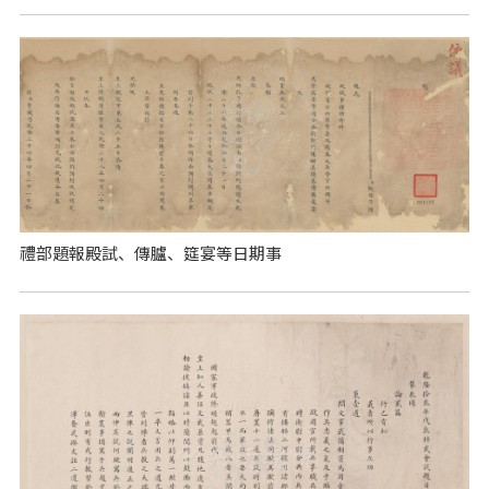
禮部題報殿試、傳臚、筵宴等日期事