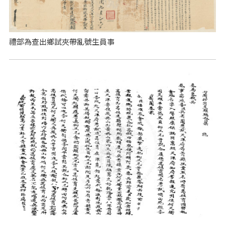
禮部為查出鄉試夾帶亂號生員事