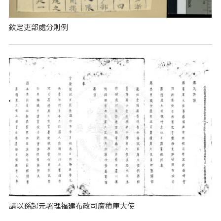
欽定吏部處分則例
請以孫起元署理福建布政司廣積庫大使