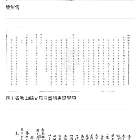
雙劍雪
四川省秀山縣文風日盛請專設學額