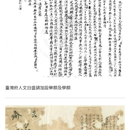
臺灣府人文日盛請加設舉額及學額