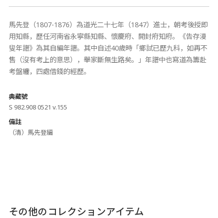
馬先登（1807-1876）為道光二十七年（1847）進士，朝考後授即
用知縣，歷任河南省永寧縣知縣、懷慶府、開封府知府。《告存漫
叟年譜》為其自編年譜。其中自述40歲時「鄉試已歷九科，如再不
售（沒有考上的意思），舉家斷無生路矣。」年譜中也寫道為籌赴
考盤纏，四處借錢的經歷。
典藏號
S 982.908 0521 v.155
備註
（清）馬先登編
その他のコレクションアイテム