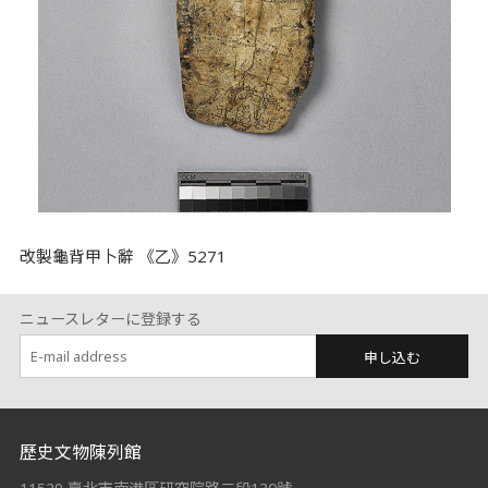
改製龜背甲卜辭 《乙》5271
ニュースレターに登録する
申し込む
:::
歷史文物陳列館