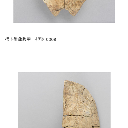
帶卜辭龜腹甲 《丙》0008