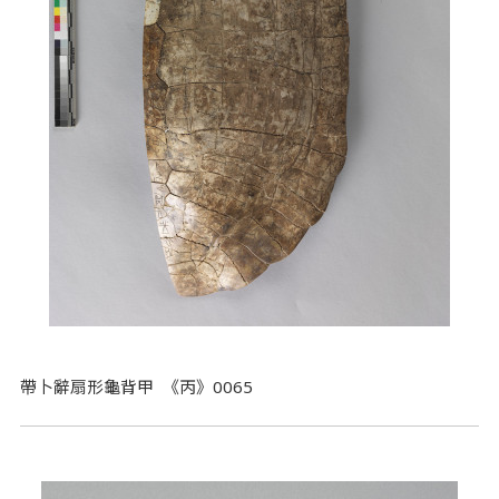
帶卜辭扇形龜背甲 《丙》0065