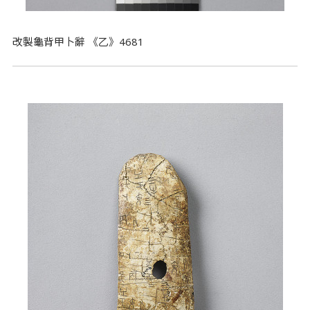
改製龜背甲卜辭 《乙》4681