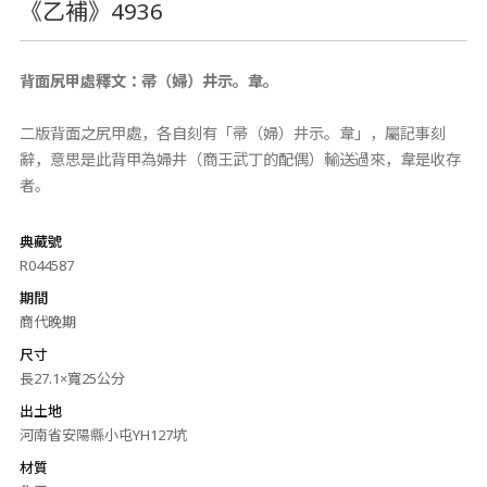
《乙補》4936
背面尻甲處釋文：帚（婦）井示。韋。
二版背面之尻甲處，各自刻有「帚（婦）井示。韋」，屬記事刻
辭，意思是此背甲為婦井（商王武丁的配偶）輸送過來，韋是收存
者。
典藏號
R044587
期間
商代晚期
尺寸
長27.1×寬25公分
出土地
河南省安陽縣小屯YH127坑
材質