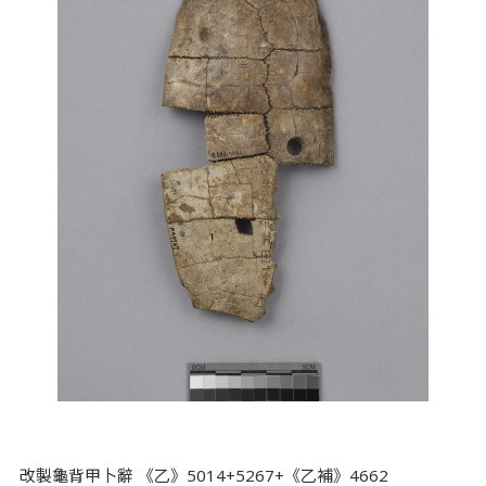
改製龜背甲卜辭 《乙》5014+5267+《乙補》4662