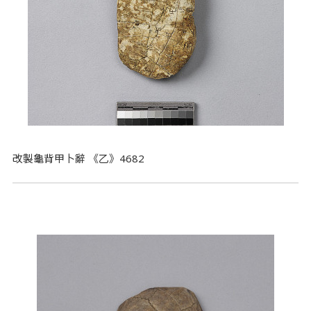
改製龜背甲卜辭 《乙》4682