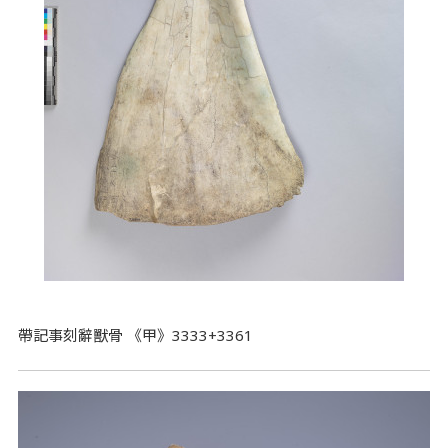
帶記事刻辭獸骨 《甲》3333+3361