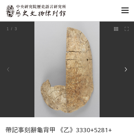
:::
1
/ 3
:::
帶記事刻辭龜背甲 《乙》3330+5281+