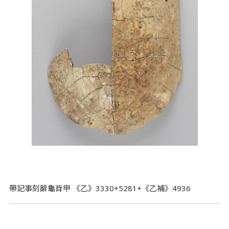
帶記事刻辭龜背甲 《乙》3330+5281+《乙補》4936