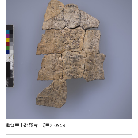
龜背甲卜辭殘片 《甲》0959