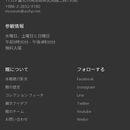
11529 臺北市南港區研究院路二段130號
+886-2-2652-3180
museum@asihp.net
参観情報
水曜日、土曜日と日曜日
午前9時30分 - 午後4時30分
無料入場
館について
フォローする
本館簡介影片
Facebook
館の歴史
Instagram
コレクション フィーチ
Line
展示アイデア
Twitter
館のチーム
Youtube
お問い合わせ
Weibo