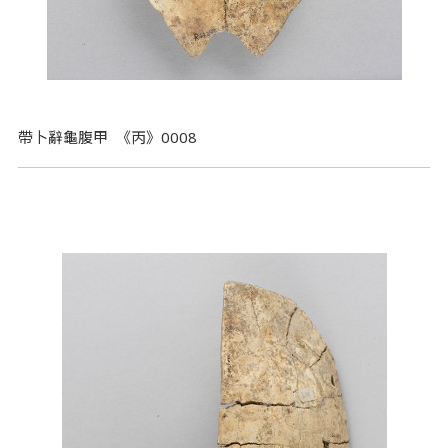
帶卜辭龜腹甲 《丙》0008