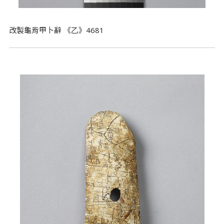
改製龜背甲卜辭 《乙》4681