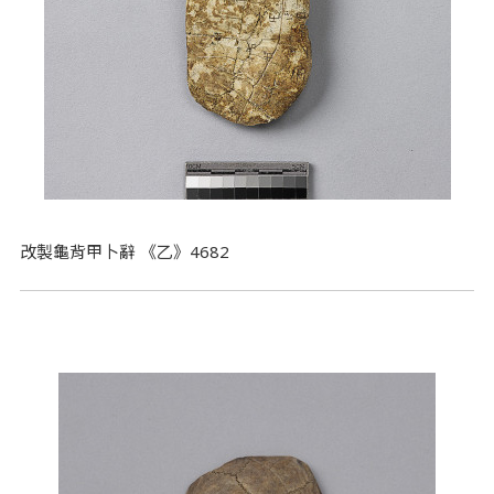
改製龜背甲卜辭 《乙》4682