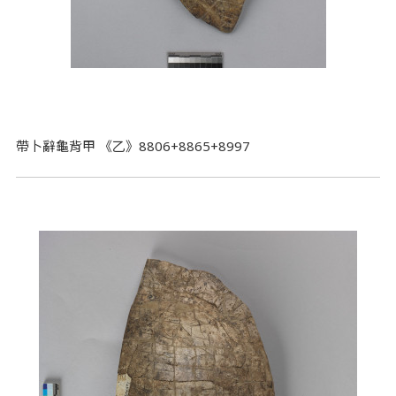
帶卜辭龜背甲 《乙》8806+8865+8997