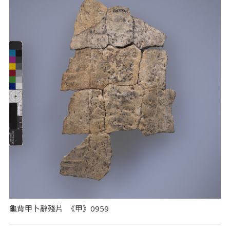
龜背甲卜辭殘片 《甲》0959