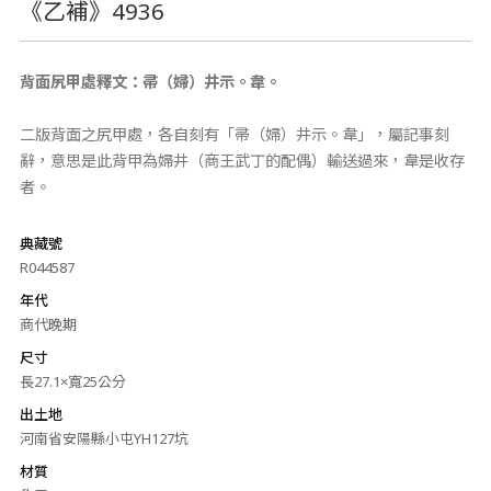
《乙補》4936
背面尻甲處釋文：帚（婦）井示。韋。
二版背面之尻甲處，各自刻有「帚（婦）井示。韋」，屬記事刻
辭，意思是此背甲為婦井（商王武丁的配偶）輸送過來，韋是收存
者。
典藏號
R044587
年代
商代晚期
尺寸
長27.1×寬25公分
出土地
河南省安陽縣小屯YH127坑
材質