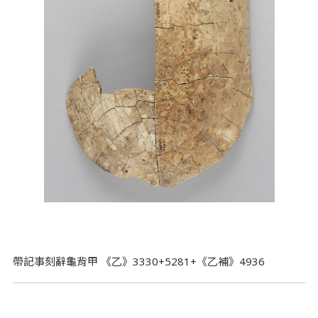
帶記事刻辭龜背甲 《乙》3330+5281+《乙補》4936