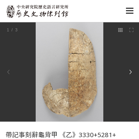
:::
1
/ 3
:::
帶記事刻辭龜背甲 《乙》3330+5281+