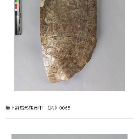
帶卜辭扇形龜背甲 《丙》0065