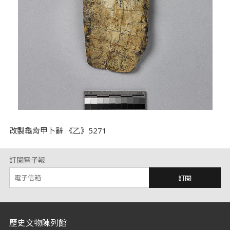
改製龜背甲卜辭 《乙》5271
訂閱電子報
訂閱
:::
歷史文物陳列館