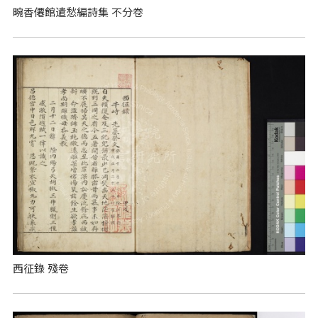
畹香僊館遣愁編詩集 不分卷
西征錄 殘卷