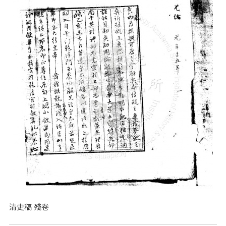
清史稿 殘卷