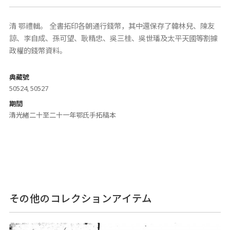
清 鄂禮輯。 全書拓印各朝通行錢幣，其中還保存了韓林兒、陳友
諒、李自成、孫可望、耿精忠、吳三桂、吳世璠及太平天國等割據
政權的錢幣資料。
典藏號
50524, 50527
期間
清光緒二十至二十一年鄂氏手拓稿本
その他のコレクションアイテム