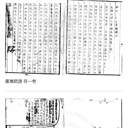
廣雅疏證 存一卷