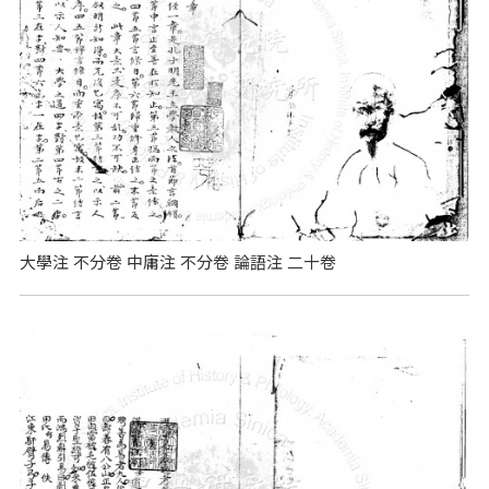
大學注 不分卷 中庸注 不分卷 論語注 二十卷