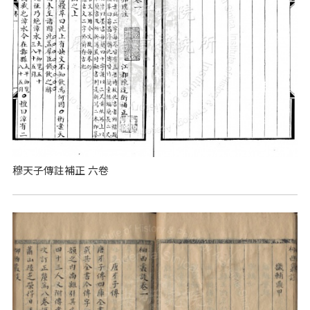
穆天子傳註補正 六卷