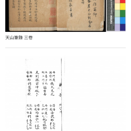
天山筆錄 三卷