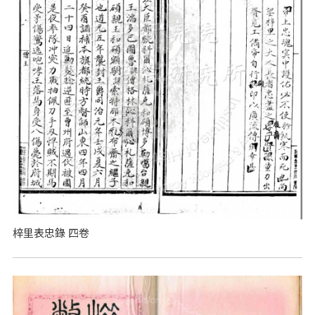
梓里表忠錄 四卷