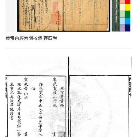
黃帝內經素問校議 存四卷