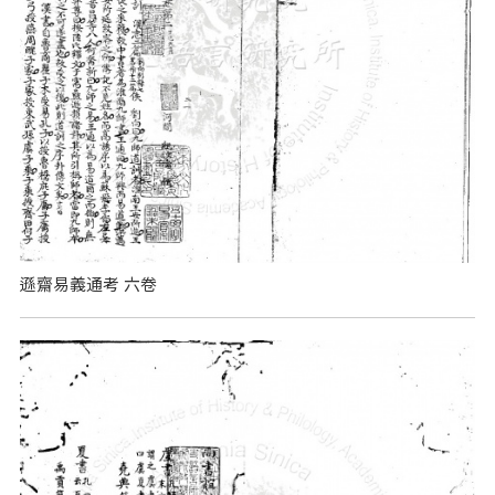
遜齋易義通考 六卷