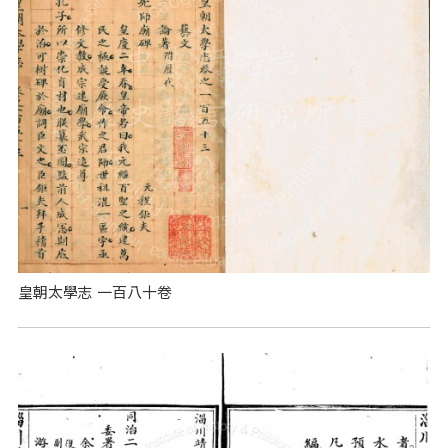
皇朝太學志 一百八十卷