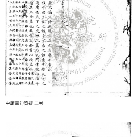
中庸章句質疑 二卷