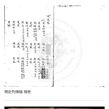
明史列傳稿 殘卷