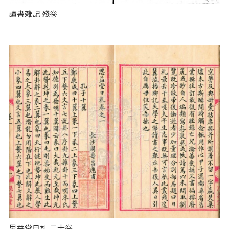
讀書雜記 殘卷
思益堂日札 二十卷