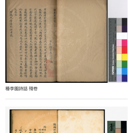
種李園詩話 殘卷