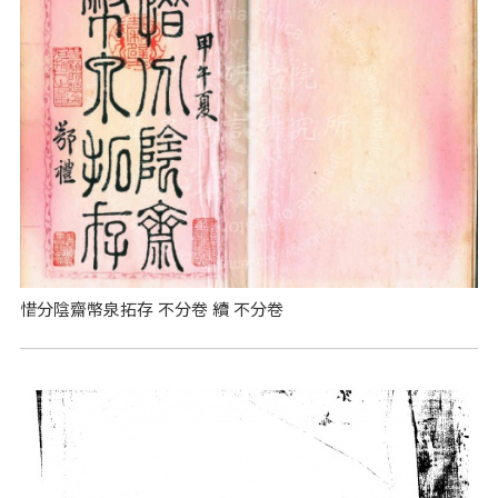
惜分陰齋幣泉拓存 不分卷 續 不分卷