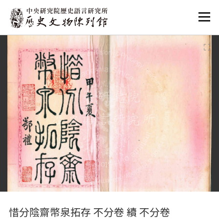
:::
:::
惜分陰齋幣泉拓存 不分卷 續 不分卷