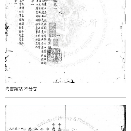
尚書誼詁 不分卷