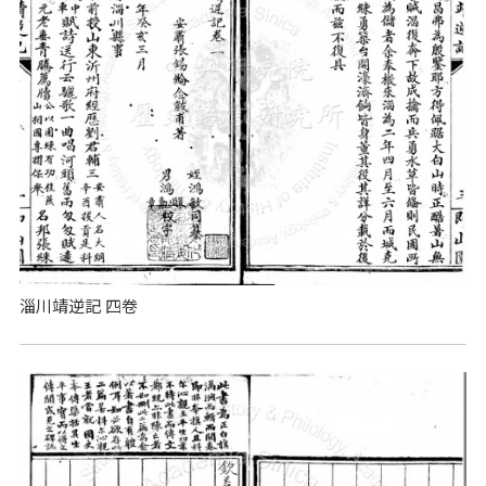
淄川靖逆記 四卷