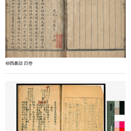
柳西叢談 四卷