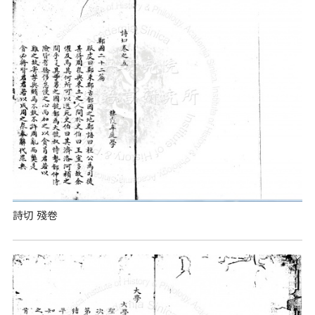
詩切 殘卷