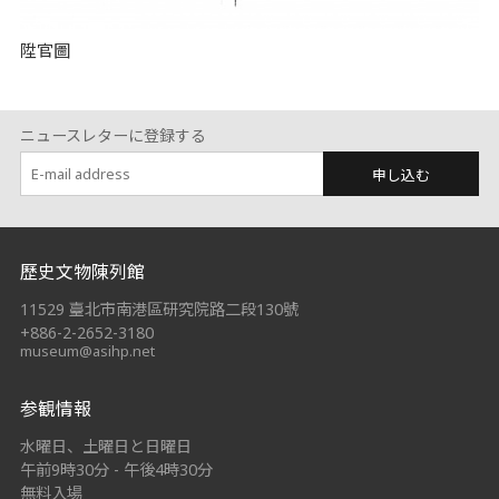
陞官圖
ニュースレターに登録する
申し込む
:::
歷史文物陳列館
11529 臺北市南港區研究院路二段130號
+886-2-2652-3180
museum@asihp.net
参観情報
水曜日、土曜日と日曜日
午前9時30分 - 午後4時30分
無料入場