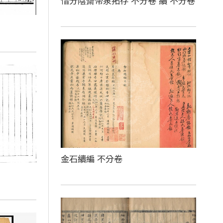
惜分陰齋幣泉拓存 不分卷 續 不分卷
金石續編 不分卷