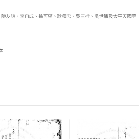
兒、陳友諒、李自成、孫可望、耿精忠、吳三桂、吳世璠及太平天國等
本