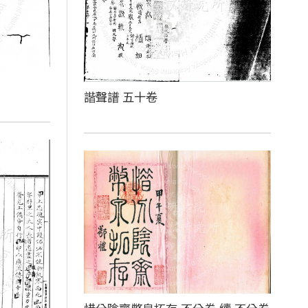
諧聲譜 五十卷