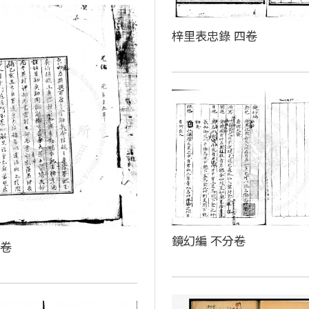
梓里表忠錄 四卷
鏡幻編 不分卷
殘卷