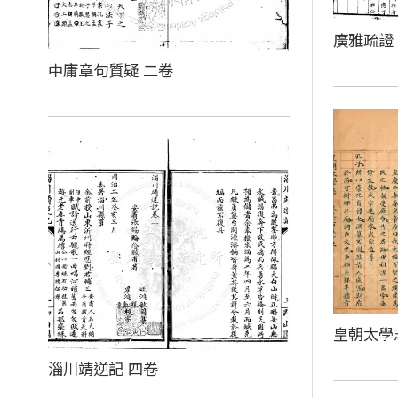
廣雅疏證
中庸章句質疑 二卷
皇朝太學
淄川靖逆記 四卷