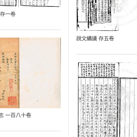
 存一卷
說文續議 存五卷
志 一百八十卷