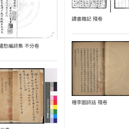
讀書雜記 殘卷
遣愁編詩集 不分卷
種李園詩話 殘卷