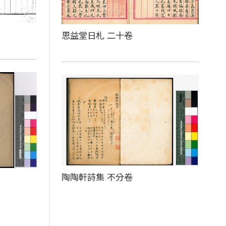
思益堂日札 二十卷
陶陶軒詩集 不分卷