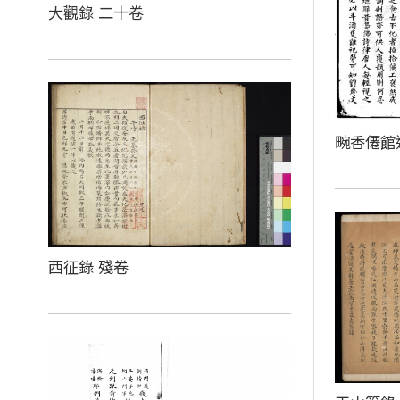
大觀錄 二十卷
畹香僊館
西征錄 殘卷