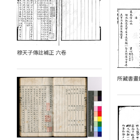
穆天子傳註補正 六卷
所藏書畫