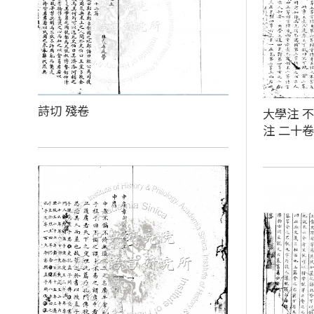
詩切 殘卷
大學注 不
注 二十