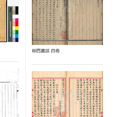
柳西叢談 四卷