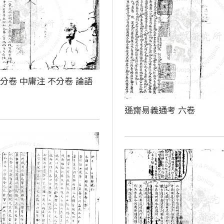
分卷 中庸注 不分卷 論語
卷
遜齋易義通考 六卷