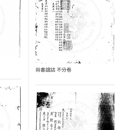
尚書誼詁 不分卷