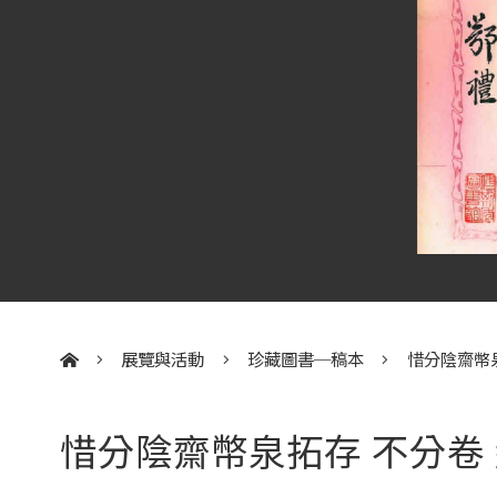
展覽與活動
珍藏圖書─稿本
惜分陰齋幣泉
:::
惜分陰齋幣泉拓存 不分卷 