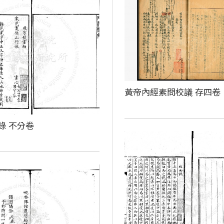
黃帝內經素問校議 存四卷
錄 不分卷